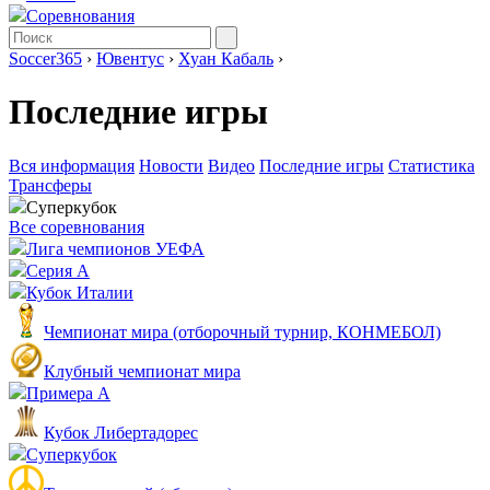
Соревнования
Soccer365
›
Ювентус
›
Хуан Кабаль
›
Последние игры
Вся информация
Новости
Видео
Последние игры
Статистика
Трансферы
Суперкубок
Все соревнования
Лига чемпионов УЕФА
Серия А
Кубок Италии
Чемпионат мира (отборочный турнир, КОНМЕБОЛ)
Клубный чемпионат мира
Примера А
Кубок Либертадорес
Суперкубок