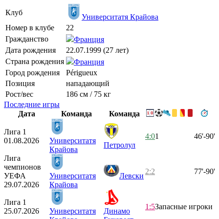
Клуб
Университатя Крайова
Номер в клубе
22
Гражданство
Франция
Дата рождения
22.07.1999 (27 лет)
Страна рождения
Франция
Город рождения
Périgueux
Позиция
нападающий
Рост/вес
186 см / 75 кг
Последние игры
Дата
Команда
Команда
Лига 1
4:0
1
46'-90'
01.08.2026
Университатя
Петролул
Крайова
Лига
чемпионов
2:2
77'-90'
УЕФА
Университатя
Левски
29.07.2026
Крайова
Лига 1
1:5
Запасные игроки
25.07.2026
Университатя
Динамо