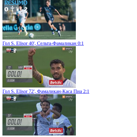
Гол S. Elisor 40', Сельта-Фамаликан 0:1
Гол S. Elisor 72', Фамаликан-Каса Пиа 2:1