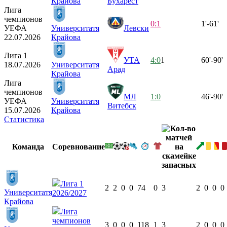
Крайова
Бухарест
Лига
чемпионов
0:1
1'-61'
УЕФА
Университатя
Левски
22.07.2026
Крайова
Лига 1
УТА
4:0
1
60'-90'
18.07.2026
Университатя
Арад
Крайова
Лига
чемпионов
МЛ
1:0
46'-90'
УЕФА
Университатя
Витебск
15.07.2026
Крайова
Статистика
Команда
Соревнование
Лига 1
2
2
0
0
74
0
3
2
0
0
0
Университатя
2026/2027
Крайова
Лига
чемпионов
3
0
0
0
118
1
3
2
0
0
0