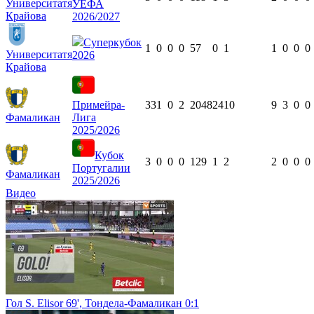
Университатя
УЕФА
Крайова
2026/2027
Суперкубок
1
0
0
0
57
0
1
1
0
0
0
Университатя
2026
Крайова
Примейра-
33
1
0
2
2048
24
10
9
3
0
0
Фамаликан
Лига
2025/2026
Кубок
3
0
0
0
129
1
2
2
0
0
0
Португалии
Фамаликан
2025/2026
Видео
Гол S. Elisor 69', Тондела-Фамаликан 0:1