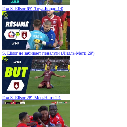
Гол S. Elisor 65', Труа-Бордо 1:0
S. Elisor не забивает пенальти (Лилль-Метц 29')
Гол S. Elisor 28', Мец-Нант 2:1