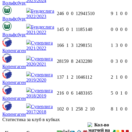
2023/2024
Вольфсбург
Бундеслига
24
6
0
0
1294
15
10
9
1
0
0
2022/2023
Вольфсбург
Бундеслига
14
5
0
1
1185
14
0
0
0
0
0
2021/2022
Вольфсбург
Суперлига
16
6
1
3
1298
15
1
1
3
0
0
2021/2022
Копенгаген
Суперлига
28
15
9
8
2432
28
0
0
3
0
0
2020/2021
Копенгаген
Суперлига
13
7
1
2
1046
11
2
2
1
0
0
2019/2020
Копенгаген
Суперлига
21
6
0
6
1483
16
5
5
0
1
0
2018/2019
Копенгаген
Суперлига
10
2
0
1
258
2
10
8
1
0
0
2017/2018
Копенгаген
Статистика за клуб в кубках