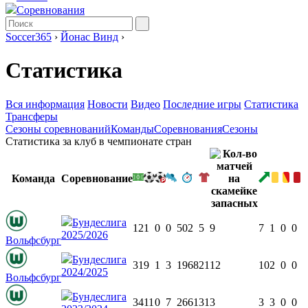
Соревнования
Soccer365
›
Йонас Винд
›
Статистика
Вся информация
Новости
Видео
Последние игры
Статистика
Трансферы
Сезоны соревнований
Команды
Соревнования
Сезоны
Статистика за клуб в чемпионате стран
Команда
Соревнование
Бундеслига
12
1
0
0
502
5
9
7
1
0
0
2025/2026
Вольфсбург
Бундеслига
31
9
1
3
1968
21
12
10
2
0
0
2024/2025
Вольфсбург
Бундеслига
34
11
0
7
2661
31
3
3
3
0
0