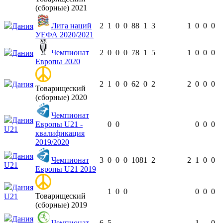
(сборные) 2021
Лига наций
2
1
0
0
88
1
3
1
0
0
0
Дания
УЕФА 2020/2021
Чемпионат
2
0
0
0
78
1
5
1
0
0
0
Дания
Европы 2020
2
1
0
0
62
0
2
2
0
0
0
Дания
Товарищеский
(сборные) 2020
Чемпионат
Дания
Европы U21 -
0
0
0
0
0
U21
квалификация
2019/2020
Дания
Чемпионат
3
0
0
0
108
1
2
2
1
0
0
U21
Европы U21 2019
Дания
1
0
0
0
0
0
Товарищеский
U21
(сборные) 2019
Дания
Чемпионат
6
5
1
0