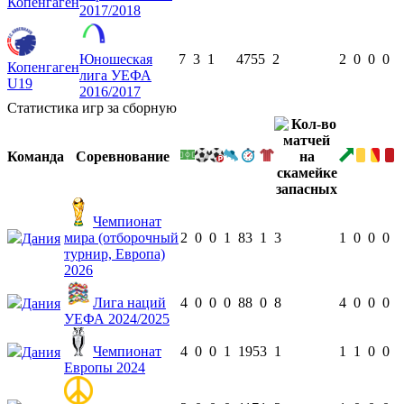
Копенгаген
2017/2018
Юношеская
7
3
1
475
5
2
2
0
0
0
Копенгаген
лига УЕФА
U19
2016/2017
Статистика игр за сборную
Команда
Соревнование
Чемпионат
мира (отборочный
2
0
0
1
83
1
3
1
0
0
0
Дания
турнир, Европа)
2026
Лига наций
4
0
0
0
88
0
8
4
0
0
0
Дания
УЕФА 2024/2025
Чемпионат
4
0
0
1
195
3
1
1
1
0
0
Дания
Европы 2024