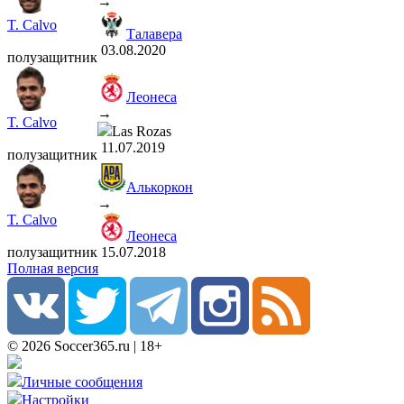
→
T. Calvo
Талавера
03.08.2020
полузащитник
Леонеса
→
T. Calvo
Las Rozas
11.07.2019
полузащитник
Алькоркон
→
T. Calvo
Леонеса
полузащитник
15.07.2018
Полная версия
© 2026 Soccer365.ru | 18+
Личные сообщения
Настройки