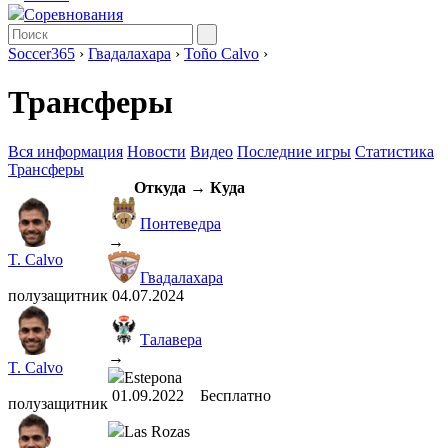
Соревнования
Soccer365
›
Гвадалахара
›
Toño Calvo
›
Трансферы
Вся информация
Новости
Видео
Последние игры
Статистика
Трансферы
Откуда → Куда
Понтеведра
→
T. Calvo
Гвадалахара
полузащитник
04.07.2024
Талавера
→
T. Calvo
Estepona
01.09.2022
Бесплатно
полузащитник
Las Rozas