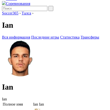
Соревнования
Soccer365
›
Талса
›
Ian
Вся информация
Последние игры
Статистика
Трансферы
Ian
Ian
Полное имя
Ian Ian