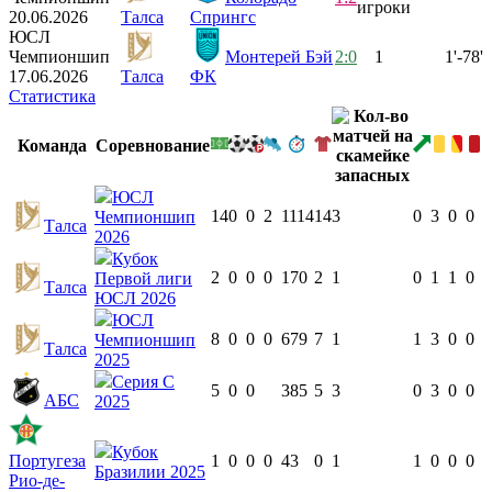
игроки
20.06.2026
Талса
Спрингс
ЮСЛ
Чемпионшип
Монтерей Бэй
2:0
1
1'-78'
17.06.2026
Талса
ФК
Статистика
Команда
Соревнование
ЮСЛ
14
0
0
2
1114
14
3
0
3
0
0
Чемпионшип
Талса
2026
Кубок
2
0
0
0
170
2
1
0
1
1
0
Первой лиги
Талса
ЮСЛ 2026
ЮСЛ
8
0
0
0
679
7
1
1
3
0
0
Чемпионшип
Талса
2025
Серия C
5
0
0
385
5
3
0
3
0
0
АБС
2025
Кубок
Португеза
1
0
0
0
43
0
1
1
0
0
0
Бразилии 2025
Рио-де-