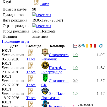
Клуб
Талса
Номер в клубе
98
Гражданство
Бразилия
Дата рождения
19.05.1998 (28 лет)
Страна рождения
Бразилия
Город рождения
Belo Horizonte
Позиция
защитник
Последние игры
Дата
Команда
Команда
ЮСЛ
Чемпионшип
Сакраменто
1:0
1'-90'
05.08.2026
Талса
Репаблик
ЮСЛ
Чемпионшип
Питтсбург
1:0
1'-64'
29.07.2026
Талса
Риверхаундс
ЮСЛ
Чемпионшип
Лексингтон
0:0
1'-82'
25.07.2026
Талса
СК
ЮСЛ
Чемпионшип
Эль-Пасо
1:0
1'-79'
18.07.2026
Талса
Локомотив
ЮСЛ
Запасные
Чемпионшип
Колорадо
1:2