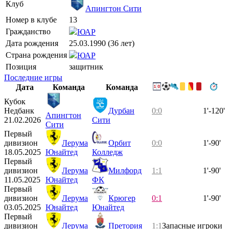
Клуб
Апингтон Сити
Номер в клубе
13
Гражданство
ЮАР
Дата рождения
25.03.1990 (36 лет)
Страна рождения
ЮАР
Позиция
защитник
Последние игры
Дата
Команда
Команда
Кубок
Недбанк
Дурбан
0:0
1'-120'
Апингтон
21.02.2026
Сити
Сити
Первый
дивизион
Лерума
Орбит
0:0
1'-90'
18.05.2025
Юнайтед
Колледж
Первый
дивизион
Лерума
Милфорд
1:1
1'-90'
11.05.2025
Юнайтед
ФК
Первый
дивизион
Лерума
Крюгер
0:1
1'-90'
03.05.2025
Юнайтед
Юнайтед
Первый
дивизион
Лерума
Претория
1:1
Запасные игроки