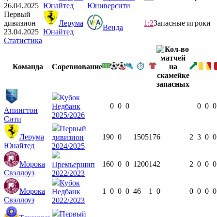
26.04.2025
Юнайтед
Юниверсити
Первый
дивизион
Лерума
1:2
Запасные игроки
Венда
23.04.2025
Юнайтед
Статистика
Команда
Соревнование
Кубок
0
0
0
0
0
0
Недбанк
Апингтон
2025/2026
Сити
Первый
Лерума
19
0
0
1505
17
6
2
3
0
0
дивизион
Юнайтед
2024/2025
Морока
16
0
0
0
1200
14
2
2
0
0
0
Премьершип
Свэллоуз
2022/2023
Кубок
Морока
1
0
0
0
46
1
0
0
0
0
0
Недбанк
Свэллоуз
2022/2023
Первый