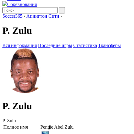
Соревнования
Soccer365
›
Апингтон Сити
›
P. Zulu
Вся информация
Последние игры
Статистика
Трансферы
P. Zulu
P. Zulu
Полное имя
Pentjie Abel Zulu