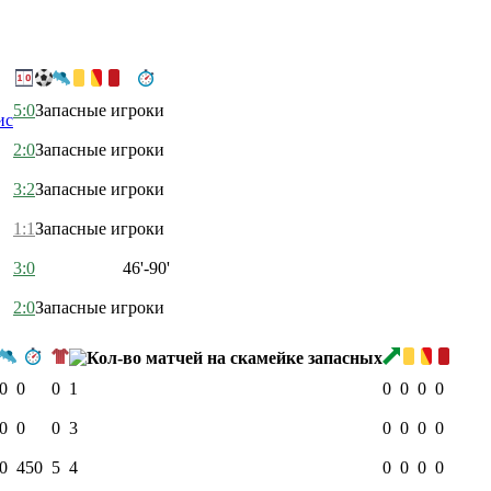
5:0
Запасные игроки
ис
2:0
Запасные игроки
3:2
Запасные игроки
1:1
Запасные игроки
3:0
46'-90'
2:0
Запасные игроки
0
0
0
1
0
0
0
0
0
0
0
3
0
0
0
0
0
450
5
4
0
0
0
0