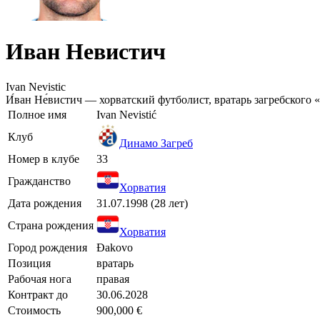
Иван Невистич
Ivan Nevistic
И́ван Не́вистич — хорватский футболист, вратарь загребского
Полное имя
Ivan Nevistić
Клуб
Динамо Загреб
Номер в клубе
33
Гражданство
Хорватия
Дата рождения
31.07.1998 (28 лет)
Страна рождения
Хорватия
Город рождения
Đakovo
Позиция
вратарь
Рабочая нога
правая
Контракт до
30.06.2028
Стоимость
900,000 €