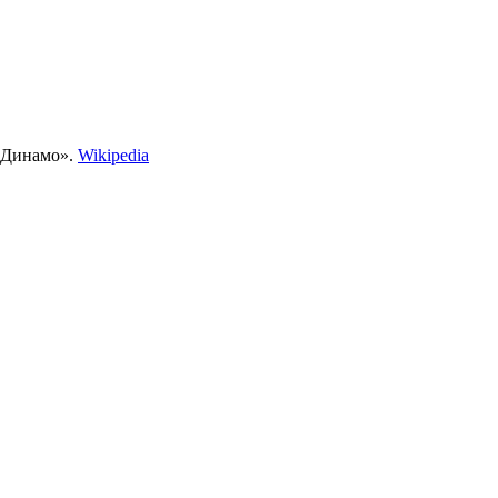
 «Динамо».
Wikipedia