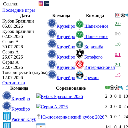
Ссылки
Последние игры
Дата
Команда
Команда
Кубок Бразилии
2:0
05.08.2026
Крузейро
Шапекоэнсе
Кубок Бразилии
0:0
02.08.2026
Крузейро
Шапекоэнсе
Серия А
1:0
30.07.2026
Крузейро
Коритиба
Серия А
0:1
26.07.2026
Крузейро
Ботафого
Серия А
2:1
22.07.2026
Крузейро
Интернасионал
Товарищеский (клубы)
1:3
12.07.2026
Крузейро
Гремио
Статистика
Команда
Соревнование
2
0
0
0
10
Кубок Бразилии 2026
Крузейро
3
0
0
0
25
Серия А 2026
Крузейро
3
0
0
1
24
Южноамериканский кубок 2026
Расинг Клуб
14
1
0
4
12