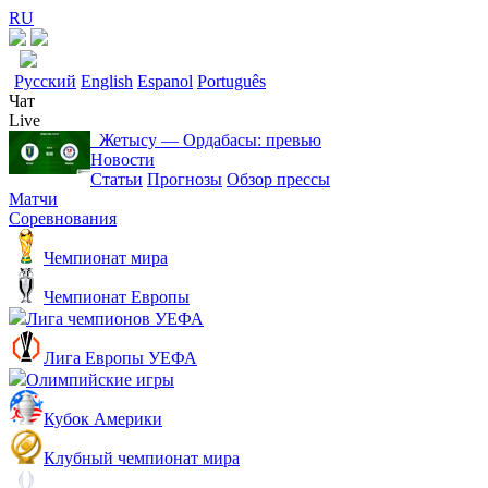
RU
Русский
English
Espanol
Português
Чат
Live
Жетысу ― Ордабасы: превью
Новости
Статьи
Прогнозы
Обзор прессы
Матчи
Соревнования
Чемпионат мира
Чемпионат Европы
Лига чемпионов УЕФА
Лига Европы УЕФА
Олимпийские игры
Кубок Америки
Клубный чемпионат мира