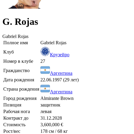
G. Rojas
Gabriel Rojas
Полное имя
Gabriel Rojas
Клуб
Крузейро
Номер в клубе
27
Гражданство
Аргентина
Дата рождения
22.06.1997 (29 лет)
Страна рождения
Аргентина
Город рождения
Almirante Brown
Позиция
защитник
Рабочая нога
левая
Контракт до
31.12.2028
Стоимость
3,600,000 €
Рост/вес
178 см / 68 кг