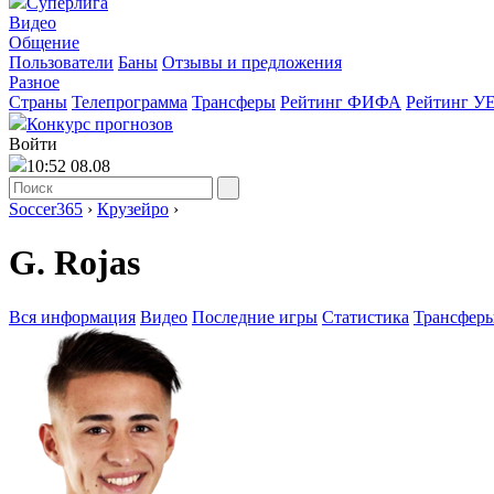
Суперлига
Видео
Общение
Пользователи
Баны
Отзывы и предложения
Разное
Страны
Телепрограмма
Трансферы
Рейтинг ФИФА
Рейтинг У
Конкурс прогнозов
Войти
10:52 08.08
Soccer365
›
Крузейро
›
G. Rojas
Вся информация
Видео
Последние игры
Статистика
Трансфер