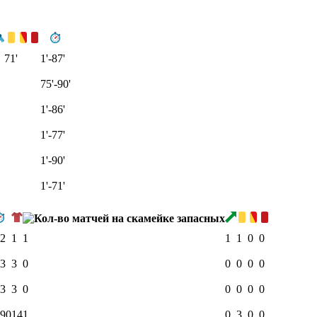
71'
1'-87'
75'-90'
1'-86'
1'-77'
1'-90'
1'-71'
2
1
1
1
1
0
0
3
3
0
0
0
0
0
3
3
0
0
0
0
0
90
14
1
0
3
0
0