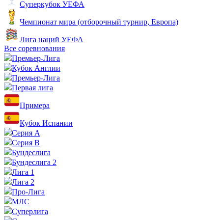
Суперкубок УЕФА
Чемпионат мира (отборочный турнир, Европа)
Лига наций УЕФА
Все соревнования
Премьер-Лига
Кубок Англии
Премьер-Лига
Первая лига
Примера
Кубок Испании
Серия А
Серия B
Бундеслига
Бундеслига 2
Лига 1
Лига 2
Про-Лига
МЛС
Суперлига