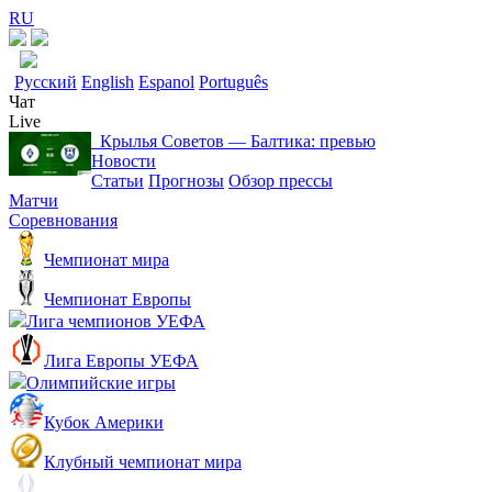
RU
Русский
English
Espanol
Português
Чат
Live
Крылья Советов ― Балтика: превью
Новости
Статьи
Прогнозы
Обзор прессы
Матчи
Соревнования
Чемпионат мира
Чемпионат Европы
Лига чемпионов УЕФА
Лига Европы УЕФА
Олимпийские игры
Кубок Америки
Клубный чемпионат мира