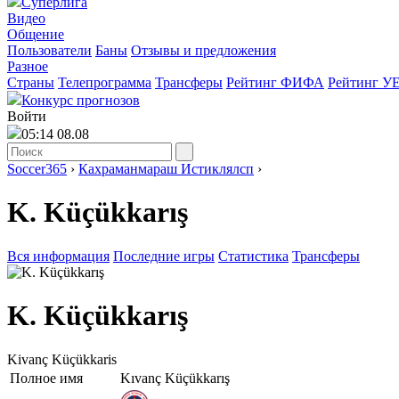
Суперлига
Видео
Общение
Пользователи
Баны
Отзывы и предложения
Разное
Страны
Телепрограмма
Трансферы
Рейтинг ФИФА
Рейтинг У
Конкурс прогнозов
Войти
05:14 08.08
Soccer365
›
Кахраманмараш Истиклялсп
›
K. Küçükkarış
Вся информация
Последние игры
Статистика
Трансферы
K. Küçükkarış
Kivanç Küçükkaris
Полное имя
Kıvanç Küçükkarış