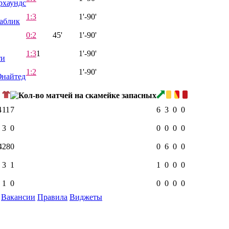
рхаундс
1:3
1'-90'
аблик
0:2
45'
1'-90'
1:3
1
1'-90'
ти
1:2
1'-90'
найтед
4
11
7
6
3
0
0
3
0
0
0
0
0
4
28
0
0
6
0
0
3
1
1
0
0
0
1
0
0
0
0
0
Вакансии
Правила
Виджеты