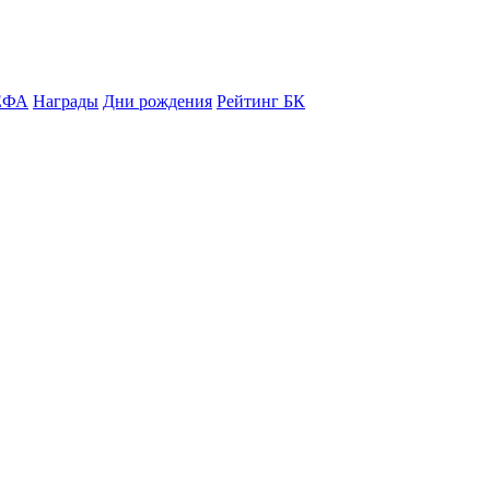
ЕФА
Награды
Дни рождения
Рейтинг БК