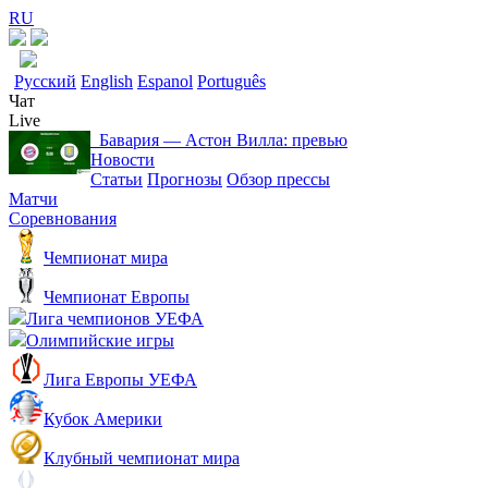
RU
Русский
English
Espanol
Português
Чат
Live
Бавария ― Астон Вилла: превью
Новости
Статьи
Прогнозы
Обзор прессы
Матчи
Соревнования
Чемпионат мира
Чемпионат Европы
Лига чемпионов УЕФА
Олимпийские игры
Лига Европы УЕФА
Кубок Америки
Клубный чемпионат мира