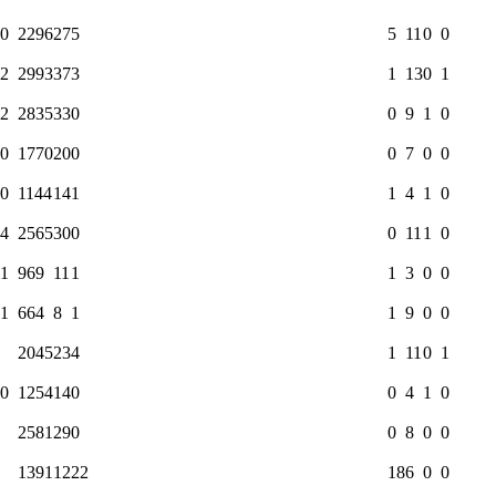
0
2296
27
5
5
11
0
0
2
2993
37
3
1
13
0
1
2
2835
33
0
0
9
1
0
0
1770
20
0
0
7
0
0
0
1144
14
1
1
4
1
0
4
2565
30
0
0
11
1
0
1
969
11
1
1
3
0
0
1
664
8
1
1
9
0
0
2045
23
4
1
11
0
1
0
1254
14
0
0
4
1
0
2581
29
0
0
8
0
0
1391
12
22
18
6
0
0