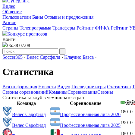
Суперлига
Видео
Общение
Пользователи
Баны
Отзывы и предложения
Разное
Страны
Телепрограмма
Трансферы
Рейтинг ФИФА
Рейтинг У
Конкурс прогнозов
Войти
06:38 07.08
Soccer365
›
Велес Сарсфилд
›
Клаудио Баэса
›
Статистика
Вся информация
Новости
Видео
Последние игры
Статистика
Т
Сезоны соревнований
Команды
Соревнования
Сезоны
Статистика за клуб в чемпионате стран
Команда
Соревнование
18
0
0
Велес Сарсфилд
Профессиональная лига 2026
19
0
0
Велес Сарсфилд
Профессиональная лига 2025
18
0
0