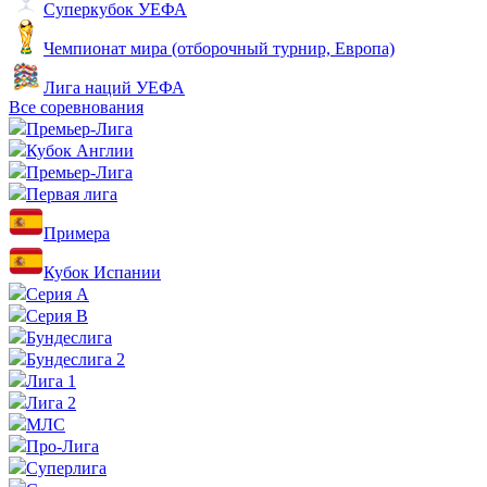
Суперкубок УЕФА
Чемпионат мира (отборочный турнир, Европа)
Лига наций УЕФА
Все соревнования
Премьер-Лига
Кубок Англии
Премьер-Лига
Первая лига
Примера
Кубок Испании
Серия А
Серия B
Бундеслига
Бундеслига 2
Лига 1
Лига 2
МЛС
Про-Лига
Суперлига