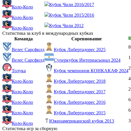
Кубок Чили 2016/2017
Коло-Коло
Кубок Чили 2015/2016
Коло-Коло
Кубок Чили 2012
Коло-Коло
Статистика за клуб в международных кубках
Команда
Соревнование
8
Велес Сарсфилд
Кубок Либертадорес 2025
1
Велес Сарсфилд
Суперкубок Интернасьонал 2024
2
Толука
Кубок чемпионов КОНКАКАФ 2024
4
Коло-Коло
Кубок Либертадорес 2018
2
Коло-Коло
Кубок Либертадорес 2017
6
Коло-Коло
Кубок Либертадорес 2016
6
Коло-Коло
Кубок Либертадорес 2015
3
Южноамериканский кубок 2013
Коло-Коло
Статистика игр за сборную