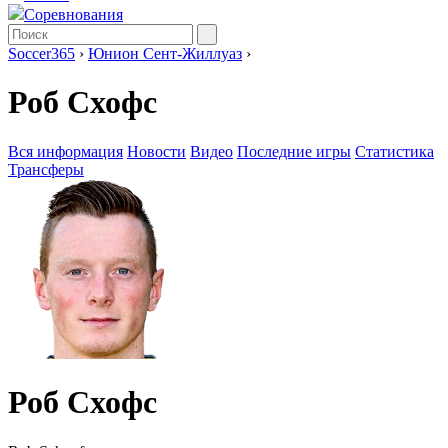
Соревнования
Soccer365
›
Юнион Сент-Жиллуаз
›
Роб Схофс
Вся информация
Новости
Видео
Последние игры
Статистика
Трансферы
Роб Схофс