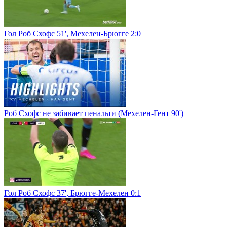
Гол Роб Схофс 51', Мехелен-Брюгге 2:0
Роб Схофс не забивает пенальти (Мехелен-Гент 90')
Гол Роб Схофс 37', Брюгге-Мехелен 0:1