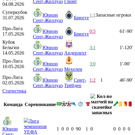
Сент-Жиллуаз
Глимт
04.08.2026
Суперкубок
Юнион
1:1
Запасные игроки
31.07.2026
Брюгге
Сент-Жиллуаз
Про-Лига
Юнион
0:5
61'-90'
17.05.2026
Брюгге
Сент-Жиллуаз
Кубок
Бельгии
Юнион
3:1
1'-120'
14.05.2026
Сент-Жиллуаз
Андерлехт
Про-Лига
Юнион
3:0
1'-90'
10.05.2026
Сент-Жиллуаз
Мехелен
Про-Лига
Юнион
Синт-
1:2
1
46'-90'
02.05.2026
Сент-Жиллуаз
Трёйден
Статистика
Команда
Соревнование
Лига
чемпионов
Юнион
1
0
0
0
90
1
0
0
0
0
0
УЕФА
Сент-