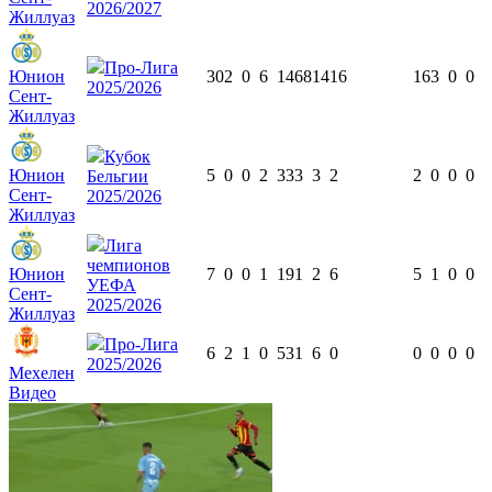
2026/2027
Жиллуаз
Про-Лига
Юнион
30
2
0
6
1468
14
16
16
3
0
0
2025/2026
Сент-
Жиллуаз
Кубок
Юнион
5
0
0
2
333
3
2
2
0
0
0
Бельгии
Сент-
2025/2026
Жиллуаз
Лига
чемпионов
Юнион
7
0
0
1
191
2
6
5
1
0
0
УЕФА
Сент-
2025/2026
Жиллуаз
Про-Лига
6
2
1
0
531
6
0
0
0
0
0
2025/2026
Мехелен
Видео