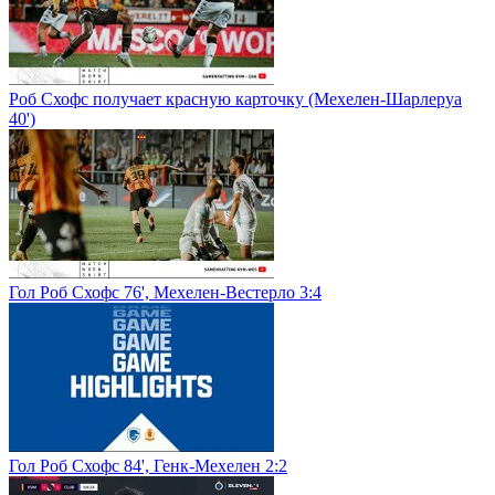
Роб Схофс получает красную карточку (Мехелен-Шарлеруа
40')
Гол Роб Схофс 76', Мехелен-Вестерло 3:4
Гол Роб Схофс 84', Генк-Мехелен 2:2