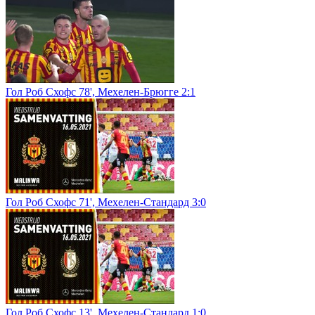
Гол Роб Схофс 78', Мехелен-Брюгге 2:1
Гол Роб Схофс 71', Мехелен-Стандард 3:0
Гол Роб Схофс 13', Мехелен-Стандард 1:0