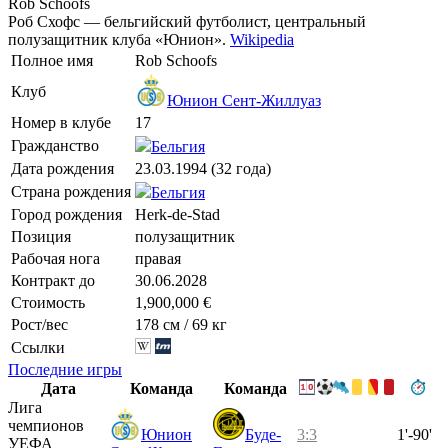
Rob Schoofs
Роб Схофс — бельгийский футболист, центральный
полузащитник клуба «Юнион».
Wikipedia
Полное имя
Rob Schoofs
Клуб
Юнион Сент-Жиллуаз
Номер в клубе
17
Гражданство
Бельгия
Дата рождения
23.03.1994 (32 года)
Страна рождения
Бельгия
Город рождения
Herk-de-Stad
Позиция
полузащитник
Рабочая нога
правая
Контракт до
30.06.2028
Стоимость
1,900,000 €
Рост/вес
178 см / 69 кг
Ссылки
Последние игры
Дата
Команда
Команда
Лига
чемпионов
Юнион
Буде-
3:3
1'-90'
УЕФА