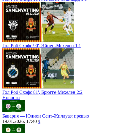
Гол Роб Схофс 90', Эйпен-Мехелен 1:1
Гол Роб Схофс 81', Брюгге-Мехелен 2:2
Новости
Бавария ― Юнион Сент-Жиллуаз: превью
19.01.2026, 17:40
1