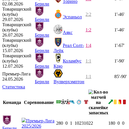
Торино
02.08.2026
Бернли
Товарищеский
(клубы)
2:2
1'-46'
Эспаньол
29.07.2026
Бернли
Товарищеский
(клубы)
1:2
1'-46'
Аякс
26.07.2026
Бернли
Товарищеский
(клубы)
Реал Солт-
1:4
1'-67'
15.07.2026
Бернли
Лейк
Товарищеский
(клубы)
Коламбус
1:1
1'-90'
12.07.2026
Бернли
Крю
Премьер-Лига
1:1
85'-90'
24.05.2026
Бернли
Вулверхэмптон
Статистика
Команда
Соревнование
Премьер-Лига
28
0
0
1
1023
10
22
18
0
0
0
2025/2026
Бернли