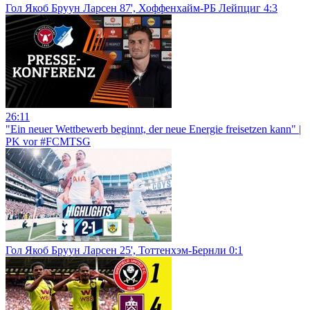
Гол Якоб Бруун Ларсен 87', Хоффенхайм-РБ Лейпциг 4:3
26:11
"Ein neuer Wettbewerb beginnt, der neue Energie freisetzen kann" |
PK vor #FCMTSG
Гол Якоб Бруун Ларсен 25', Тоттенхэм-Бернли 0:1