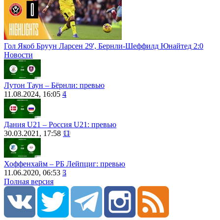
Гол Якоб Бруун Ларсен 29', Бернли-Шеффилд Юнайтед 2:0
Новости
Лутон Таун – Бёрнли: превью
11.08.2024, 16:05
4
Дания U21 – Россия U21: превью
30.03.2021, 17:58
11
Хоффенхайм – РБ Лейпциг: превью
11.06.2020, 06:53
3
Полная версия