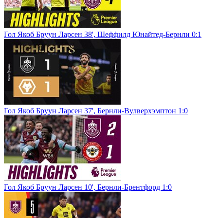
Гол Якоб Бруун Ларсен 38', Шеффилд Юнайтед-Бернли 0:1
Гол Якоб Бруун Ларсен 37', Бернли-Вулверхэмптон 1:0
Гол Якоб Бруун Ларсен 10', Бернли-Брентфорд 1:0