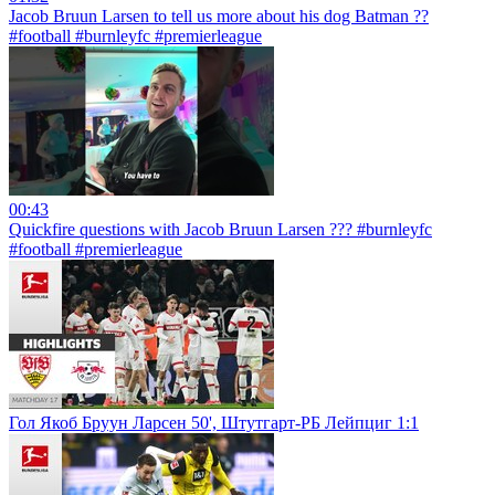
Jacob Bruun Larsen to tell us more about his dog Batman ??
#football #burnleyfc #premierleague
00:43
Quickfire questions with Jacob Bruun Larsen ??? #burnleyfc
#football #premierleague
Гол Якоб Бруун Ларсен 50', Штутгарт-РБ Лейпциг 1:1