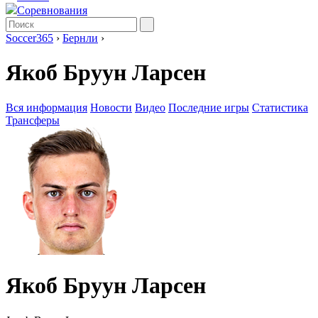
Соревнования
Soccer365
›
Бернли
›
Якоб Бруун Ларсен
Вся информация
Новости
Видео
Последние игры
Статистика
Трансферы
Якоб Бруун Ларсен