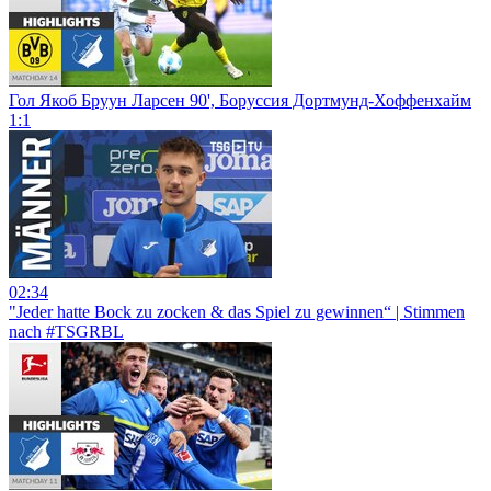
Гол Якоб Бруун Ларсен 90', Боруссия Дортмунд-Хоффенхайм
1:1
02:34
"Jeder hatte Bock zu zocken & das Spiel zu gewinnen“ | Stimmen
nach #TSGRBL