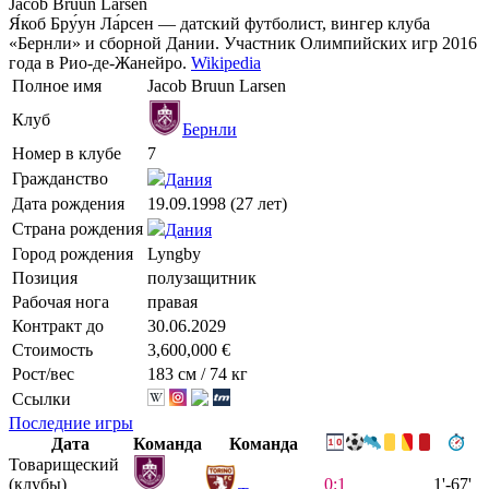
Jacob Bruun Larsen
Я́коб Бру́ун Ла́рсен — датский футболист, вингер клуба
«Бернли» и сборной Дании. Участник Олимпийских игр 2016
года в Рио-де-Жанейро.
Wikipedia
Полное имя
Jacob Bruun Larsen
Клуб
Бернли
Номер в клубе
7
Гражданство
Дания
Дата рождения
19.09.1998 (27 лет)
Страна рождения
Дания
Город рождения
Lyngby
Позиция
полузащитник
Рабочая нога
правая
Контракт до
30.06.2029
Стоимость
3,600,000 €
Рост/вес
183 см / 74 кг
Ссылки
Последние игры
Дата
Команда
Команда
Товарищеский
(клубы)
0:1
1'-67'