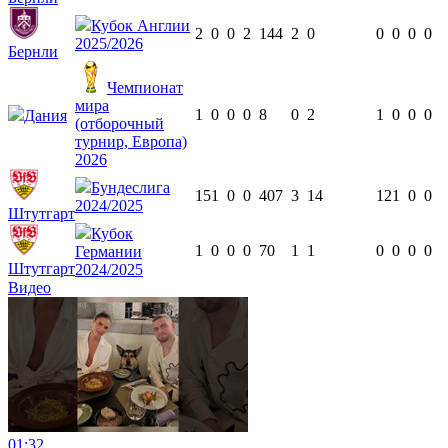
Кубок Англии
2
0
0
2
144
2
0
0
0
0
0
2025/2026
Бернли
Чемпионат
мира
1
0
0
0
8
0
2
1
0
0
0
Дания
(отборочный
турнир, Европа)
2026
Бундеслига
15
1
0
0
407
3
14
12
1
0
0
2024/2025
Штутгарт
Кубок
1
0
0
0
70
1
1
0
0
0
0
Германии
Штутгарт
2024/2025
Видео
01:32