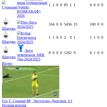
мира (отборочный
1
2
0
0
85
1
1
0
0
0
0
турнир,
Суринам
КОНКАКАФ)
2026
Про-Лига
16
4
0
0
545
6
15
10
0
0
0
2024/2025
Шарджа
Кубок
1
1
0
0
2
0
1
1
1
0
0
Президента
Шарджа
2024/2025
Лига
8
0
0
0
126
2
9
6
1
0
0
чемпионов АФК
Шарджа
Два 2024/2025
Видео
Гол T. Conraad 88', Эрготелис-Диагорас 3:1
Полная версия