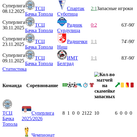
Суперлига
ТСЦ
Спартак
2:1
Запасные игроки
08.12.2025
Бачка Топола
Суботица
Суперлига
ТСЦ
Радник
0:2
63'-90'
30.11.2025
Бачка Топола
Сурдулица
Суперлига
ТСЦ
Раднички
1:1
74'-90'
23.11.2025
Бачка Топола
Ниш
Суперлига
ТСЦ
ИМТ
1:1
83'-90'
09.11.2025
Бачка Топола
Белград
Статистика
Команда
Соревнование
ТСЦ
Суперлига
8
1
0
0
212
2
10
6
0
0
0
Бачка
2025/2026
Топола
Чемпионат