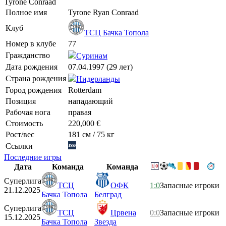
Tyrone Conraad
Полное имя
Tyrone Ryan Conraad
Клуб
ТСЦ Бачка Топола
Номер в клубе
77
Гражданство
Суринам
Дата рождения
07.04.1997 (29 лет)
Страна рождения
Нидерланды
Город рождения
Rotterdam
Позиция
нападающий
Рабочая нога
правая
Стоимость
220,000 €
Рост/вес
181 см / 75 кг
Ссылки
Последние игры
Дата
Команда
Команда
Суперлига
ТСЦ
ОФК
1:0
Запасные игроки
21.12.2025
Бачка Топола
Белград
Суперлига
ТСЦ
Црвена
0:0
Запасные игроки
15.12.2025
Бачка Топола
Звезда