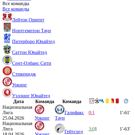
Все команды
Все команды
Лейтон Ориент
Нортгемптон Таун
Питерборо Юнайтед
Саттон Юнайтед
Сент-Олбанс Сити
Стивенидж
Уокинг
Уэллинг Юнайтед
Дата
Команда
Команда
Национальная
Лига
Галифакс
0:1
1'-61'
25.04.2026
Уокинг
Таун
Национальная
Лига
3:0
1
1'-63'
Гейтсхед
18.04.2026
Уокинг