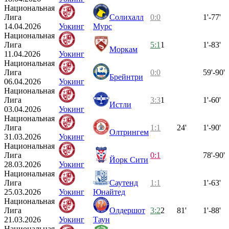
Национальная
Лига
Солихалл
0:0
1'-77'
14.04.2026
Уокинг
Мурс
Национальная
Лига
5:1
1
1'-83'
Моркам
11.04.2026
Уокинг
Национальная
Лига
0:0
59'-90'
Брейнтри
06.04.2026
Уокинг
Национальная
Лига
3:3
1
1'-60'
Истли
03.04.2026
Уокинг
Национальная
Лига
1:1
24'
1'-90'
Олтрингем
31.03.2026
Уокинг
Национальная
Лига
0:1
78'-90'
Йорк Сити
28.03.2026
Уокинг
Национальная
Лига
Саутенд
1:1
1'-63'
25.03.2026
Уокинг
Юнайтед
Национальная
Лига
Олдершот
3:2
2
81'
1'-88'
21.03.2026
Уокинг
Таун
Национальная