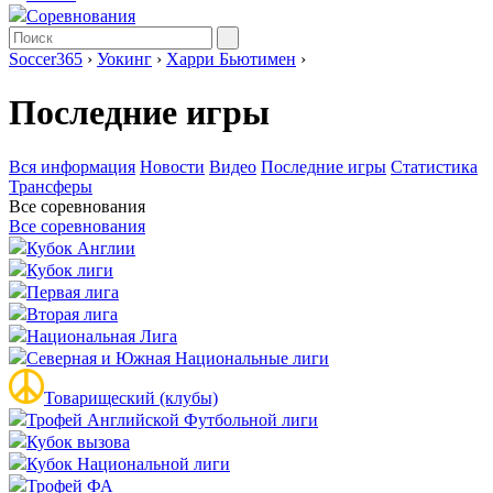
Соревнования
Soccer365
›
Уокинг
›
Харри Бьютимен
›
Последние игры
Вся информация
Новости
Видео
Последние игры
Статистика
Трансферы
Все соревнования
Все соревнования
Кубок Англии
Кубок лиги
Первая лига
Вторая лига
Национальная Лига
Северная и Южная Национальные лиги
Товарищеский (клубы)
Трофей Английской Футбольной лиги
Кубок вызова
Кубок Национальной лиги
Трофей ФА