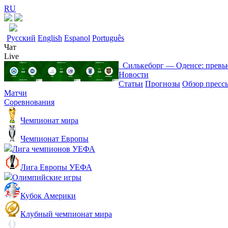
RU
Русский
English
Espanol
Português
Чат
Live
Силькеборг ― Оденсе: превь
Новости
Статьи
Прогнозы
Обзор пресс
Матчи
Соревнования
Чемпионат мира
Чемпионат Европы
Лига чемпионов УЕФА
Лига Европы УЕФА
Олимпийские игры
Кубок Америки
Клубный чемпионат мира