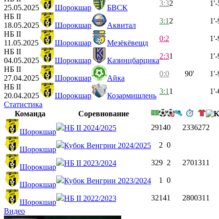
3:3
2
1'-
25.05.2025
Шорокшар
БВСК
НБ II
3:1
2
1'-
18.05.2025
Шорокшар
Аквитал
НБ II
0:2
1'-
11.05.2025
Шорокшар
Мезёкёвешд
НБ II
2:3
1
1'-
04.05.2025
Шорокшар
Казинцбарцика
НБ II
0:0
90'
1'-
27.04.2025
Шорокшар
Айка
НБ II
3:1
1
1'-
20.04.2025
Шорокшар
Козармишлень
Статистика
Команда
Соревнование
29
14
0
2336
27
2
НБ II 2024/2025
Шорокшар
2
0
Кубок Венгрии 2024/2025
Шорокшар
32
9
2
2701
31
1
НБ II 2023/2024
Шорокшар
1
0
Кубок Венгрии 2023/2024
Шорокшар
32
14
1
2800
31
1
НБ II 2022/2023
Шорокшар
Видео