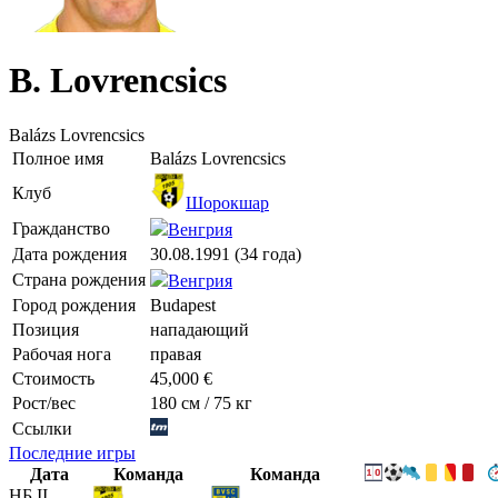
B. Lovrencsics
Balázs Lovrencsics
Полное имя
Balázs Lovrencsics
Клуб
Шорокшар
Гражданство
Венгрия
Дата рождения
30.08.1991 (34 года)
Страна рождения
Венгрия
Город рождения
Budapest
Позиция
нападающий
Рабочая нога
правая
Стоимость
45,000 €
Рост/вес
180 см / 75 кг
Ссылки
Последние игры
Дата
Команда
Команда
НБ II