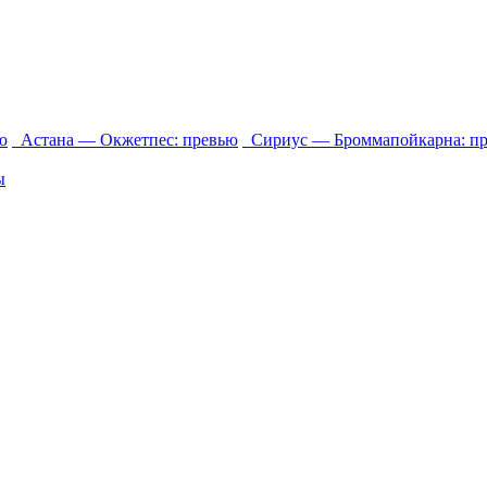
ю
Астана ― Окжетпес: превью
Сириус ― Броммапойкарна: п
ы