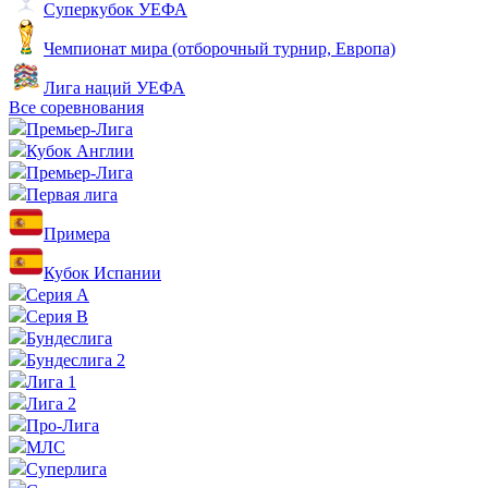
Суперкубок УЕФА
Чемпионат мира (отборочный турнир, Европа)
Лига наций УЕФА
Все соревнования
Премьер-Лига
Кубок Англии
Премьер-Лига
Первая лига
Примера
Кубок Испании
Серия А
Серия B
Бундеслига
Бундеслига 2
Лига 1
Лига 2
Про-Лига
МЛС
Суперлига