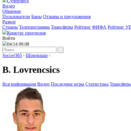
Суперлига
Видео
Общение
Пользователи
Баны
Отзывы и предложения
Разное
Страны
Телепрограмма
Трансферы
Рейтинг ФИФА
Рейтинг У
Конкурс прогнозов
Войти
04:14 09.08
Soccer365
›
Шорокшар
›
B. Lovrencsics
Вся информация
Видео
Последние игры
Статистика
Трансфер