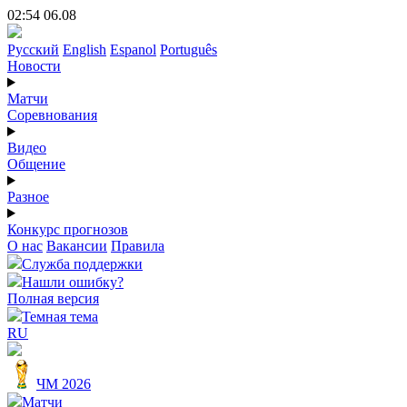
02:54 06.08
Русский
English
Espanol
Português
Новости
Матчи
Соревнования
Видео
Общение
Разное
Конкурс прогнозов
О нас
Вакансии
Правила
Служба поддержки
Нашли ошибку?
Полная версия
Темная тема
RU
ЧМ 2026
Матчи