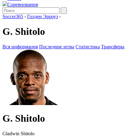
Соревнования
Soccer365
›
Голден Эрроуз
›
G. Shitolo
Вся информация
Последние игры
Статистика
Трансферы
G. Shitolo
Gladwin Shitolo