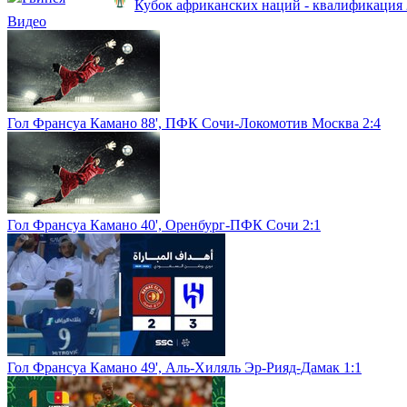
Кубок африканских наций - квалификация
Видео
Гол Франсуа Камано 88', ПФК Сочи-Локомотив Москва 2:4
Гол Франсуа Камано 40', Оренбург-ПФК Сочи 2:1
Гол Франсуа Камано 49', Аль-Хиляль Эр-Рияд-Дамак 1:1