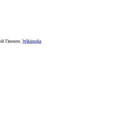
ой Гвинеи.
Wikipedia