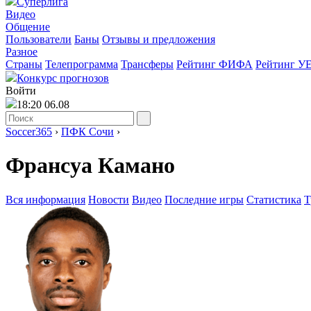
Суперлига
Видео
Общение
Пользователи
Баны
Отзывы и предложения
Разное
Страны
Телепрограмма
Трансферы
Рейтинг ФИФА
Рейтинг У
Конкурс прогнозов
Войти
18:20 06.08
Soccer365
›
ПФК Сочи
›
Франсуа Камано
Вся информация
Новости
Видео
Последние игры
Статистика
Т