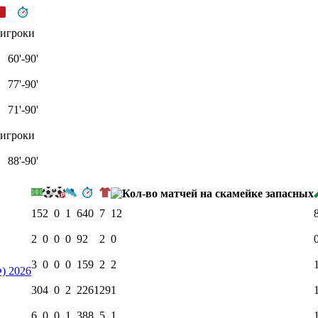
 игроки
60'-90'
77'-90'
71'-90'
 игроки
88'-90'
15
2
0
1
640
7
12
2
0
0
0
92
2
0
3
0
0
0
159
2
2
) 2026
30
4
0
2
2261
29
1
6
0
0
1
388
5
1