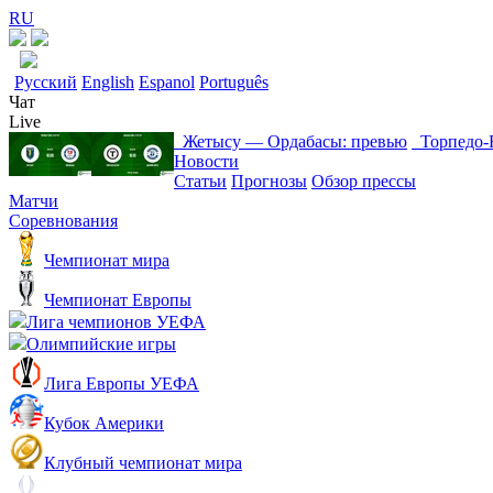
RU
Русский
English
Espanol
Português
Чат
Live
Жетысу ― Ордабасы: превью
Торпедо-Б
Новости
Статьи
Прогнозы
Обзор прессы
Матчи
Соревнования
Чемпионат мира
Чемпионат Европы
Лига чемпионов УЕФА
Олимпийские игры
Лига Европы УЕФА
Кубок Америки
Клубный чемпионат мира