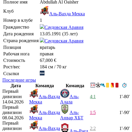
Полное имя
Abdullah Al Oaisher
Клуб
Аль-Вахда Мекка
Номер в клубе
1
Гражданство
Саудовская Аравия
Дата рождения
13.05.1991 (35 лет)
Страна рождения
Саудовская Аравия
Позиция
вратарь
Рабочая нога
правая
Стоимость
67,000 €
Рост/вес
184 см / 70 кг
Ссылки
Последние игры
Дата
Команда
Команда
Первый
дивизион
Аль-Вахда
Аль-
4:1
1'-80'
14.04.2026
Мекка
Адала
Первый
дивизион
Аль-Вахда
Аль-
1:5
1'-90'
08.04.2026
Мекка
Анвар ХБТ
Первый
дивизион
Аль-Вахда
2:2
1'-90'
Аль-Раед