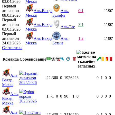
03.04.2026
Мекка
Первый
дивизион
Аль-Вахда
Аль-
0:1
1'-90'
08.03.2026
Мекка
Зульфи
Первый
дивизион
Аль-Вахда
3:1
1'-90'
Аль-Тае
03.03.2026
Мекка
Первый
дивизион
Аль-Вахда
Аль-
1:2
1'-90'
24.02.2026
Мекка
Батин
Статистика
Команда
Соревнование
Первый
Аль-
22
-36
0
0
1926
22
3
0
1
0
0
дивизион
Вахда
2025/2026
Мекка
Кубок
Аль-
1
-1
0
0
90
1
0
0
0
0
0
короля
Вахда
2025/2026
Мекка
Аль-
Про-Лига
27
-43
0
1
2410
27
0
0
1
0
0