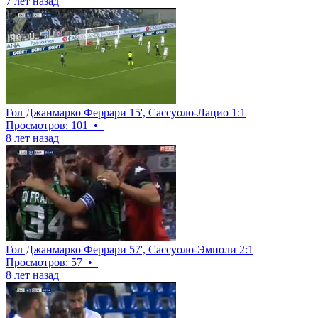
7 лет назад
Гол Джанмарко Феррари 15', Сассуоло-Лацио 1:1
Просмотров: 101
•
8 лет назад
Гол Джанмарко Феррари 57', Сассуоло-Эмполи 2:1
Просмотров: 57
•
8 лет назад