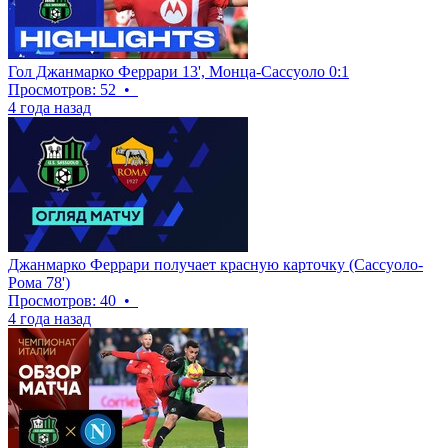
Гол Джанмарко Феррари 13', Монца-Сассуоло 0:1
Просмотров: 52
•
4 года назад
Джанмарко Феррари получает красную карточку (Сассуоло-
Рома 78')
Просмотров: 40
•
4 года назад