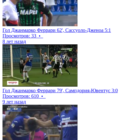
Гол Джанмарко Феррари 62', Сассуоло-Дженоа 5:1
Просмотров: 33
•
8 лет назад
Гол Джанмарко Феррари 79', Сампдория-Ювентус 3:0
Просмотров: 610
•
9 лет назад