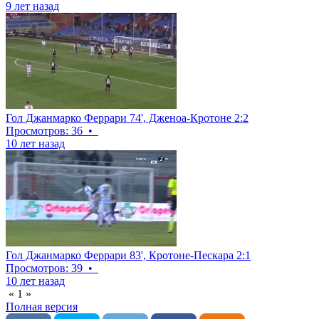
9 лет назад
Гол Джанмарко Феррари 74', Дженоа-Кротоне 2:2
Просмотров: 36
•
10 лет назад
Гол Джанмарко Феррари 83', Кротоне-Пескара 2:1
Просмотров: 39
•
10 лет назад
«
1
»
Полная версия