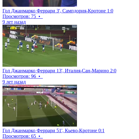
Гол Джанмарко Феррари 3', Сампдория-Кротоне 1:0
Просмотров: 75
•
9 лет назад
Гол Джанмарко Феррари 13', Италия-Сан-Марино 2:0
Просмотров: 96
•
9 лет назад
Гол Джанмарко Феррари 51', Кьево-Кротоне 0:1
Просмотров: 65
•