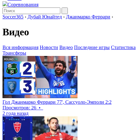
Соревнования
Soccer365
›
Дубай Юнайтед
›
Джанмарко Феррари
›
Видео
Вся информация
Новости
Видео
Последние игры
Статистика
Трансферы
Гол Джанмарко Феррари 77', Сассуоло-Эмполи 2:2
Просмотров: 26
•
2 года назад