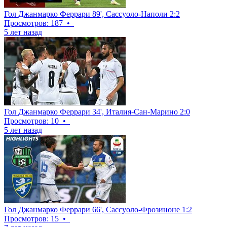
Гол Джанмарко Феррари 89', Сассуоло-Наполи 2:2
Просмотров: 187
•
5 лет назад
Гол Джанмарко Феррари 34', Италия-Сан-Марино 2:0
Просмотров: 10
•
5 лет назад
Гол Джанмарко Феррари 66', Сассуоло-Фрозиноне 1:2
Просмотров: 15
•