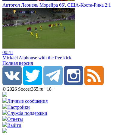
Автогол Леонель Морейра 66', США-Коста-Рика 2:1
00:41
Mickaël Alphonse with the free kick
Полная версия
© 2026 Soccer365.ru | 18+
Личные сообщения
Настройки
Служба поддержки
Ответы
Выйти