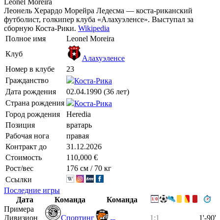
Leonel Moreira
Леонель Херардо Морейра Ледесма — коста-риканский
футболист, голкипер клуба «Алахуэленсе». Выступал за
сборную Коста-Рики.
Wikipedia
Полное имя
Leonel Moreira
Клуб
Алахуэленсе
Номер в клубе
23
Гражданство
Коста-Рика
Дата рождения
02.04.1990 (36 лет)
Страна рождения
Коста-Рика
Город рождения
Heredia
Позиция
вратарь
Рабочая нога
правая
Контракт до
31.12.2026
Стоимость
110,000 €
Рост/вес
176 см / 70 кг
Ссылки
Последние игры
Дата
Команда
Команда
Примера
Дивизион
Спортинг
1:1
1'-90'