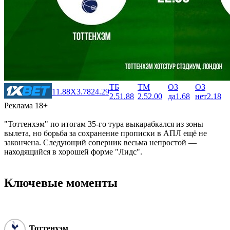
ТБ
ТМ
ОЗ
ОЗ
1
1.88
X
3.78
2
4.29
2.5
1.88
2.5
2.00
да
1.68
нет
2.18
Реклама 18+
"Тоттенхэм" по итогам 35-го тура выкарабкался из зоны
вылета, но борьба за сохранение прописки в АПЛ ещё не
закончена. Следующий соперник весьма непростой —
находящийся в хорошей форме "Лидс".
Ключевые моменты
Тоттенхэм