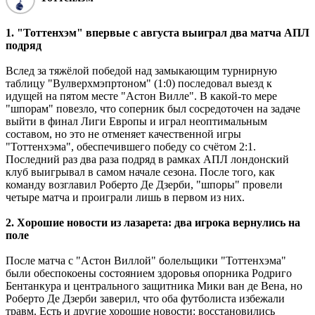
1. "Тоттенхэм" впервые с августа выиграл два матча АПЛ
подряд
Вслед за тяжёлой победой над замыкающим турнирную
таблицу "Вулверхмэпртоном" (1:0) последовал выезд к
идущей на пятом месте "Астон Вилле". В какой-то мере
"шпорам" повезло, что соперник был сосредоточен на задаче
выйти в финал Лиги Европы и играл неоптимальным
составом, но это не отменяет качественной игры
"Тоттенхэма", обеспечившего победу со счётом 2:1.
Последний раз два раза подряд в рамках АПЛ лондонский
клуб выигрывал в самом начале сезона. После того, как
команду возглавил Роберто Де Дзерби, "шпоры" провели
четыре матча и проиграли лишь в первом из них.
2. Хорошие новости из лазарета: два игрока вернулись на
поле
После матча с "Астон Виллой" болельщики "Тоттенхэма"
были обеспокоены состоянием здоровья опорника Родриго
Бентанкура и центрального защитника Мики ван де Вена, но
Роберто Де Дзерби заверил, что оба футболиста избежали
травм. Есть и другие хорошие новости: восстановились