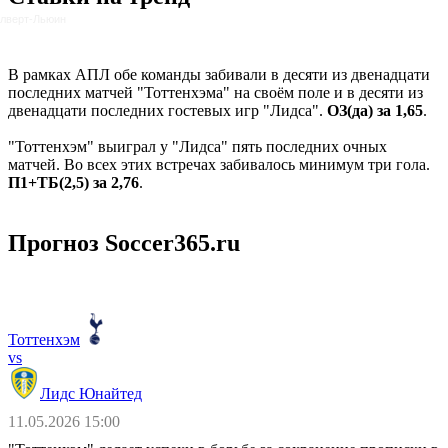
лверт-Льюин
В рамках АПЛ обе команды забивали в десяти из двенадцати
последних матчей "Тоттенхэма" на своём поле и в десяти из
двенадцати последних гостевых игр "Лидса".
ОЗ(да) за 1,65
.
"Тоттенхэм" выиграл у "Лидса" пять последних очных
матчей. Во всех этих встречах забивалось минимум три гола.
П1+ТБ(2,5) за 2,76
.
Прогноз Soccer365.ru
Тоттенхэм
vs
Лидс Юнайтед
11.05.2026 15:00