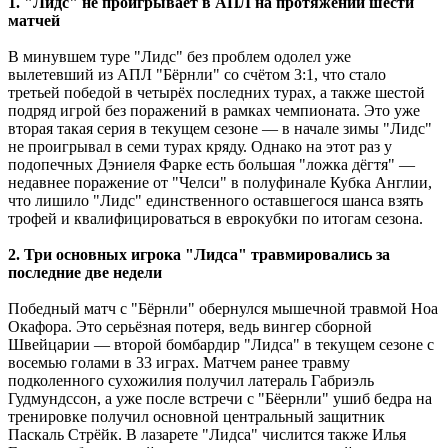
1. "Лидс" не проигрывает в АПЛ на протяжении шести
матчей
В минувшем туре "Лидс" без проблем одолел уже
вылетевший из АПЛ "Бёрнли" со счётом 3:1, что стало
третьей победой в четырёх последних турах, а также шестой
подряд игрой без поражений в рамках чемпионата. Это уже
вторая такая серия в текущем сезоне — в начале зимы "Лидс"
не проигрывал в семи турах кряду. Однако на этот раз у
подопечных Дэниеля Фарке есть большая "ложка дёгтя" —
недавнее поражение от "Челси" в полуфинале Кубка Англии,
что лишило "Лидс" единственного оставшегося шанса взять
трофей и квалифицироваться в еврокубки по итогам сезона.
2. Три основных игрока "Лидса" травмировались за
последние две недели
Победный матч с "Бёрнли" обернулся мышечной травмой Ноа
Окафора. Это серьёзная потеря, ведь вингер сборной
Швейцарии — второй бомбардир "Лидса" в текущем сезоне с
восемью голами в 33 играх. Матчем ранее травму
подколенного сухожилия получил латераль Габриэль
Гудмундссон, а уже после встречи с "Бёернли" ушиб бедра на
тренировке получил основной центральный защитник
Паскаль Стрёйк. В лазарете "Лидса" числится также Илья