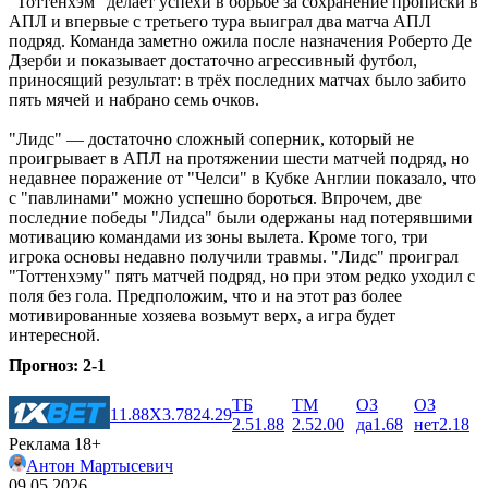
"Тоттенхэм" делает успехи в борьбе за сохранение прописки в
АПЛ и впервые с третьего тура выиграл два матча АПЛ
подряд. Команда заметно ожила после назначения Роберто Де
Дзерби и показывает достаточно агрессивный футбол,
приносящий результат: в трёх последних матчах было забито
пять мячей и набрано семь очков.
"Лидс" — достаточно сложный соперник, который не
проигрывает в АПЛ на протяжении шести матчей подряд, но
недавнее поражение от "Челси" в Кубке Англии показало, что
с "павлинами" можно успешно бороться. Впрочем, две
последние победы "Лидса" были одержаны над потерявшими
мотивацию командами из зоны вылета. Кроме того, три
игрока основы недавно получили травмы. "Лидс" проиграл
"Тоттенхэму" пять матчей подряд, но при этом редко уходил с
поля без гола. Предположим, что и на этот раз более
мотивированные хозяева возьмут верх, а игра будет
интересной.
Прогноз: 2-1
ТБ
ТМ
ОЗ
ОЗ
1
1.88
X
3.78
2
4.29
2.5
1.88
2.5
2.00
да
1.68
нет
2.18
Реклама 18+
Антон Мартысевич
09.05.2026