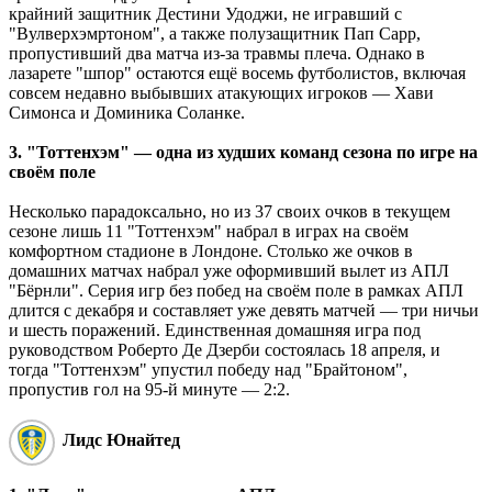
крайний защитник Дестини Удоджи, не игравший с
"Вулверхэмртоном", а также полузащитник Пап Сарр,
пропустивший два матча из-за травмы плеча. Однако в
лазарете "шпор" остаются ещё восемь футболистов, включая
совсем недавно выбывших атакующих игроков — Хави
Симонса и Доминика Соланке.
3. "Тоттенхэм" — одна из худших команд сезона по игре на
своём поле
Несколько парадоксально, но из 37 своих очков в текущем
сезоне лишь 11 "Тоттенхэм" набрал в играх на своём
комфортном стадионе в Лондоне. Столько же очков в
домашних матчах набрал уже оформивший вылет из АПЛ
"Бёрнли". Серия игр без побед на своём поле в рамках АПЛ
длится с декабря и составляет уже девять матчей — три ничьи
и шесть поражений. Единственная домашняя игра под
руководством Роберто Де Дзерби состоялась 18 апреля, и
тогда "Тоттенхэм" упустил победу над "Брайтоном",
пропустив гол на 95-й минуте — 2:2.
Лидс Юнайтед