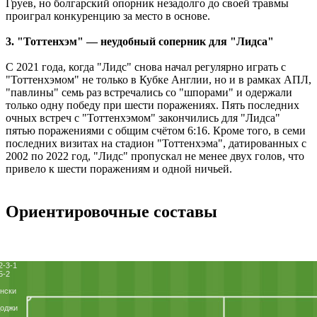
Груев, но болгарский опорник незадолго до своей травмы
проиграл конкуренцию за место в основе.
3. "Тоттенхэм" — неудобный соперник для "Лидса"
С 2021 года, когда "Лидс" снова начал регулярно играть с
"Тоттенхэмом" не только в Кубке Англии, но и в рамках АПЛ,
"павлины" семь раз встречались со "шпорами" и одержали
только одну победу при шести поражениях. Пять последних
очных встреч с "Тоттенхэмом" закончились для "Лидса"
пятью поражениями с общим счётом 6:16. Кроме того, в семи
последних визитах на стадион "Тоттенхэма", датированных с
2002 по 2022 год, "Лидс" пропускал не менее двух голов, что
привело к шести поражениям и одной ничьей.
Ориентировочные составы
2-3-1
5-2
нски
доджи