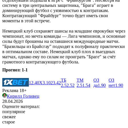
отдохнувшей подошла к игре с "Фрайбургом". Несмотря на
систему в три центральных защитника, "Брага" играет в
доминирующий футбол с уязвимостью к контратакам.
Контратакующий "Фрайбург" точно будет иметь свои
моменты в этой встрече.
Немецкий клуб сохраняет шансы на младшие еврокубки через
чемпионат, но мечта команды ― Лига чемпионов, и основные
силы будут брошены на оставшиеся международные матчи.
"Бразильцы из Брайсгау" подходят к полуфиналу практически
в оптимальном составе. Немецкий клуб плох в выездных
матчах, однако ему по силам не проиграть "Браге" за счёт
грамотного контратакующего футбола.
Прогноз: 1-1
ТБ
ТМ
ОЗ
ОЗ
1
2.40
X
3.10
2
3.42
2.5
2.52
2.5
1.54
да
1.90
нет
1.90
Реклама 18+
Кирилл Голивец
28.04.2026
Оцените материал:
популярное
свежее
старое