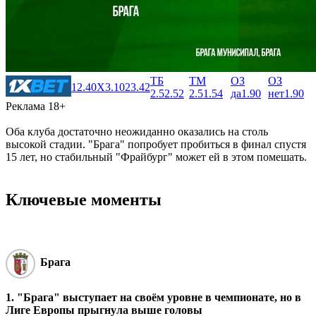
ТБ
ТМ
ОЗ
ОЗ
1
2.40
X
3.10
2
3.42
2.5
2.52
2.5
1.54
да
1.90
нет
1.90
Реклама 18+
Оба клуба достаточно неожиданно оказались на столь
высокой стадии. "Брага" попробует пробиться в финал спустя
15 лет, но стабильный "Фрайбург" может ей в этом помешать.
Ключевые моменты
Брага
1. "Брага" выступает на своём уровне в чемпионате, но в
Лиге Европы прыгнула выше головы