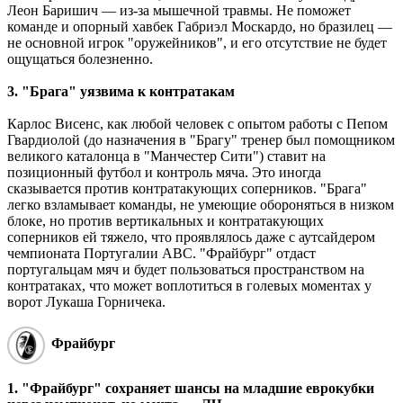
Леон Баришич ― из-за мышечной травмы. Не поможет
команде и опорный хавбек Габриэл Москардо, но бразилец ―
не основной игрок "оружейников", и его отсутствие не будет
ощущаться болезненно.
3. "Брага" уязвима к контратакам
Карлос Висенс, как любой человек с опытом работы с Пепом
Гвардиолой (до назначения в "Брагу" тренер был помощником
великого каталонца в "Манчестер Сити") ставит на
позиционный футбол и контроль мяча. Это иногда
сказывается против контратакующих соперников. "Брага"
легко взламывает команды, не умеющие обороняться в низком
блоке, но против вертикальных и контратакующих
соперников ей тяжело, что проявлялось даже с аутсайдером
чемпионата Португалии АВС. "Фрайбург" отдаст
португальцам мяч и будет пользоваться пространством на
контратаках, что может воплотиться в голевых моментах у
ворот Лукаша Горничека.
Фрайбург
1. "Фрайбург" сохраняет шансы на младшие еврокубки