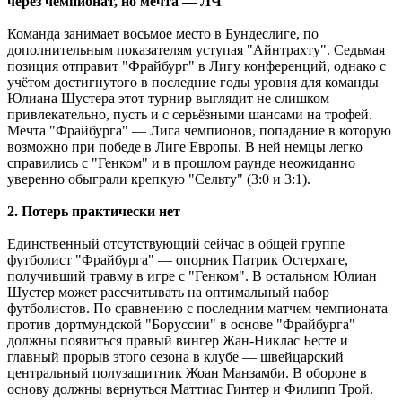
через чемпионат, но мечта ― ЛЧ
Команда занимает восьмое место в Бундеслиге, по
дополнительным показателям уступая "Айнтрахту". Седьмая
позиция отправит "Фрайбург" в Лигу конференций, однако с
учётом достигнутого в последние годы уровня для команды
Юлиана Шустера этот турнир выглядит не слишком
привлекательно, пусть и с серьёзными шансами на трофей.
Мечта "Фрайбурга" ― Лига чемпионов, попадание в которую
возможно при победе в Лиге Европы. В ней немцы легко
справились с "Генком" и в прошлом раунде неожиданно
уверенно обыграли крепкую "Сельту" (3:0 и 3:1).
2. Потерь практически нет
Единственный отсутствующий сейчас в общей группе
футболист "Фрайбурга" ― опорник Патрик Остерхаге,
получивший травму в игре с "Генком". В остальном Юлиан
Шустер может рассчитывать на оптимальный набор
футболистов. По сравнению с последним матчем чемпионата
против дортмундской "Боруссии" в основе "Фрайбурга"
должны появиться правый вингер Жан-Никлас Бесте и
главный прорыв этого сезона в клубе ― швейцарский
центральный полузащитник Жоан Манзамби. В обороне в
основу должны вернуться Маттиас Гинтер и Филипп Трой.