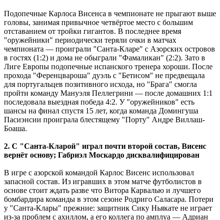
Подопечные Карлоса Висенса в чемпионате не прыгают выше
головы, занимая привычное четвёртое место с большим
отставанием от тройки гигантов. В последнее время
"оружейники" периодически теряли очки в матчах
чемпионата ― проиграли "Санта-Кларе" с Азорских островов
в гостях (1:2) и дома не обыграли "Фамаликан" (2:2). Зато в
Лиге Европы подопечные испанского тренера хороши. После
прохода "Ференцвароша" дуэль с "Бетисом" не предвещала
для португальцев позитивного исхода, но "Брага" смогла
пройти команду Мануэля Пеллегрини ― после домашних 1:1
последовала выездная победа 4:2. У "оружейников" есть
шансы на финал спустя 15 лет, когда команда Домингуша
Пасиэнсии проиграла блестящему "Порту" Андре Виллаш-
Боаша.
2. С "Санта-Кларой" играл почти второй состав, Висенс
вернёт основу; Габриэл Москардо дисквалифицирован
В игре с азорской командой Карлос Висенс использовал
запасной состав. Из игравших в этом матче футболистов в
основе стоит ждать разве что Витора Карвалью и лучшего
бомбардира команды в этом сезоне Родриго Саласара. Потери
у "Санта-Клары" прежние: защитник Сику Ньякате не играет
из-за проблем с ахиллом, а его коллега по амплуа ― Адриан