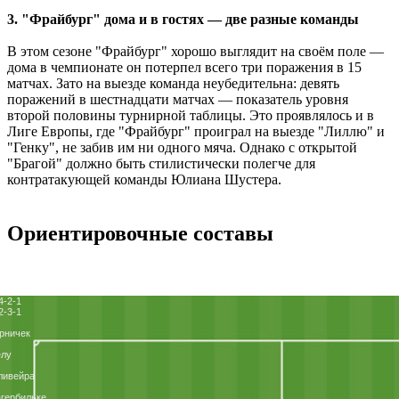
3. "Фрайбург" дома и в гостях ― две разные команды
В этом сезоне "Фрайбург" хорошо выглядит на своём поле ―
дома в чемпионате он потерпел всего три поражения в 15
матчах. Зато на выезде команда неубедительна: девять
поражений в шестнадцати матчах ― показатель уровня
второй половины турнирной таблицы. Это проявлялось и в
Лиге Европы, где "Фрайбург" проиграл на выезде "Лиллю" и
"Генку", не забив им ни одного мяча. Однако с открытой
"Брагой" должно быть стилистически полегче для
контратакующей команды Юлиана Шустера.
Ориентировочные составы
4-2-1
2-3-1
рничек
елу
ливейра
гербильке