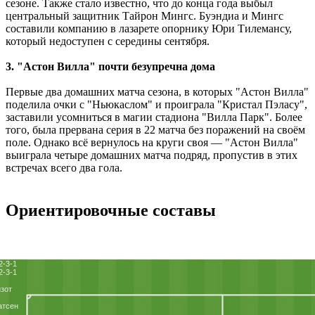
сезоне. Также стало известно, что до конца года выбыл
центральный защитник Тайрон Мингс. Буэндиа и Мингс
составили компанию в лазарете опорнику Юри Тилемансу,
который недоступен с середины сентября.
3. "Астон Вилла" почти безупречна дома
Первые два домашних матча сезона, в которых "Астон Вилла"
поделила очки с "Ньюкаслом" и проиграла "Кристал Пэласу",
заставили усомниться в магии стадиона "Вилла Парк". Более
того, была прервана серия в 22 матча без поражений на своём
поле. Однако всё вернулось на круги своя — "Астон Вилла"
выиграла четыре домашних матча подряд, пропустив в этих
встречах всего два гола.
Ориентировочные составы
2-3-1
2-3-1
зот
атсен