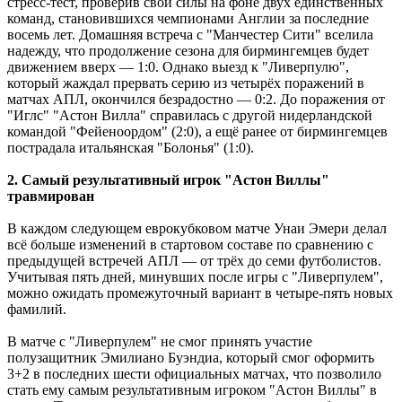
стресс-тест, проверив свои силы на фоне двух единственных
команд, становившихся чемпионами Англии за последние
восемь лет. Домашняя встреча с "Манчестер Сити" вселила
надежду, что продолжение сезона для бирмингемцев будет
движением вверх — 1:0. Однако выезд к "Ливерпулю",
который жаждал прервать серию из четырёх поражений в
матчах АПЛ, окончился безрадостно — 0:2. До поражения от
"Иглс" "Астон Вилла" справилась с другой нидерландской
командой "Фейеноордом" (2:0), а ещё ранее от бирмингемцев
пострадала итальянская "Болонья" (1:0).
2. Самый результативный игрок "Астон Виллы"
травмирован
В каждом следующем еврокубковом матче Унаи Эмери делал
всё больше изменений в стартовом составе по сравнению с
предыдущей встречей АПЛ — от трёх до семи футболистов.
Учитывая пять дней, минувших после игры с "Ливерпулем",
можно ожидать промежуточный вариант в четыре-пять новых
фамилий.
В матче с "Ливерпулем" не смог принять участие
полузащитник Эмилиано Буэндиа, который смог оформить
3+2 в последних шести официальных матчах, что позволило
стать ему самым результативным игроком "Астон Виллы" в