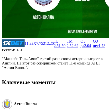
ТБ
ТМ
ОЗ
ОЗ
1
1.22
X
7.75
2
12.20
2.5
1.50
2.5
2.62
да
2.04
нет
1.78
Реклама 18+
"Маккаби Тель-Авив" третий раз в своей истории сыграет в
Англии. На этот раз соперником станет 11-я команда АПЛ
"Астон Вилла".
Ключевые моменты
Астон Вилла