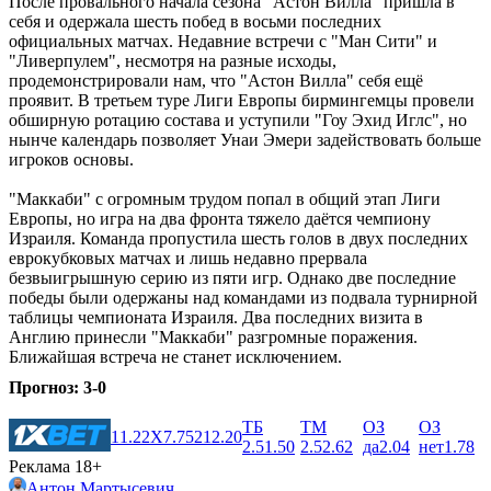
После провального начала сезона "Астон Вилла" пришла в
себя и одержала шесть побед в восьми последних
официальных матчах. Недавние встречи с "Ман Сити" и
"Ливерпулем", несмотря на разные исходы,
продемонстрировали нам, что "Астон Вилла" себя ещё
проявит. В третьем туре Лиги Европы бирмингемцы провели
обширную ротацию состава и уступили "Гоу Эхид Иглс", но
нынче календарь позволяет Унаи Эмери задействовать больше
игроков основы.
"Маккаби" с огромным трудом попал в общий этап Лиги
Европы, но игра на два фронта тяжело даётся чемпиону
Израиля. Команда пропустила шесть голов в двух последних
еврокубковых матчах и лишь недавно прервала
безвыигрышную серию из пяти игр. Однако две последние
победы были одержаны над командами из подвала турнирной
таблицы чемпионата Израиля. Два последних визита в
Англию принесли "Маккаби" разгромные поражения.
Ближайшая встреча не станет исключением.
Прогноз: 3-0
ТБ
ТМ
ОЗ
ОЗ
1
1.22
X
7.75
2
12.20
2.5
1.50
2.5
2.62
да
2.04
нет
1.78
Реклама 18+
Антон Мартысевич