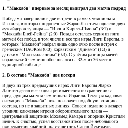
1. "Маккаби" впервые за месяц выиграл два матча подряд
Победами завершились две встречи в рамках чемпионата
Израиля, в которых подопечные Жарко Лазетича одолели двух
аутсайдеров турнира — "Ирони Кирьят-Шмона" (3:1) и
"Маккаби Бней-Рейна" (2:0). Позади осталась серия из пяти
матчей без побед, в том числе и все три игры Лиги Европы, в
которых "Маккаби" набрал лишь одно очко после встреч с
греческим ПАОКом (0:0), хорватским "Динамо" (1:3) и
датским "Милтъюлланном" (0:3). С учётом разницы мячей
израильский чемпион обосновался на 32-м из 36 мест в
турнирной таблице.
2. В составе "Маккаби" две потери
В двух из трёх предыдущих играх Лиги Европы Жарко
Лазетич делал всего два-три изменения по сравнению с
предыдущим матчем чемпионата Израиля. Текущая кадровая
ситуация в "Маккаби" пока позволяет подобную ротацию
состава, но не в защитных линиях. Совсем недавно в лазарет
угодили ключевые игроки оборонительного плана —
центральный защитник Мохамед Камара и опорник Кристиян
Белич. К счастью, успел восстановиться после небольшого
повреждения крайний полузащитник Сагив Йехезкель.