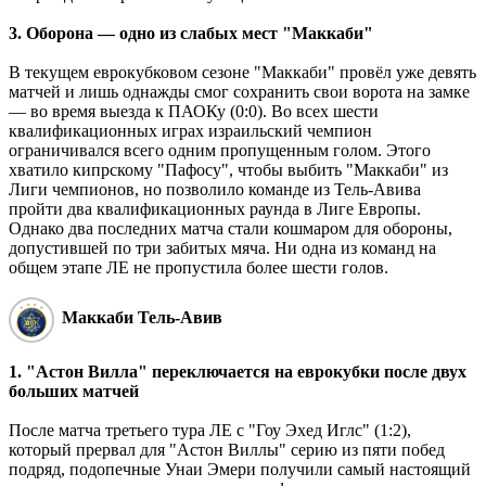
3. Оборона — одно из слабых мест "Маккаби"
В текущем еврокубковом сезоне "Маккаби" провёл уже девять
матчей и лишь однажды смог сохранить свои ворота на замке
— во время выезда к ПАОКу (0:0). Во всех шести
квалификационных играх израильский чемпион
ограничивался всего одним пропущенным голом. Этого
хватило кипрскому "Пафосу", чтобы выбить "Маккаби" из
Лиги чемпионов, но позволило команде из Тель-Авива
пройти два квалификационных раунда в Лиге Европы.
Однако два последних матча стали кошмаром для обороны,
допустившей по три забитых мяча. Ни одна из команд на
общем этапе ЛЕ не пропустила более шести голов.
Маккаби Тель-Авив
1. "Астон Вилла" переключается на еврокубки после двух
больших матчей
После матча третьего тура ЛЕ с "Гоу Эхед Иглс" (1:2),
который прервал для "Астон Виллы" серию из пяти побед
подряд, подопечные Унаи Эмери получили самый настоящий