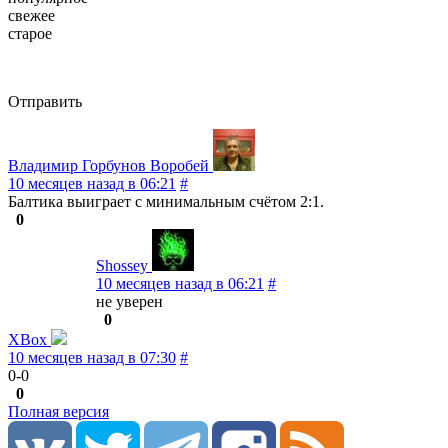
свежее
старое
Отправить
Владимир Горбунов Воробей
10 месяцев назад в 06:21
#
Балтика выиграет с минимальным счётом 2:1.
0
Shossey
10 месяцев назад в 06:21
#
не уверен
0
XBox
10 месяцев назад в 07:30
#
0-0
0
Полная версия