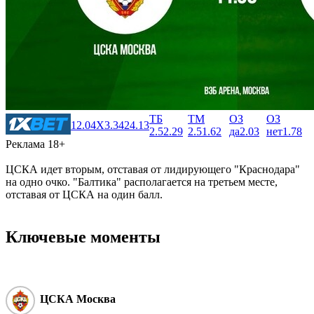
ТБ
ТМ
ОЗ
ОЗ
1
2.04
X
3.34
2
4.13
2.5
2.29
2.5
1.62
да
2.03
нет
1.78
Реклама 18+
ЦСКА идет вторым, отставая от лидирующего "Краснодара"
на одно очко. "Балтика" располагается на третьем месте,
отставая от ЦСКА на один балл.
Ключевые моменты
ЦСКА Москва