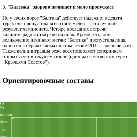
3. "Балтика" здорово начинает и мало пропускает
Но у своих ворот "Балтика" действует надежно: в девяти
турах она пропустила всего пять мячей ― это лучший
результат чемпионата. Четыре последних встречи
калининградцы отыграли на ноль. Кроме того, они
великолепно начинают матчи: "Балтика" пропустила лишь
один гол в первых таймах в этом сезоне РПЛ ― меньше всех.
Также калининградцы реже всех позволяют соперникам
открыть счет в текущем сезоне (один раз в четвертом туре с
"Крыльями Советов").
Ориентировочные составы
3-3
4-2
кинфеев
ойзес
тор
ивеев