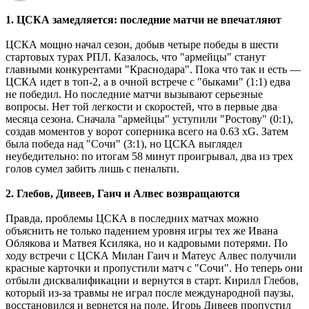
1. ЦСКА замедляется: последние матчи не впечатляют
ЦСКА мощно начал сезон, добыв четыре победы в шести
стартовых турах РПЛ. Казалось, что "армейцы" станут
главными конкурентами "Краснодара". Пока что так и есть ―
ЦСКА идет в топ-2, а в очной встрече с "быками" (1:1) едва
не победил. Но последние матчи вызывают серьезные
вопросы. Нет той легкости и скоростей, что в первые два
месяца сезона. Сначала "армейцы" уступили "Ростову" (0:1),
создав моментов у ворот соперника всего на 0.63 xG. Затем
была победа над "Сочи" (3:1), но ЦСКА выглядел
неубедительно: по итогам 58 минут проигрывал, два из трех
голов сумел забить лишь с пенальти.
2. Глебов, Дивеев, Гаич и Алвес возвращаются
Правда, проблемы ЦСКА в последних матчах можно
объяснить не только падением уровня игры тех же Ивана
Облякова и Матвея Ксиляка, но и кадровыми потерями. По
ходу встречи с ЦСКА Милан Гаич и Матеус Алвес получили
красные карточки и пропустили матч с "Сочи". Но теперь они
отбыли дисквалификации и вернутся в старт. Кирилл Глебов,
который из-за травмы не играл после международной паузы,
восстановился и вернется на поле. Игорь Дивеев пропустил