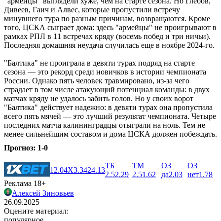
"армейцы" выглядели хуже, чем на старте сезона. Но Глебов,
Дивеев, Гаич и Алвес, которые пропустили встречу
минувшего тура по разным причинам, возвращаются. Кроме
того, ЦСКА сыграет дома: здесь "армейцы" не проигрывают в
рамках РПЛ в 11 встречах кряду (восемь побед и три ничьи).
Последняя домашняя неудача случилась еще в ноябре 2024-го.
"Балтика" не проиграла в девяти турах подряд на старте
сезона ― это рекорд среди новичков в истории чемпионата
России. Однако пять человек травмировано, из-за чего
страдает в том числе атакующий потенциал команды: в двух
матчах кряду не удалось забить голов. Но у своих ворот
"Балтика" действует надежно: в девяти турах она пропустила
всего пять мячей ― это лучший результат чемпионата. Четыре
последних матча калининградцы отыграли на ноль. Тем не
менее сильнейшим составом и дома ЦСКА должен побеждать.
Прогноз: 1-0
ТБ
ТМ
ОЗ
ОЗ
1
2.04
X
3.34
2
4.13
2.5
2.29
2.5
1.62
да
2.03
нет
1.78
Реклама 18+
Алексей Зиновьев
26.09.2025
Оцените материал:
популярное