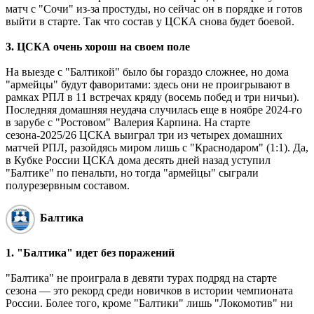
матч с "Сочи" из-за простуды, но сейчас он в порядке и готов
выйти в старте. Так что состав у ЦСКА снова будет боевой.
3. ЦСКА очень хорош на своем поле
На выезде с "Балтикой" было бы гораздо сложнее, но дома
"армейцы" будут фаворитами: здесь они не проигрывают в
рамках РПЛ в 11 встречах кряду (восемь побед и три ничьи).
Последняя домашняя неудача случилась еще в ноябре 2024-го
в зарубе с "Ростовом" Валерия Карпина. На старте
сезона-2025/26 ЦСКА выиграл три из четырех домашних
матчей РПЛ, разойдясь миром лишь с "Краснодаром" (1:1). Да,
в Кубке России ЦСКА дома десять дней назад уступил
"Балтике" по пенальти, но тогда "армейцы" сыграли
полурезервным составом.
Балтика
1. "Балтика" идет без поражений
"Балтика" не проиграла в девяти турах подряд на старте
сезона ― это рекорд среди новичков в истории чемпионата
России. Более того, кроме "Балтики" лишь "Локомотив" ни