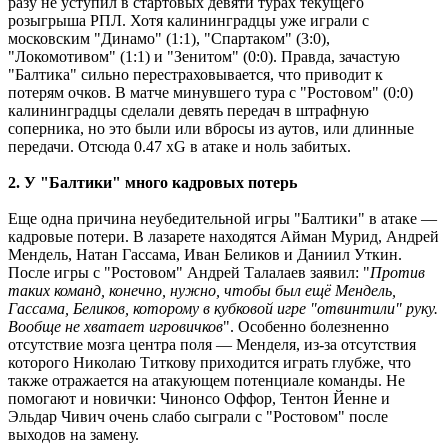
разу не уступил в стартовых девяти турах текущего
розыгрыша РПЛ. Хотя калининградцы уже играли с
московским "Динамо" (1:1), "Спартаком" (3:0),
"Локомотивом" (1:1) и "Зенитом" (0:0). Правда, зачастую
"Балтика" сильно перестраховывается, что приводит к
потерям очков. В матче минувшего тура с "Ростовом" (0:0)
калининградцы сделали девять передач в штрафную
соперника, но это были или вбросы из аутов, или длинные
передачи. Отсюда 0.47 xG в атаке и ноль забитых.
2. У "Балтики" много кадровых потерь
Еще одна причина неубедительной игры "Балтики" в атаке ―
кадровые потери. В лазарете находятся Айман Мурид, Андрей
Мендель, Натан Гассама, Иван Беликов и Даниил Уткин.
После игры с "Ростовом" Андрей Талалаев заявил: "
Против
таких команд, конечно, нужно, чтобы был ещё Мендель,
Гассама, Беликов, которому в кубковой игре "отвинтили" руку.
Вообще не хватает игровичков
". Особенно болезненно
отсутствие мозга центра поля ― Менделя, из-за отсутствия
которого Николаю Титкову приходится играть глубже, что
также отражается на атакующем потенциале команды. Не
помогают и новички: Чинонсо Оффор, Тентон Йенне и
Эльдар Чивич очень слабо сыграли с "Ростовом" после
выходов на замену.