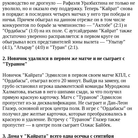
руководство не дрогнуло ― Рафаэля Уразбахтина не только не
уволило, но и оказало ему поддержку. Теперь "Кайрат" снова
в порядке: в последних четырех матчах у него три победы и
ничья. Причем обыграл на данном отрезке он в том числе
конкурентов по борьбе за чемпионство ― "Актобе" (2:1) и
"Ордабасы" (1:0) на их поле. С аутсайдерами "Кайрат" также
достаточно уверенно расправляется: в первом круге он
обыгрывал всех представителей зоны вылета ― "Улытау"
(4:1), "Атырау" (4:0) и "Туран" (2:1).
2. Новичок удалился в первом же матче и не сыграет с
"Тураном"
Новичок "Кайрата" Эдмилсон в первом своем матче КПЛ, с
"Ордабасы", отыграл всего 20 минут. Выйдя на замену, он
грубо остановил игрока шымкентской команды Муроджона
Халматова, въехав в него шипами сзади, за что получил
прямую красную карточку. Матч с "Тураном" Эдмилсон
пропустит из-за дисквалификации. Не сыграет и Дан-Леон
Глазер, основной игрок центра поля. В игре с "Ордабасы" он
получил две желтые карточки, которые преобразовались в
красную и удаление. Встречу с "Тураном" Глазер также
пропустит ― в центре поля сыграет Олжас Байбек.
3. Дома у "Кайрата" всего одна осечка с сентября