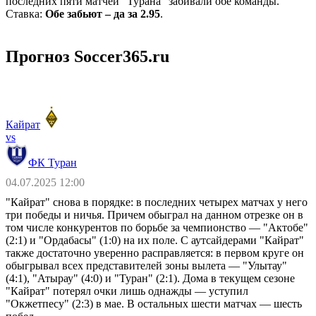
последних пяти матчей "Турана" забивали обе команды.
Ставка:
Обе забьют – да за 2.95
.
Прогноз Soccer365.ru
Кайрат
vs
ФК Туран
04.07.2025 12:00
"Кайрат" снова в порядке: в последних четырех матчах у него
три победы и ничья. Причем обыграл на данном отрезке он в
том числе конкурентов по борьбе за чемпионство ― "Актобе"
(2:1) и "Ордабасы" (1:0) на их поле. С аутсайдерами "Кайрат"
также достаточно уверенно расправляется: в первом круге он
обыгрывал всех представителей зоны вылета ― "Улытау"
(4:1), "Атырау" (4:0) и "Туран" (2:1). Дома в текущем сезоне
"Кайрат" потерял очки лишь однажды ― уступил
"Окжетпесу" (2:3) в мае. В остальных шести матчах ― шесть