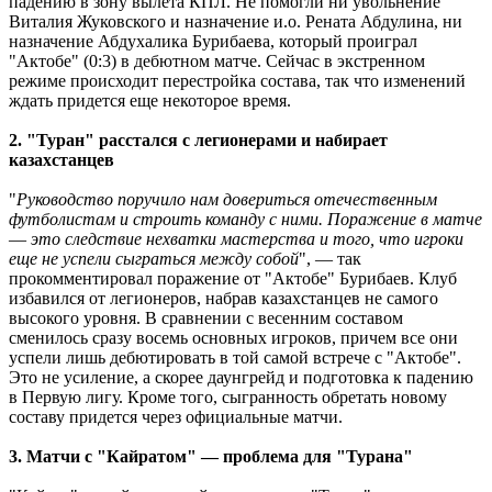
падению в зону вылета КПЛ. Не помогли ни увольнение
Виталия Жуковского и назначение и.о. Рената Абдулина, ни
назначение Абдухалика Бурибаева, который проиграл
"Актобе" (0:3) в дебютном матче. Сейчас в экстренном
режиме происходит перестройка состава, так что изменений
ждать придется еще некоторое время.
2. "Туран" расстался с легионерами и набирает
казахстанцев
"
Руководство поручило нам довериться отечественным
футболистам и строить команду с ними. Поражение в матче
― это следствие нехватки мастерства и того, что игроки
еще не успели сыграться между собой
", ― так
прокомментировал поражение от "Актобе" Бурибаев. Клуб
избавился от легионеров, набрав казахстанцев не самого
высокого уровня. В сравнении с весенним составом
сменилось сразу восемь основных игроков, причем все они
успели лишь дебютировать в той самой встрече с "Актобе".
Это не усиление, а скорее даунгрейд и подготовка к падению
в Первую лигу. Кроме того, сыгранность обретать новому
составу придется через официальные матчи.
3. Матчи с "Кайратом" ― проблема для "Турана"