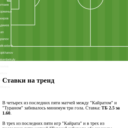
атпаев
оржиньо
киров
аджиев
san
apanov
likaidar
ipkhanov
isenbekuly
залов
irkov
Ставки на тренд
kirov
lfikarov
В четырех из последних пяти матчей между "Кайратом" и
"Тураном" забивалось минимум три гола. Ставка:
ТБ 2.5 за
1.60
.
В трех из последних пяти игр "Кайрата" и в трех из