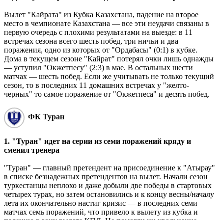
Вылет "Кайрата" из Кубка Казахстана, падение на второе
место в чемпионате Казахстана ― все эти неудачи связаны в
первую очередь с плохими результатами на выезде: в 11
встречах сезона всего шесть побед, три ничьи и два
поражения, одно из которых от "Ордабасы" (0:1) в кубке.
Дома в текущем сезоне "Кайрат" потерял очки лишь однажды
― уступил "Окжетпесу" (2:3) в мае. В остальных шести
матчах ― шесть побед. Если же учитывать не только текущий
сезон, то в последних 11 домашних встречах у "желто-
черных" то самое поражение от "Окжетпеса" и десять побед.
ФК Туран
1. "Туран" идет на серии из семи поражений кряду и
сменил тренера
"Туран" ― главный претендент на присоединение к "Атырау"
в списке безнадежных претендентов на вылет. Начали сезон
туркестанцы неплохо и даже добыли две победы в стартовых
четырех турах, но затем остановились и к концу весны/началу
лета их окончательно настиг кризис ― в последних семи
матчах семь поражений, что привело к вылету из кубка и