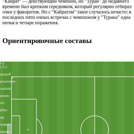
"Кайрат" ― действующий чемпион, но "Туран" до недавнего
времени был крепким середняком, который регулярно отбирал
очки у фаворитов. Но с "Кайратом" такое случалось нечасто: в
последних пяти очных встречах с чемпионом у "Турана" одна
ничья и четыре поражения.
Ориентировочные составы
4-3
2-3-1
руцкий
артынович
sabulat
орокин
ата
йбек
рад
anojev
ромыко