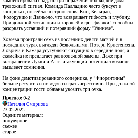
компенсировала спад, но три поражения подряд вне дома —
тревожный сигнал. Команда Палладино часто буксует в
концовках, но сейчас в строю снова Кин, Бельтран,
Фолоруншо и Дзаньоло, что возвращает гибкость и глубину.
При должной мотивации и хорошей игре "фиалки" способны
разорвать уставший и потерявший форму "Удинезе".
Хозяева проиграли семь из последних девяти матчей и в
последних турах выглядят безвольными. Потери Кристенсена,
Ловрича и Камара усугубляют ситуацию в середине поля, а
скамейка не предлагает равнозначной замены. Даже при
возвращении Лукки и Атты атакующий потенциал команды
вызывает сомнения.
На фоне демотивированного соперника, у "Фиорентины"
больше ресурсов и поводов сыграть агрессивно. При должной
концентрации гости обязаны увозить три очка.
Прогноз: 0-2
Наталия Смирнова
23.05.2025
Оцените материал:
популярное
свежее
старое