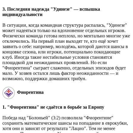
3. Последняя надежда "Удинезе" — вспышка
индивидуальности
В ситуации, когда командная структура распалась, "Удинезе"
может надеяться только на вдохновение отдельных игроков.
Физически команда готова неплохо, но ментально многие уже
отключились. На первый план выходят те, кто ещё хочет
заявить о себе: например, молодёжь, которой даются шансы в
концовке сезона, или игроки, потенциально покидающие
клуб. Иногда такие нестабильные условия становятся
площадкой для неожиданных проявлений. Но если
"Фиорентина" сыграет слаженно, отдельных эпизодов будет
мало. У хозяев остался лишь фактор неожиданности — и
возможно, поддержки домашних трибун.
Фиорентина
1. "Фиорентина" не сдаётся в борьбе за Европу
Победа над "Болоньей" (3:2) позволила "Фиорентине"
сохранить математические шансы на попадание в еврокубки,
хотя они и зависят от результата "Лацио". Тем не менее