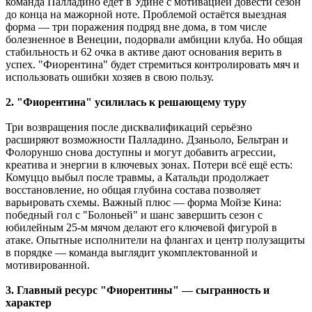
команда Палладино едет в Удине с мотивацией довести сезон
до конца на мажорной ноте. Проблемой остаётся выездная
форма — три поражения подряд вне дома, в том числе
болезненное в Венеции, подорвали амбиции клуба. Но общая
стабильность и 62 очка в активе дают основания верить в
успех. "Фиорентина" будет стремиться контролировать мяч и
использовать ошибки хозяев в свою пользу.
2. "Фиорентина" усилилась к решающему туру
Три возвращения после дисквалификаций серьёзно
расширяют возможности Палладино. Дзаньоло, Бельтран и
Фолоруншо снова доступны и могут добавить агрессии,
креатива и энергии в ключевых зонах. Потери всё ещё есть:
Комуццо выбыл после травмы, а Катальди продолжает
восстановление, но общая глубина состава позволяет
варьировать схемы. Важный плюс — форма Мойзе Кина:
победный гол с "Болоньей" и шанс завершить сезон с
юбилейным 25-м мячом делают его ключевой фигурой в
атаке. Опытные исполнители на флангах и центр полузащиты
в порядке — команда выглядит укомплектованной и
мотивированной.
3. Главный ресурс "Фиорентины" — сыгранность и
характер