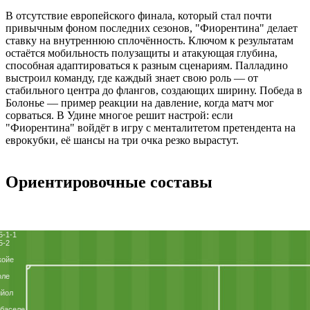
В отсутствие европейского финала, который стал почти
привычным фоном последних сезонов, "Фиорентина" делает
ставку на внутреннюю сплочённость. Ключом к результатам
остаётся мобильность полузащиты и атакующая глубина,
способная адаптироваться к разным сценариям. Палладино
выстроил команду, где каждый знает свою роль — от
стабильного центра до флангов, создающих ширину. Победа в
Болонье — пример реакции на давление, когда матч мог
сорваться. В Удине многое решит настрой: если
"Фиорентина" войдёт в игру с менталитетом претендента на
еврокубки, её шансы на три очка резко вырастут.
Ориентировочные составы
5-1-1
5-2
койе
оле
ийол
баселе