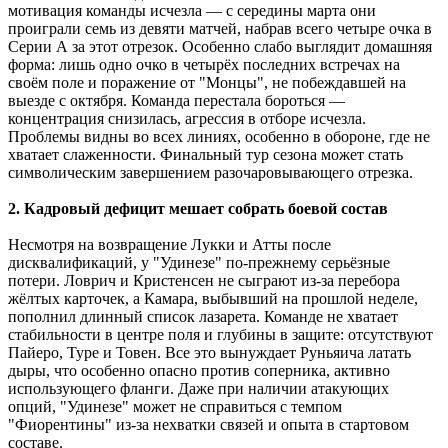
мотивация команды исчезла — с середины марта они
проиграли семь из девяти матчей, набрав всего четыре очка в
Серии А за этот отрезок. Особенно слабо выглядит домашняя
форма: лишь одно очко в четырёх последних встречах на
своём поле и поражение от "Монцы", не побеждавшей на
выезде с октября. Команда перестала бороться —
концентрация снизилась, агрессия в отборе исчезла.
Проблемы видны во всех линиях, особенно в обороне, где не
хватает слаженности. Финальный тур сезона может стать
символическим завершением разочаровывающего отрезка.
2. Кадровый дефицит мешает собрать боевой состав
Несмотря на возвращение Лукки и Атты после
дисквалификаций, у "Удинезе" по-прежнему серьёзные
потери. Ловрич и Кристенсен не сыграют из-за перебора
жёлтых карточек, а Камара, выбывший на прошлой неделе,
пополнил длинный список лазарета. Команде не хватает
стабильности в центре поля и глубины в защите: отсутствуют
Пайеро, Туре и Товен. Все это вынуждает Руньяича латать
дыры, что особенно опасно против соперника, активно
использующего фланги. Даже при наличии атакующих
опций, "Удинезе" может не справиться с темпом
"Фиорентины" из-за нехватки связей и опыта в стартовом
составе.