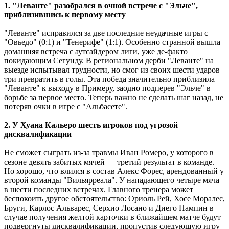
1. "Леванте" разобрался в очной встрече с "Эльче",
приблизившись к первому месту
"Леванте" исправился за две последние неудачные игры с
"Овьедо" (0:1) и "Тенерифе" (1:1). Особенно странной вышла
домашняя встреча с аутсайдером лиги, уже де-факто
покидающим Сегунду. В региональном дерби "Леванте" на
выезде испытывал трудности, но смог из своих шести ударов
три превратить в голы. Эта победа значительно приблизила
"Леванте" к выходу в Примеру, заодно подперев "Эльче" в
борьбе за первое место. Теперь важно не сделать шаг назад, не
потеряв очки в игре с "Альбасете".
2. У Хуана Кальеро шесть игроков под угрозой
дисквалификации
Не сможет сыграть из-за травмы Иван Ромеро, у которого в
сезоне девять забитых мячей ― третий результат в команде.
Но хорошо, что влился в состав Алекс Форес, арендованный у
второй команды "Вильярреала". У нападающего четыре мяча
в шести последних встречах. Главного тренера может
беспокоить другое обстоятельство: Ориоль Рей, Хосе Моралес,
Бруги, Карлос Альварес, Серхио Лосано и Диего Пампин в
случае получения желтой карточки в ближайшем матче будут
подвергнуты дисквалификации, пропустив следующую игру