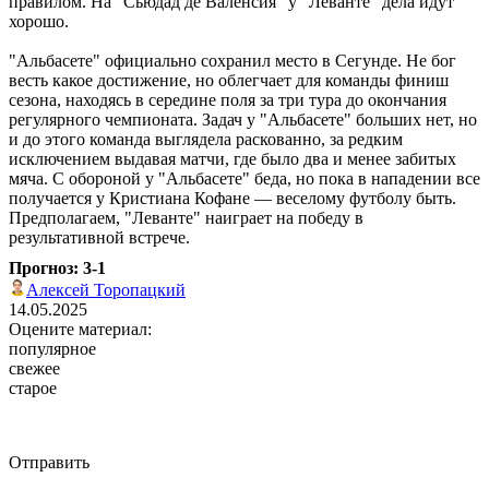
правилом. На "Сьюдад де Валенсия" у "Леванте" дела идут
хорошо.
"Альбасете" официально сохранил место в Сегунде. Не бог
весть какое достижение, но облегчает для команды финиш
сезона, находясь в середине поля за три тура до окончания
регулярного чемпионата. Задач у "Альбасете" больших нет, но
и до этого команда выглядела раскованно, за редким
исключением выдавая матчи, где было два и менее забитых
мяча. С обороной у "Альбасете" беда, но пока в нападении все
получается у Кристиана Кофане ― веселому футболу быть.
Предполагаем, "Леванте" наиграет на победу в
результативной встрече.
Прогноз: 3-1
Алексей Торопацкий
14.05.2025
Оцените материал:
популярное
свежее
старое
Отправить