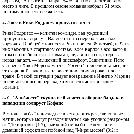
образом, "Альбасете" набрал 54 очка и пока делит девятое
место в лиге. В прошлом сезоне команда набрала 51 очко,
поэтому прогресс все же есть.
2. Ласо и Рики Родригес пропустят матч
Рики Родригес ― капитан команды, вынужденный
пропустить встречу в Валенсии из-за перебора желтых
карточек. В общей сложности Рики провел 36 матчей, в 32 из
них выходив в стартовом составе. Хосе Карлос Ласо часто в
этом сезоне боролся с травмами, недавно его подстерегла
новая напасть ― мышечный дискомфорт. Защитники Пепе
Санчес и Хави Морено матч с "Уэской" провели в запасе, но
это хороший знак в плане восстановления игроков после
травм. В такой ситуации радует возвращение Инигио Марина
после месячного перерыва, хотя он считается игроком
ротации.
3. С "Альбасете" скучно не бывает: в обороне бардак, в
нападении солирует Кофане
В стиле "альбы" в последнее время дарить результативные
матчи, которые могут разворачиваться как угодно: разгромом
от "Депортиво" (1:5), выездной ничьей с "Эльче" или
домашней эффектной победой над "Мирандесом" (3:2) в