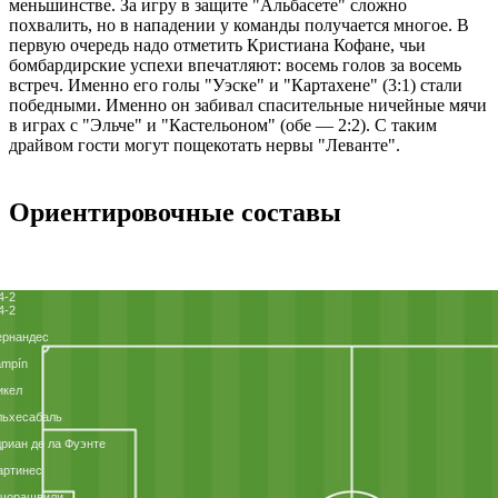
меньшинстве. За игру в защите "Альбасете" сложно
похвалить, но в нападении у команды получается многое. В
первую очередь надо отметить Кристиана Кофане, чьи
бомбардирские успехи впечатляют: восемь голов за восемь
встреч. Именно его голы "Уэске" и "Картахене" (3:1) стали
победными. Именно он забивал спасительные ничейные мячи
в играх с "Эльче" и "Кастельоном" (обе ― 2:2). С таким
драйвом гости могут пощекотать нервы "Леванте".
Ориентировочные составы
4-2
4-2
ернандес
ampín
икел
льхесабаль
риан де ла Фуэнте
артинес
очорашвили