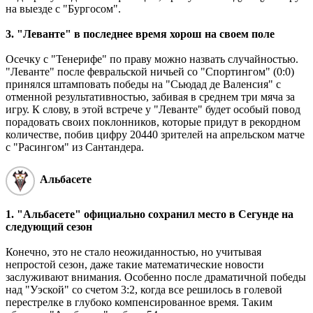
на выезде с "Бургосом".
3. "Леванте" в последнее время хорош на своем поле
Осечку с "Тенерифе" по праву можно назвать случайностью.
"Леванте" после февральской ничьей со "Спортингом" (0:0)
принялся штамповать победы на "Сьюдад де Валенсия" с
отменной результативностью, забивая в среднем три мяча за
игру. К слову, в этой встрече у "Леванте" будет особый повод
порадовать своих поклонников, которые придут в рекордном
количестве, побив цифру 20440 зрителей на апрельском матче
с "Расингом" из Сантандера.
Альбасете
1. "Альбасете" официально сохранил место в Сегунде на
следующий сезон
Конечно, это не стало неожиданностью, но учитывая
непростой сезон, даже такие математические новости
заслуживают внимания. Особенно после драматичной победы
над "Уэской" со счетом 3:2, когда все решилось в голевой
перестрелке в глубоко компенсированное время. Таким