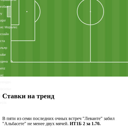
гобия
ey
ugui
уис Моралес
исоайн
ста
ильяр
uilar
едина
áenz
уис
елендес
орсильо
Ставки на тренд
офане
rcía
В пяти из семи последних очных встреч "Леванте" забил
"Альбасете" не менее двух мячей.
ИТ1Б 2 за 1.70.