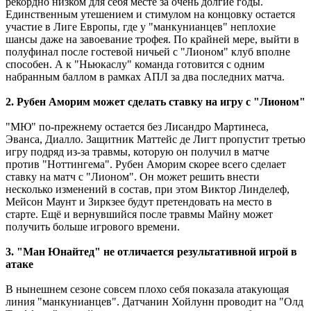
рекордно низком для себя месте за очень долгие годы.
Единственным утешением и стимулом на концовку остается
участие в Лиге Европы, где у "манкунианцев" неплохие
шансы даже на завоевание трофея. По крайней мере, выйти в
полуфинал после гостевой ничьей с "Лионом" клуб вполне
способен. А к "Ньюкаслу" команда готовится с одним
набранным баллом в рамках АПЛ за два последних матча.
2. Рубен Аморим может сделать ставку на игру с "Лионом"
"МЮ" по-прежнему остается без Лисандро Мартинеса,
Эванса, Диалло. Защитник Маттейс де Лигт пропустит третью
игру подряд из-за травмы, которую он получил в матче
против "Ноттингема". Рубен Аморим скорее всего сделает
ставку на матч с "Лионом". Он может решить внести
несколько изменений в состав, при этом Виктор Линделеф,
Мейсон Маунт и Зиркзее будут претендовать на место в
старте. Ещё и вернувшийся после травмы Майну может
получить больше игрового времени.
3. "Ман Юнайтед" не отличается результативной игрой в
атаке
В нынешнем сезоне совсем плохо себя показала атакующая
линия "манкунианцев". Датчанин Хойлунн проводит на "Олд