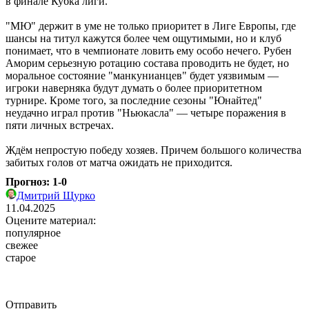
в финале Кубка лиги.
"МЮ" держит в уме не только приоритет в Лиге Европы, где
шансы на титул кажутся более чем ощутимыми, но и клуб
понимает, что в чемпионате ловить ему особо нечего. Рубен
Аморим серьезную ротацию состава проводить не будет, но
моральное состояние "манкунианцев" будет уязвимым —
игроки наверняка будут думать о более приоритетном
турнире. Кроме того, за последние сезоны "Юнайтед"
неудачно играл против "Ньюкасла" — четыре поражения в
пяти личных встречах.
Ждём непростую победу хозяев. Причем большого количества
забитых голов от матча ожидать не приходится.
Прогноз: 1-0
Дмитрий Щурко
11.04.2025
Оцените материал:
популярное
свежее
старое
Отправить