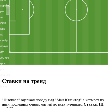
имарайнс
арнс
сак
ёрфи
нана
оро
агуайр
азрауи
лот
аземиро
арте
ргу
ернандеш
Ставки на тренд
рначо
ойлунн
"Ньюкасл" одержал победу над "Ман Юнайтед" в четырех из
пяти последних очных матчей во всех турнирах.
Ставка: П1