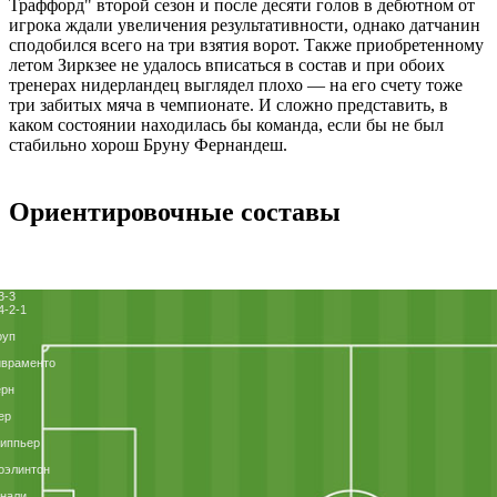
Траффорд" второй сезон и после десяти голов в дебютном от
игрока ждали увеличения результативности, однако датчанин
сподобился всего на три взятия ворот. Также приобретенному
летом Зиркзее не удалось вписаться в состав и при обоих
тренерах нидерландец выглядел плохо — на его счету тоже
три забитых мяча в чемпионате. И сложно представить, в
каком состоянии находилась бы команда, если бы не был
стабильно хорош Бруну Фернандеш.
Ориентировочные составы
3-3
4-2-1
оуп
ивраменто
ерн
ер
иппьер
оэлинтон
нали