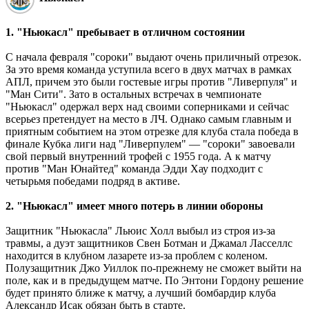
1. "Ньюкасл" пребывает в отличном состоянии
С начала февраля "сороки" выдают очень приличный отрезок.
За это время команда уступила всего в двух матчах в рамках
АПЛ, причем это были гостевые игры против "Ливерпуля" и
"Ман Сити". Зато в остальных встречах в чемпионате
"Ньюкасл" одержал верх над своими соперниками и сейчас
всерьез претендует на место в ЛЧ. Однако самым главным и
приятным событием на этом отрезке для клуба стала победа в
финале Кубка лиги над "Ливерпулем" — "сороки" завоевали
свой первый внутренний трофей с 1955 года. А к матчу
против "Ман Юнайтед" команда Эдди Хау подходит с
четырьмя победами подряд в активе.
2. "Ньюкасл" имеет много потерь в линии обороны
Защитник "Ньюкасла" Льюис Холл выбыл из строя из-за
травмы, а дуэт защитников Свен Ботман и Джамал Ласселлс
находится в клубном лазарете из-за проблем с коленом.
Полузащитник Джо Уиллок по-прежнему не сможет выйти на
поле, как и в предыдущем матче. По Энтони Гордону решение
будет принято ближе к матчу, а лучший бомбардир клуба
Александр Исак обязан быть в старте.