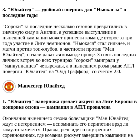
3. "Юнайтед" — удобный соперник для "Ньюкасла" в
последние годы
"Сороки" за последние несколько сезонов превратились в
значимую силу в Англии, а успешное выступление в
нынешней кампании может принести команде второе за три
года участие в Лиге чемпионов. "Ньюкасл" стал сильнее, и
матчи против топ-клубов, в частности против "Ман
Юнайтед", начали даваться команде проще. За пять последних
личных встреч во всех турнирах "сороки" выиграли у
"манкунианцев" четырежды, а в нынешнем розыгрыше АПЛ
повергли "Юнайтед" на "Олд Траффорд" со счетом 2:0.
Манчестер Юнайтед
1. "Юнайтед" наверняка сделает акцент на Лиге Европы в
концовке сезона — кампания в АПЛ провалена
Окончания нынешнего сезона болельщики "Ман Юнайтед"
ждут с нетерпением — вспоминать его перипетии вряд ли
кому-то захочется. Правда, речь идет о внутренних
соревнованиях, где команда рискует завершить кампании на