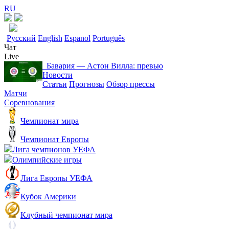
RU
Русский
English
Espanol
Português
Чат
Live
Бавария ― Астон Вилла: превью
Новости
Статьи
Прогнозы
Обзор прессы
Матчи
Соревнования
Чемпионат мира
Чемпионат Европы
Лига чемпионов УЕФА
Олимпийские игры
Лига Европы УЕФА
Кубок Америки
Клубный чемпионат мира