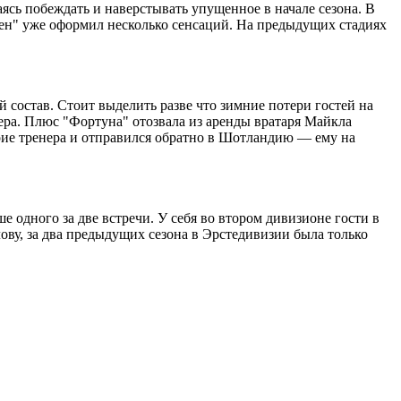
аясь побеждать и наверстывать упущенное в начале сезона. В
нген" уже оформил несколько сенсаций. На предыдущих стадиях
состав. Стоит выделить разве что зимние потери гостей на
ера. Плюс "Фортуна" отозвала из аренды вратаря Майкла
рие тренера и отправился обратно в Шотландию — ему на
е одного за две встречи. У себя во втором дивизионе гости в
лову, за два предыдущих сезона в Эрстедивизии была только