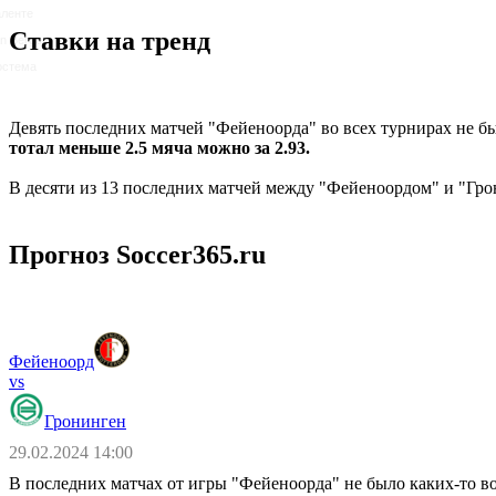
ленте
Ставки на тренд
n Bergen
остема
Девять последних матчей "Фейеноорда" во всех турнирах не б
тотал меньше 2.5 мяча можно за 2.93.
В десяти из 13 последних матчей между "Фейеноордом" и "Гро
Прогноз Soccer365.ru
Фейеноорд
vs
Гронинген
29.02.2024 14:00
В последних матчах от игры "Фейеноорда" не было каких-то во