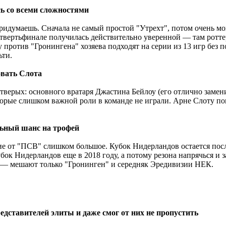
сь со всеми сложностями
 придумаешь. Сначала не самый простой "Утрехт", потом очень 
твертьфинале получилась действительно уверенной — там роттер
у против "Гронингена" хозяева подходят на серии из 13 игр без
ьти.
овать Слота
верых: основного вратаря Джастина Бейлоу (его отлично замен
оторые слишком важной роли в команде не играли. Арне Слоту п
льный шанс на трофей
ие от "ПСВ" слишком большое. Кубок Нидерландов остается пос
ок Нидерландов еще в 2018 году, а потому резона напрячься и за
сь — мешают только "Гронинген" и середняк Эредивизии НЕК.
едставителей элиты и даже смог от них не пропустить