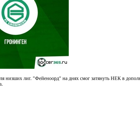
я низших лиг. "Фейеноорд" на днях смог затянуть НЕК в дополн
а.