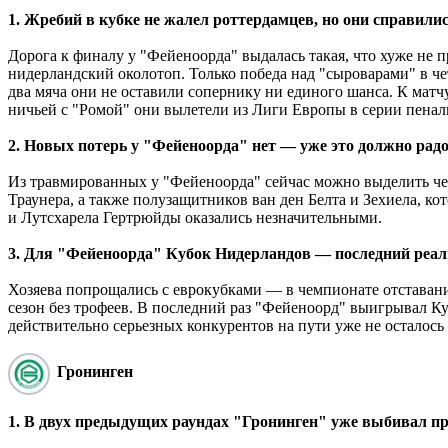
1. Жребий в кубке не жалел роттердамцев, но они справили
Дорога к финалу у "Фейеноорда" выдалась такая, что хуже не
нидерландский околотоп. Только победа над "сыроварами" в че
два мяча они не оставили сопернику ни единого шанса. К матч
ничьей с "Ромой" они вылетели из Лиги Европы в серии пенал
2. Новых потерь у "Фейеноорда" нет — уже это должно рад
Из травмированных у "Фейеноорда" сейчас можно выделить чет
Траунера, а также полузащитников ван ден Белта и Зехиела, к
и Лутсхарела Гертрюйды оказались незначительными.
3. Для "Фейеноорда" Кубок Нидерландов — последний реа
Хозяева попрощались с еврокубками — в чемпионате отставан
сезон без трофеев. В последний раз "Фейеноорд" выигрывал Куб
действительно серьезных конкурентов на пути уже не остало
Гронинген
1. В двух предыдущих раундах "Гронинген" уже выбивал пр