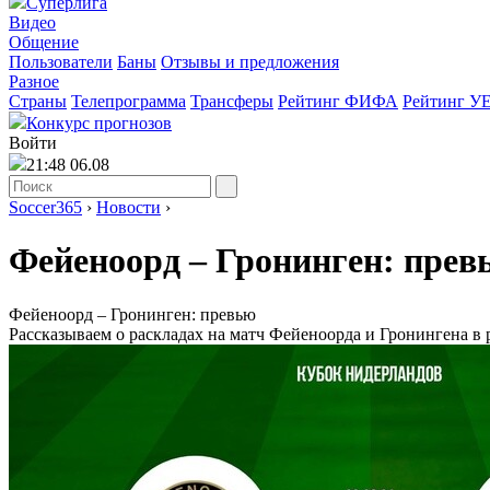
Суперлига
Видео
Общение
Пользователи
Баны
Отзывы и предложения
Разное
Страны
Телепрограмма
Трансферы
Рейтинг ФИФА
Рейтинг У
Конкурс прогнозов
Войти
21:48 06.08
Soccer365
›
Новости
›
Фейеноорд – Гронинген: прев
Фейеноорд – Гронинген: превью
Рассказываем о раскладах на матч Фейеноорда и Гронингена в