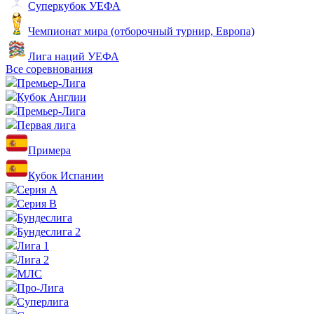
Суперкубок УЕФА
Чемпионат мира (отборочный турнир, Европа)
Лига наций УЕФА
Все соревнования
Премьер-Лига
Кубок Англии
Премьер-Лига
Первая лига
Примера
Кубок Испании
Серия А
Серия B
Бундеслига
Бундеслига 2
Лига 1
Лига 2
МЛС
Про-Лига
Суперлига