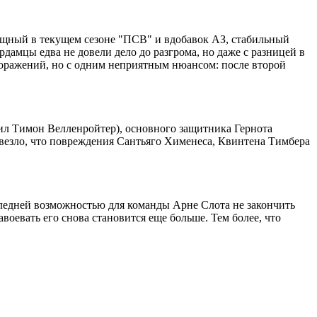
мощный в текущем сезоне "ПСВ" и вдобавок АЗ, стабильный
дамцы едва не довели дело до разгрома, но даже с разницей в
 поражений, но с одним неприятным нюансом: после второй
ил Тимон Велленройтер), основного защитника Гернота
овезло, что повреждения Сантьяго Хименеса, Квинтена Тимбера
ледней возможностью для команды Арне Слота не закончить
воевать его снова становится еще больше. Тем более, что