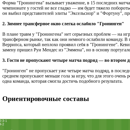
Форма "Гронингена" вызывает уважение, в 15 последних матчах
чемпионате у гостей не все гладко — им будет тяжело поборот
он выбил представителей элиты "Эксельсиор" и "Фортуну", при
2. Зимнее трансферное окно слегка ослабило "Гронинген"
В плане травм у "Гронингена" нет серьезных проблем — на иг
трансферном рынке, так как они немного ослабили команду. В
Веррипса, который неплохо проявил себя в "Гронингене". Кев
замену пришел Руи Мендес из "Эммена", но в основу португал
3. Гости не пропускают четыре матча подряд — во втором д
"Гронинген" не пропускает уже четыре матча подряд, в последн
среднем пропускают меньше гола за игру, что для этого очень 
одна команда, которая смогла достичь подобного результата.
Ориентировочные составы
2-3-1
4-2