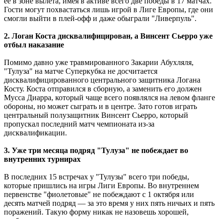
ее в зоне вылета, имея в активе всего две победы в 17 матчах.
Гости могут похвастаться лишь игрой в Лиге Европы, где они
смогли выйти в плей-офф и даже обыграли "Ливерпуль".
2. Логан Коста дисквалифицирован, а Винсент Сьерро уже
отбыл наказание
Помимо давно уже травмированного Закарии Абухляля,
"Тулуза" на матче Суперкубка не досчитается
дисквалифицированного центрального защитника Логана
Косту. Коста отправился в сборную, а заменить его должен
Мусса Диарра, который чаще всего появлялся на левом фланге
обороны, но может сыграть и в центре. Зато готов играть
центральный полузащитник Винсент Сьерро, который
пропускал последний матч чемпионата из-за
дисквалификации.
3. Уже три месяца подряд "Тулуза" не побеждает во
внутренних турнирах
В последних 15 встречах у "Тулузы" всего три победы,
которые пришлись на игры Лиги Европы. Во внутреннем
первенстве "фиолетовые" не побеждают с 1 октября или
десять матчей подряд — за это время у них пять ничьих и пять
поражений. Такую форму никак не назовешь хорошей,