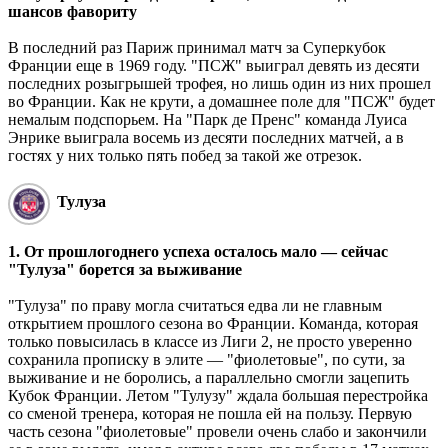
шансов фавориту
В последний раз Париж принимал матч за Суперкубок
Франции еще в 1969 году. "ПСЖ" выиграл девять из десяти
последних розыгрышей трофея, но лишь один из них прошел
во Франции. Как не крути, а домашнее поле для "ПСЖ" будет
немалым подспорьем. На "Парк де Пренс" команда Луиса
Энрике выиграла восемь из десяти последних матчей, а в
гостях у них только пять побед за такой же отрезок.
Тулуза
1. От прошлогоднего успеха осталось мало — сейчас
"Тулуза" борется за выживание
"Тулуза" по праву могла считаться едва ли не главным
открытием прошлого сезона во Франции. Команда, которая
только повысилась в классе из Лиги 2, не просто уверенно
сохранила прописку в элите — "фиолетовые", по сути, за
выживание и не боролись, а параллельно смогли зацепить
Кубок Франции. Летом "Тулузу" ждала большая перестройка
со сменой тренера, которая не пошла ей на пользу. Первую
часть сезона "фиолетовые" провели очень слабо и закончили