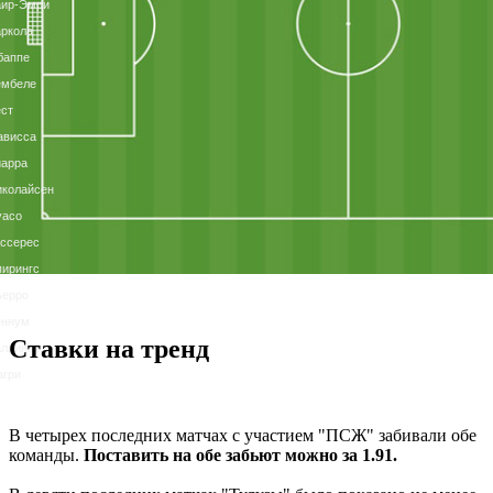
аир-Эмри
ркола
баппе
ембеле
ст
ависса
иарра
иколайсен
уасо
ссерес
ирингс
ьерро
ённум
Ставки на тренд
ллинга
агри
В четырех последних матчах с участием "ПСЖ" забивали обе
команды.
Поставить на обе забьют можно за 1.91.