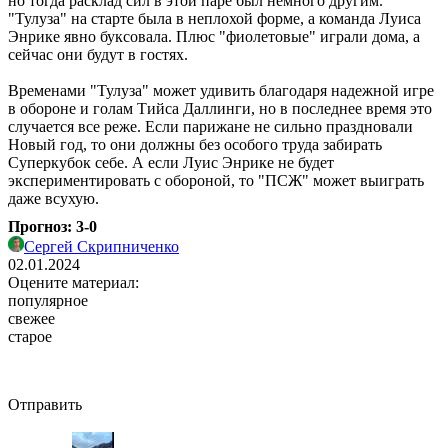
но тогда расклад сил в этой паре был немного другим.
"Тулуза" на старте была в неплохой форме, а команда Луиса
Энрике явно буксовала. Плюс "фиолетовые" играли дома, а
сейчас они будут в гостях.
Временами "Тулуза" может удивить благодаря надежной игре
в обороне и голам Тийса Даллинги, но в последнее время это
случается все реже. Если парижане не сильно праздновали
Новый год, то они должны без особого труда забирать
Суперкубок себе. А если Луис Энрике не будет
экспериментировать с обороной, то "ПСЖ" может выиграть
даже всухую.
Прогноз: 3-0
Сергей Скрипниченко
02.01.2024
Оцените материал:
популярное
свежее
старое
Отправить