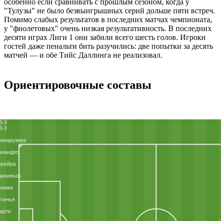
особенно если сравнивать с прошлым сезоном, когда у
"Тулузы" не было безвыигрышных серий дольше пяти встреч.
Помимо слабых результатов в последних матчах чемпионата,
у "фиолетовых" очень низкая результативность. В последних
десяти играх Лиги 1 они забили всего шесть голов. Игроки
гостей даже пенальти бить разучились: две попытки за десять
матчей — и обе Тийс Даллинга не реализовал.
Ориентировочные составы
3-3
3-3
оннарумма
рнандес
ерейра
аркиньос
акими
тинья
арте