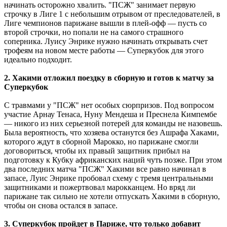
начинать осторожно хвалить. "ПСЖ" занимает первую
строчку в Лиге 1 с небольшим отрывом от преследователей, в
Лиге чемпионов парижане вышли в плей-офф — пусть со
второй строчки, но попали не на самого страшного
соперника. Луису Энрике нужно начинать открывать счет
трофеям на новом месте работы — Суперкубок для этого
идеально подходит.
2. Хакими отложил поездку в сборную и готов к матчу за
Суперкубок
С травмами у "ПСЖ" нет особых сюрпризов. Под вопросом
участие Арнау Тенаса, Нуну Мендеша и Преснела Кимпембе
— никого из них серьезной потерей для команды не назовешь.
Была вероятность, что хозяева останутся без Ашрафа Хаками,
которого ждут в сборной Марокко, но парижане смогли
договориться, чтобы их правый защитник прибыл на
подготовку к Кубку африканских наций чуть позже. При этом
два последних матча "ПСЖ" Хакими все равно начинал в
запасе, Луис Энрике пробовал схему с тремя центральными
защитниками и пожертвовал марокканцем. Но вряд ли
парижане так сильно не хотели отпускать Хакими в сборную,
чтобы он снова остался в запасе.
3. Суперкубок пройдет в Париже, что только добавит