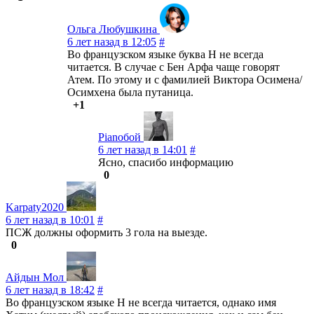
Ольга Любушкина
6 лет назад в 12:05
#
Во французском языке буква H не всегда
читается. В случае с Бен Арфа чаще говорят
Атем. По этому и с фамилией Виктора Осимена/
Осимхена была путаница.
+1
Pianoбой
6 лет назад в 14:01
#
Ясно, спасибо информацию
0
Karpaty2020
6 лет назад в 10:01
#
ПСЖ должны оформить 3 гола на выезде.
0
Айдын Мол
6 лет назад в 18:42
#
Во французском языке Н не всегда читается, однако имя