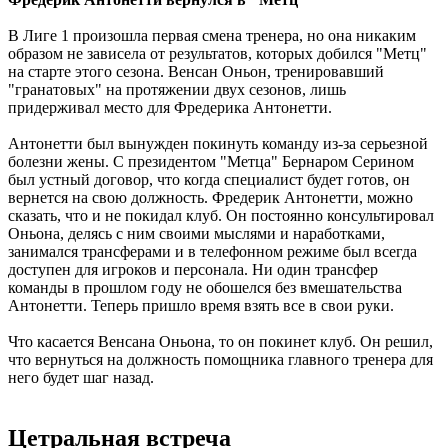
В Лиге 1 произошла первая смена тренера, но она никаким
образом не зависела от результатов, которых добился "Метц"
на старте этого сезона. Венсан Оньон, тренировавший
"гранатовых" на протяжении двух сезонов, лишь
придерживал место для Фредерика Антонетти.
Антонетти был вынужден покинуть команду из-за серьезной
болезни жены. С президентом "Метца" Бернаром Серином
был устный договор, что когда специалист будет готов, он
вернется на свою должность. Фредерик Антонетти, можно
сказать, что и не покидал клуб. Он постоянно консультировал
Оньона, делясь с ним своими мыслями и наработками,
занимался трансферами и в телефонном режиме был всегда
доступен для игроков и персонала. Ни один трансфер
команды в прошлом году не обошелся без вмешательства
Антонетти. Теперь пришло время взять все в свои руки.
Что касается Венсана Оньона, то он покинет клуб. Он решил,
что вернуться на должность помощника главного тренера для
него будет шаг назад.
Цетральная встреча