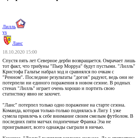
Лилль
vs
Ланс
18.10.2020 15:00
Спустя пять лет Северное дерби возвращается. Омрачает лишь
тот факт, что трибуны "Пьер Морруа" будут пустыми. "Лилль"
Кристофа Гальтье набрал ход и сравнялся по очкам с
"Ренном". Последние результаты "догов" радуют, ведь они не
потерпели ни единого поражения в новом сезоне. В родных
стенах "Лилль" играет очень хорошо и портить свою
статистику явно не захочет.
"Ланс" потерпел только одно поражение на старте сезона.
Команда, которая только-только поднялась в Лигу 1 уже
сумела привлечь к себе внимание своим смелым футболом. В
последних пяти матчах подопечные Франка Эза не
проигрывают, всего однажды сыграли в ничью.