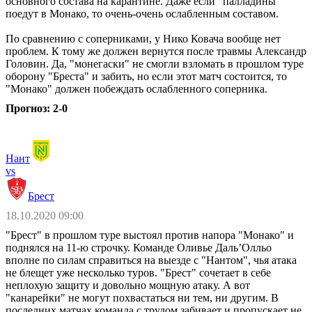
основного состава на карантине. Даже если "палладины"
поедут в Монако, то очень-очень ослабленным составом.
По сравнению с соперниками, у Нико Ковача вообще нет
проблем. К тому же должен вернутся после травмы Александр
Головин. Да, "монегаски" не смогли взломать в прошлом туре
оборону "Бреста" и забить, но если этот матч состоится, то
"Монако" должен побеждать ослабленного соперника.
Прогноз: 2-0
Нант
vs
Брест
18.10.2020 09:00
"Брест" в прошлом туре выстоял против напора "Монако" и
поднялся на 11-ю строчку. Команде Оливье Даль’Олльо
вполне по силам справиться на выезде с "Нантом", чья атака
не блещет уже несколько туров. "Брест" сочетает в себе
неплохую защиту и довольно мощную атаку. А вот
"канарейки" не могут похвастаться ни тем, ни другим. В
последних матчах команда с трудом забивает и пропускает не