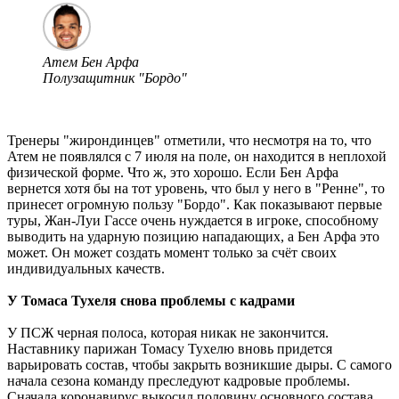
Атем Бен Арфа
Полузащитник "Бордо"
Тренеры "жирондинцев" отметили, что несмотря на то, что
Атем не появлялся с 7 июля на поле, он находится в неплохой
физической форме. Что ж, это хорошо. Если Бен Арфа
вернется хотя бы на тот уровень, что был у него в "Ренне", то
принесет огромную пользу "Бордо". Как показывают первые
туры, Жан-Луи Гассе очень нуждается в игроке, способному
выводить на ударную позицию нападающих, а Бен Арфа это
может. Он может создать момент только за счёт своих
индивидуальных качеств.
У Томаса Тухеля снова проблемы с кадрами
У ПСЖ черная полоса, которая никак не закончится.
Наставнику парижан Томасу Тухелю вновь придется
варьировать состав, чтобы закрыть возникшие дыры. С самого
начала сезона команду преследуют кадровые проблемы.
Сначала коронавирус выкосил половину основного состава,