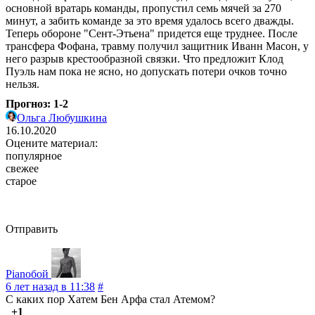
основной вратарь команды, пропустил семь мячей за 270
минут, а забить команде за это время удалось всего дважды.
Теперь обороне "Сент-Этьена" придется еще труднее. После
трансфера Фофана, травму получил защитник Иванн Масон, у
него разрыв крестообразной связки. Что предложит Клод
Пуэль нам пока не ясно, но допускать потери очков точно
нельзя.
Прогноз: 1-2
Ольга Любушкина
16.10.2020
Оцените материал:
популярное
свежее
старое
Отправить
Pianoбой
6 лет назад в 11:38
#
С каких пор Хатем Бен Арфа стал Атемом?
+1