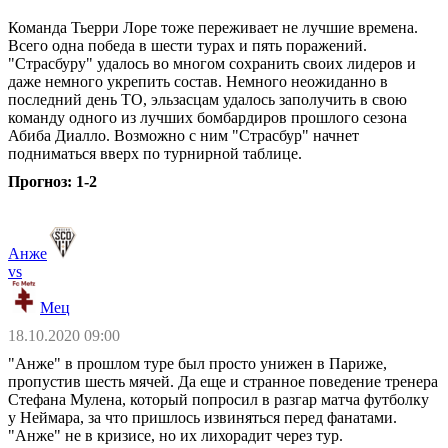
Команда Тьерри Лоре тоже переживает не лучшие времена.
Всего одна победа в шести турах и пять поражений.
"Страсбуру" удалось во многом сохранить своих лидеров и
даже немного укрепить состав. Немного неожиданно в
последний день ТО, эльзасцам удалось заполучить в свою
команду одного из лучших бомбардиров прошлого сезона
Абиба Диалло. Возможно с ним "Страсбур" начнет
подниматься вверх по турнирной таблице.
Прогноз: 1-2
Анже
vs
Мец
18.10.2020 09:00
"Анже" в прошлом туре был просто унижен в Париже,
пропустив шесть мячей. Да еще и странное поведение тренера
Стефана Мулена, который попросил в разгар матча футболку
у Неймара, за что пришлось извиняться перед фанатами.
"Анже" не в кризисе, но их лихорадит через тур.