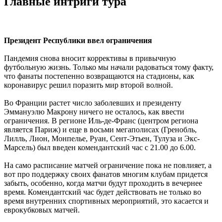
Главные интриги тура
Президент Республики ввел ограничения
Пандемия снова вносит коррективы в привычную
футбольную жизнь. Только мы начали радоваться тому факту,
что фанаты постепенно возвращаются на стадионы, как
коронавирус решил поразить мир второй волной.
Во Франции растет число заболевших и президенту
Эммануэлю Макрону ничего не осталось, как ввести
ограничения. В регионе Иль-де-Франс (центром региона
является Париж) и еще в восьми мегаполисах (Гренобль,
Лилль, Лион, Монпелье, Руан, Сент-Этьен, Тулуза и Экс-
Марсель) был введен комендантский час с 21.00 до 6.00.
На само расписание матчей ограничение пока не повлияет, а
вот про поддержку своих фанатов многим клубам придется
забыть, особенно, когда матчи будут проходить в вечернее
время. Комендантский час будет действовать не только во
время внутренних спортивных мероприятий, это касается и
еврокубковых матчей.