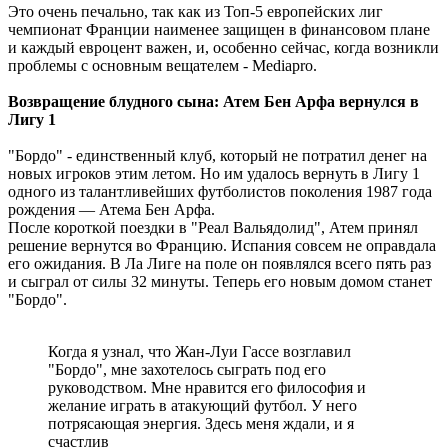
Это очень печально, так как из Топ-5 европейских лиг
чемпионат Франции наименее защищен в финансовом плане
и каждый евроцент важен, и, особенно сейчас, когда возникли
проблемы с основным вещателем - Mediapro.
Возвращение блудного сына: Атем Бен Арфа вернулся в
Лигу 1
"Бордо" - единственный клуб, который не потратил денег на
новых игроков этим летом. Но им удалось вернуть в Лигу 1
одного из талантливейших футболистов поколения 1987 года
рождения — Атема Бен Арфа.
После короткой поездки в "Реал Вальядолид", Атем принял
решение вернутся во Францию. Испания совсем не оправдала
его ожидания. В Ла Лиге на поле он появлялся всего пять раз
и сыграл от силы 32 минуты. Теперь его новым домом станет
"Бордо".
Когда я узнал, что Жан-Луи Гассе возглавил
"Бордо", мне захотелось сыграть под его
руководством. Мне нравится его философия и
желание играть в атакующий футбол. У него
потрясающая энергия. Здесь меня ждали, и я
счастлив