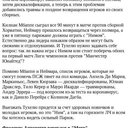
затем дисквалификации, а теперь к этим проблемам
добавились травмы и поздние возвращения игроков из своих
сборных.
Килиан Мбаппе сыграл все 90 минут в матче против сборной
Хорватии, Неймару пришлось возвращаться через полмира, а
уже в пятницу парижане должны играть с "Нимом".
Естественно два лидера никаким образом не могут быть
свежими и отдохнувшими. И Тухелю нужно задавать себе
вопрос: так ли важна игра с Нимом или стоит поберечь обоих
на первый матч Лиги чемпионов против "Манчестер
Юнайтед"?
Помимо Мбаппе и Неймара, список игроков, которые не
смогут помочь ПСЖ тянет на пол команды. Анхель Ди Мария,
Маркиньос, Левен Кюрзава — дисквалифицированы, Юлиан
Дракслер, Тило Керер и Мауро Икарди — травмированы,
Андер Эррера — под вопросом из-за теста на коронавирус,
как и Данило Перейра с Колином Дагба.
Выезжать Тухелю придется за счет здоровых новичков и
молодых игроков, но это "Ним", а там на горизонте ЛЧ и всем
бы хотелось видеть сильный Париж.
Фредерик Антонетти вернулся в "Метц"