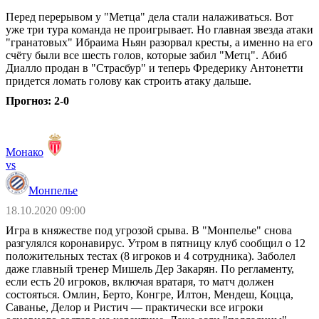
Перед перерывом у "Метца" дела стали налаживаться. Вот
уже три тура команда не проигрывает. Но главная звезда атаки
"гранатовых" Ибраима Ньян разорвал кресты, а именно на его
счёту были все шесть голов, которые забил "Метц". Абиб
Диалло продан в "Страсбур" и теперь Фредерику Антонетти
придется ломать голову как строить атаку дальше.
Прогноз: 2-0
Монако
vs
Монпелье
18.10.2020 09:00
Игра в княжестве под угрозой срыва. В "Монпелье" снова
разгулялся коронавирус. Утром в пятницу клуб сообщил о 12
положительных тестах (8 игроков и 4 сотрудника). Заболел
даже главный тренер Мишель Дер Закарян. По регламенту,
если есть 20 игроков, включая вратаря, то матч должен
состояться. Омлин, Берто, Конгре, Илтон, Мендеш, Коцца,
Саванье, Делор и Ристич — практически все игроки