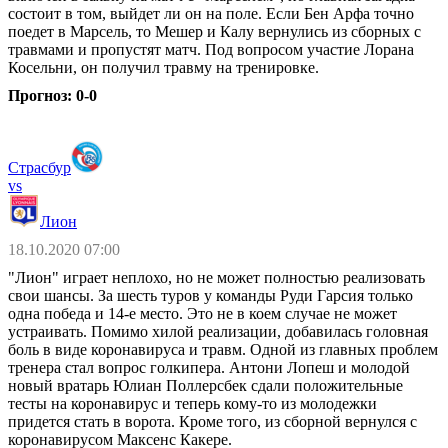
состоит в том, выйдет ли он на поле. Если Бен Арфа точно
поедет в Марсель, то Мешер и Калу вернулись из сборных с
травмами и пропустят матч. Под вопросом участие Лорана
Косельни, он получил травму на тренировке.
Прогноз: 0-0
Страсбур
vs
Лион
18.10.2020 07:00
"Лион" играет неплохо, но не может полностью реализовать
свои шансы. За шесть туров у команды Руди Гарсия только
одна победа и 14-е место. Это не в коем случае не может
устраивать. Помимо хилой реализации, добавилась головная
боль в виде коронавируса и травм. Одной из главных проблем
тренера стал вопрос голкипера. Антони Лопеш и молодой
новый вратарь Юлиан Поллерсбек сдали положительные
тесты на коронавирус и теперь кому-то из молодежки
придется стать в ворота. Кроме того, из сборной вернулся с
коронавирусом Максенс Какере.