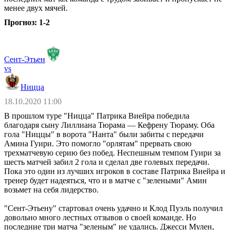
менее двух мячей.
Прогноз: 1-2
Сент-Этьен
vs
Ницца
18.10.2020 11:00
В прошлом туре "Ницца" Патрика Виейра победила
благодаря сыну Лиллиана Тюрама — Кефрену Тюраму. Оба
гола "Ниццы" в ворота "Нанта" были забиты с передачи
Амина Гуири. Это помогло "орлятам" прервать свою
трехматчевую серию без побед. Неспешным темпом Гуири за
шесть матчей забил 2 гола и сделал две голевых передачи.
Пока это один из лучших игроков в составе Патрика Виейра и
тренер будет надеяться, что и в матче с "зелеными" Амин
возьмет на себя лидерство.
"Сент-Этьену" стартовал очень удачно и Клод Пуэль получил
довольно много лестных отзывов о своей команде. Но
последние три матча "зеленым" не удались. Джесси Мулен,