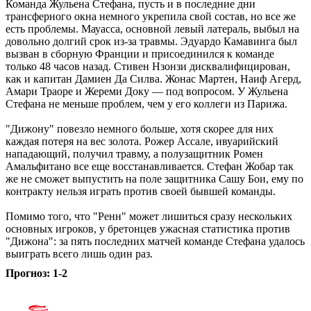
Команда Жульена Стефана, пусть и в последние дни
трансферного окна немного укрепила свой состав, но все же
есть проблемы. Мауасса, основной левый латераль, выбыл на
довольно долгий срок из-за травмы. Эдуардо Камавинга был
вызван в сборную Франции и присоединился к команде
только 48 часов назад. Стивен Нзонзи дисквалифицирован,
как и капитан Дамиен Да Силва. Жонас Мартен, Наиф Агерд,
Амари Траоре и Жереми Доку — под вопросом. У Жульена
Стефана не меньше проблем, чем у его коллеги из Парижа.
"Дижону" повезло немного больше, хотя скорее для них
каждая потеря на вес золота. Рожер Ассале, ивуарийский
нападающий, получил травму, а полузащитник Ромен
Амальфитано все еще восстанавливается. Стефан Жобар так
же не сможет выпустить на поле защитника Сашу Бои, ему по
контракту нельзя играть против своей бывшей команды.
Помимо того, что "Ренн" может лишиться сразу нескольких
основных игроков, у бретонцев ужасная статистика против
"Дижона": за пять последних матчей команде Стефана удалось
выиграть всего лишь один раз.
Прогноз: 1-2