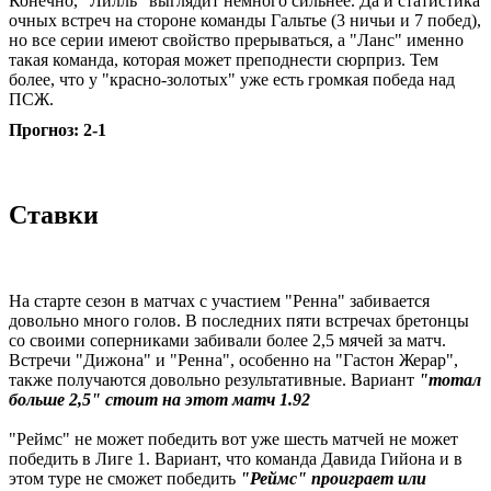
Конечно, "Лилль" выглядит немного сильнее. Да и статистика
очных встреч на стороне команды Гальтье (3 ничьи и 7 побед),
но все серии имеют свойство прерываться, а "Ланс" именно
такая команда, которая может преподнести сюрприз. Тем
более, что у "красно-золотых" уже есть громкая победа над
ПСЖ.
Прогноз: 2-1
Ставки
На старте сезон в матчах с участием "Ренна" забивается
довольно много голов. В последних пяти встречах бретонцы
со своими соперниками забивали более 2,5 мячей за матч.
Встречи "Дижона" и "Ренна", особенно на "Гастон Жерар",
также получаются довольно результативные. Вариант
"тотал
больше 2,5" стоит на этот матч 1.92
"Реймс" не может победить вот уже шесть матчей не может
победить в Лиге 1. Вариант, что команда Давида Гийона и в
этом туре не сможет победить
"Реймс" проиграет или