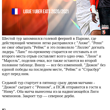
Шестой тур запомнился голевой феерией в Париже, где
действующий чемпион легко расправился с "Анже". "Ренн"
не смог обыграть "Реймс" и это позволило "Лиллю" догнать
лидера. "Ланс" по-прежнему старается не отставать и от
второго места отрыв составляет всего одно очко. "Лион" и
"Марсель", поделив очки, все также остаются во второй
половине таблице. Внизу — все без изменений. "Дижон" без
единой победы на последнем месте, "Реймс" и "Страсбур"
идут перед ним.
Седьмой тур стартует в пятницу сразу двумя матчами -
"Дижон" сыграет с "Ренном", а ПСЖ отправится в гости к
"Ниму". Оба матча вынесены из-за надвигающейся Лиги
чемпионов. Закроет тур — северное дерби.