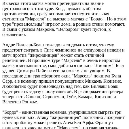
Вывеска этого матча могла претендовать на звание
центрального в этом туре. Когда думаешь об этом
противостоянии, сразу вспоминается неутешительная
статистика "Марселя" на выезде в матчах с "Бордо". Но в этом
туре "провансальцы" играют дома, а родные стены помогают.
В связи с указом Макрона, "Велодром" будет пустой, к
сожалению.
Андре Виллаш-Боаш тоже должен думать о том, что ему
предстоит сыграть в Лиге чемпионов на следующей недели и
матч против "жирондинцев" может стать отличной
репетицией. В прошлом туре "Марсель" в очень непростом
матче, в меньшинстве, смог добиться ничьи с "Лионом". Был
удален Димитри Пайет и его на поле мы не увидим. В
последние дни трансферного окна "Марсель" покинул Буна
Сарр, а в команду пришел полузащитник Микаэль Кюизанс.
Любопытно будет понаблюдать над тем, как Виллаш-Боаш
будет решать задачу с полузащитой. В распоряжении тренера
теперь есть Сансон, Строотман, Гуйе, Камара, Кюизанс и
Валентен Ронжье.
"Бордо" - единственная команда, умудрившаяся сыграть три
нулевых ничьих. Атаку "жирондинцев" постоянно лихорадит
и эту проблему может решить Атем Бен Арфа. Француз
включен в заявку на матч с "Марселем", но главная загадка