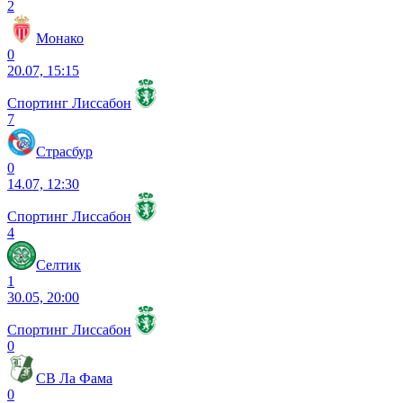
2
Монако
0
20.07, 15:15
Спортинг Лиссабон
7
Страсбур
0
14.07, 12:30
Спортинг Лиссабон
4
Селтик
1
30.05, 20:00
Спортинг Лиссабон
0
СВ Ла Фама
0