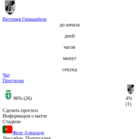
Витория Гимарайнш
до начала
дней
часов
минут
секунд
Чат
Прогнозы
96% (26)
4%
(1)
Сделать прогноз
Информация о матче
Стадион
Жозе Алваладе
Лиссабон, Португалия