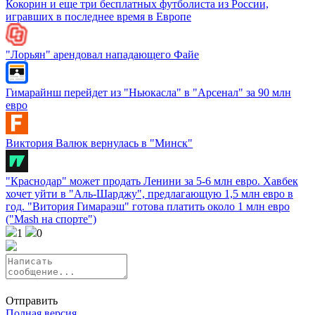
Кокорин и еще три бесплатных футболиста из России,
игравших в последнее время в Европе
"Лорьян" арендовал нападающего Файе
Гимарайнш перейдет из "Ньюкасла" в "Арсенал" за 90 млн
евро
Виктория Валюк вернулась в "Минск"
"Краснодар" может продать Ленини за 5-6 млн евро. Хавбек
хочет уйти в "Аль-Шарджу", предлагающую 1,5 млн евро в
год. "Витория Гимараэш" готова платить около 1 млн евро
("Mash на спорте")
1
0
Отправить
Полная версия