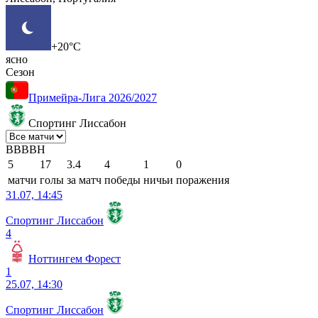
+20°C
ясно
Сезон
Примейра-Лига 2026/2027
Спортинг Лиссабон
В
В
В
В
Н
5
17
3.4
4
1
0
матчи
голы
за матч
победы
ничьи
поражения
31.07, 14:45
Спортинг Лиссабон
4
Ноттингем Форест
1
25.07, 14:30
Спортинг Лиссабон