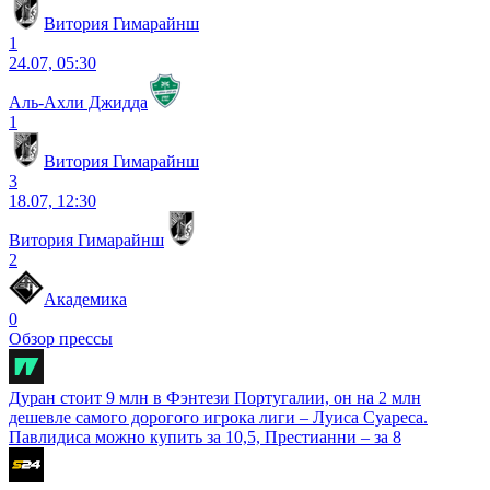
Витория Гимарайнш
1
24.07, 05:30
Аль-Ахли Джидда
1
Витория Гимарайнш
3
18.07, 12:30
Витория Гимарайнш
2
Академика
0
Обзор прессы
Дуран стоит 9 млн в Фэнтези Португалии, он на 2 млн
дешевле самого дорогого игрока лиги – Луиса Суареса.
Павлидиса можно купить за 10,5, Престианни – за 8