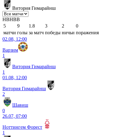
Витория Гимарайнш
Н
В
Н
В
В
5
9
1.8
3
2
0
матчи
голы
за матч
победы
ничьи
поражения
02.08, 12:00
Варзим
1
Витория Гимарайнш
1
01.08, 12:00
Витория Гимарайнш
2
Шавиш
0
26.07, 07:00
Ноттингем Форест
1