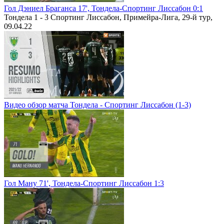
Гол Дэниел Браганса 17', Тондела-Спортинг Лиссабон 0:1
Тондела 1 - 3 Спортинг Лиссабон, Примейра-Лига, 29-й тур,
09.04.22
Видео обзор матча Тондела - Спортинг Лиссабон (1-3)
Гол Ману 71', Тондела-Спортинг Лиссабон 1:3