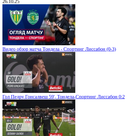
26.10.25
Видео обзор матча Тондела - Спортинг Лиссабон (0-3)
Гол Педру Гонсалвеш 59', Тондела-Спортинг Лиссабон 0:2