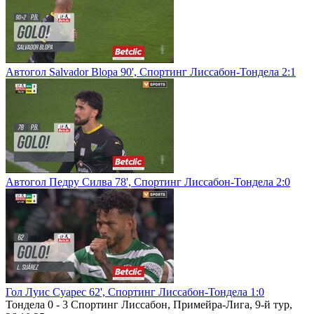
Автогол Salvador Blopa 90', Спортинг Лиссабон-Тондела 2:1
Автогол Педру Силва 78', Спортинг Лиссабон-Тондела 2:0
Гол Луис Суарес 62', Спортинг Лиссабон-Тондела 1:0
Тондела 0 - 3 Спортинг Лиссабон, Примейра-Лига, 9-й тур,