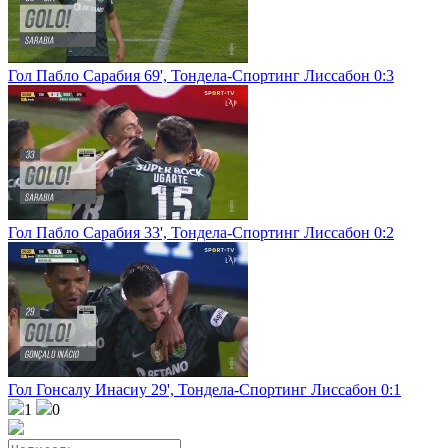
Гол Пабло Сарабия 69', Тондела-Спортинг Лиссабон 0:3
Гол Пабло Сарабия 33', Тондела-Спортинг Лиссабон 0:2
Гол Гонсалу Инасиу 29', Тондела-Спортинг Лиссабон 0:1
1
0