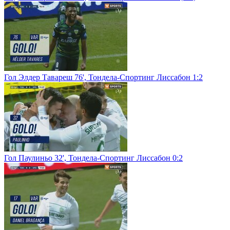
Гол Элдер Тавареш 76', Тондела-Спортинг Лиссабон 1:2
Гол Паулиньо 32', Тондела-Спортинг Лиссабон 0:2