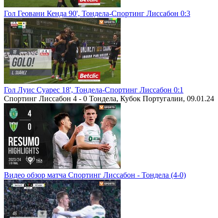
Гол Геовани Кенда 90', Тондела-Спортинг Лиссабон 0:3
Гол Луис Суарес 18', Тондела-Спортинг Лиссабон 0:1
Спортинг Лиссабон 4 - 0 Тондела, Кубок Португалии, 09.01.24
Видео обзор матча Спортинг Лиссабон - Тондела (4-0)