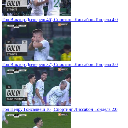
Гол Виктор Дьекереш 46', Спортинг Лиссабон-Тондела 4:0
Гол Виктор Дьекереш 37', Спортинг Лиссабон-Тондела 3:0
Гол Педру Гонсалвеш 16', Спортинг Лиссабон-Тондела 2:0