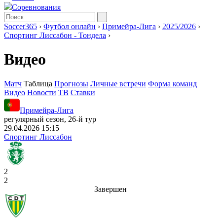
Соревнования
Soccer365
›
Футбол онлайн
›
Примейра-Лига
›
2025/2026
›
Спортинг Лиссабон - Тондела
›
Видео
Матч
Таблица
Прогнозы
Личные встречи
Форма команд
Видео
Новости
ТВ
Ставки
Примейра-Лига
регулярный сезон, 26-й тур
29.04.2026 15:15
Спортинг Лиссабон
2
2
Завершен