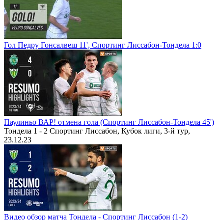
Гол Педру Гонсалвеш 11', Спортинг Лиссабон-Тондела 1:0
Паулиньо ВАР! отмена гола (Спортинг Лиссабон-Тондела 45')
Тондела 1 - 2 Спортинг Лиссабон, Кубок лиги, 3-й тур,
23.12.23
Видео обзор матча Тондела - Спортинг Лиссабон (1-2)