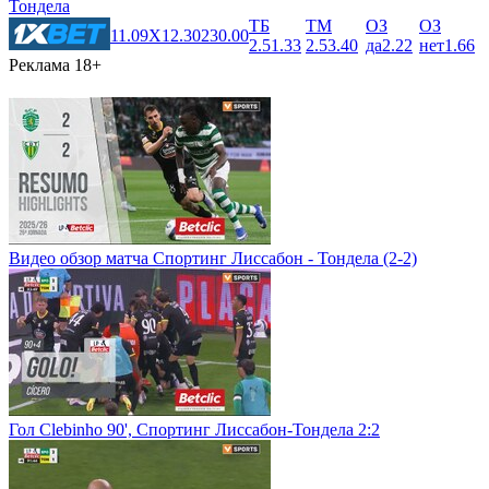
Тондела
ТБ
ТМ
ОЗ
ОЗ
1
1.09
X
12.30
2
30.00
2.5
1.33
2.5
3.40
да
2.22
нет
1.66
Реклама 18+
Видео обзор матча Спортинг Лиссабон - Тондела (2-2)
Гол Clebinho 90', Спортинг Лиссабон-Тондела 2:2