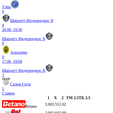
Уэйк
0
Шарлотт Индепенденс II
4
20.06, 19:30
Шарлотт Индепенденс II
0
Аппалачи
0
17.06, 19:00
Шарлотт Индепенденс II
3
Салем Сити
1
Ставки
1
X
2
ТМ 2.5
ТБ 2.5
3.00
3.55
2.02
Betano
2.90
3.60
2.00