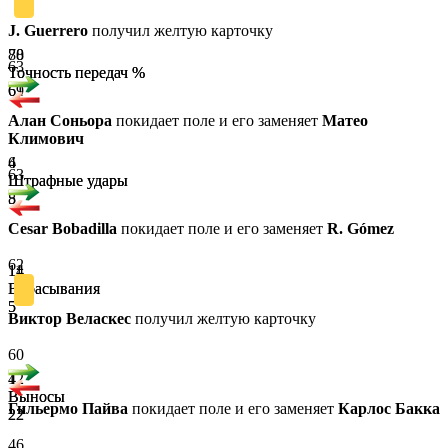
J. Guerrero
получил желтую карточку
78
80
63
Точность передач %
Точность передач %
69
61
Алан Соньора
покидает поле и его заменяет
Матео
Климович
4
6
63
Штрафные удары
Штрафные удары
8
5
Cesar Bobadilla
покидает поле и его заменяет
R. Gómez
62
11
14
Вбрасывания
Вбрасывания
5
5
Виктор Веласкес
получил желтую карточку
60
12
4
Выносы
Выносы
Гильермо Пайва
покидает поле и его заменяет
Карлос Бакка
22
22
46