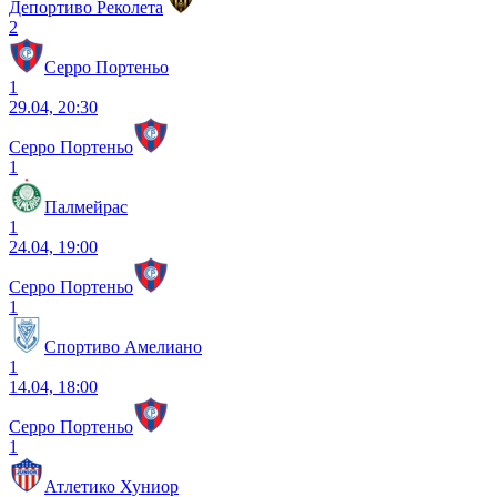
Депортиво Реколета
2
Серро Портеньо
1
29.04, 20:30
Серро Портеньо
1
Палмейрас
1
24.04, 19:00
Серро Портеньо
1
Спортиво Амелиано
1
14.04, 18:00
Серро Портеньо
1
Атлетико Хуниор