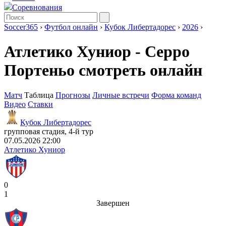
Соревнования
Soccer365
›
Футбол онлайн
›
Кубок Либертадорес
›
2026
›
Атлетико Хуниор - Серро
Портеньо смотреть онлайн
Матч
Таблица
Прогнозы
Личные встречи
Форма команд
Видео
Ставки
Кубок Либертадорес
групповая стадия, 4-й тур
07.05.2026 22:00
Атлетико Хуниор
0
1
Завершен