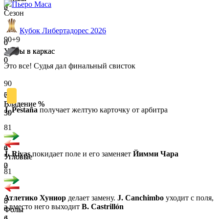
Пьеро Маса
2
0
Сезон
Кубок Либертадорес 2026
90+9
0
0
Удары в каркас
Удары в каркас
0
0
Это все! Судья дал финальный свисток
90
61
70
Владение %
Владение %
J. Pestaña
получает желтую карточку от арбитра
39
30
81
4
6
J. Rivas
покидает поле и его заменяет
Йимми Чара
Угловые
Угловые
2
0
81
Атлетико Хуниор
делает замену.
J. Canchimbo
уходит с поля,
8
5
а вместо него выходит
B. Castrillón
Фолы
Фолы
4
6