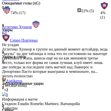
Ожидаемые голы (xG)
Ожидаемые голы (xG)
0.51
0.03
22% (5)
74% (17)
4%
(1)
8
8
Атлетико Хуниор
Удары
Удары
2
1
11
1
Серро Портеньо
Не угадан
Атлетико Хуниор в группе на данный момент аутсайдер, ведь
2
0
"акулы" на дне таблицы и пока что по состоянию на экваторе
Удары в створ
Удары в створ
группового этапа, шансы ещё на на как минимум третье
3
0
место, только вот форма не самая лучшая, клуб имеет лишь
две победы за последние пять матчей над Льянерос и
Депортиво Пасто которые выиграны в чемпионате, на...
читать полностью
2
1
Aigókeros
Заблокированные удары
Заблокированные удары
3 месяца назад
7
0
+2
0
Информация о матче
Стадион
Estadio Romelio Martinez, Barranquilla
2
0
Арбитры
Сейвы
Сейвы