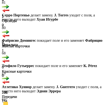
81
Серро Портеньо
делает замену.
J. Torres
уходит с поля, а
1
2
вместо него выходит
Хуан Итурбе
Офсайды
Офсайды
0
2
80
Фабрисио Домингес
покидает поле и его заменяет
Фабрицио
0
2
Перальта
Желтые карточки
Желтые карточки
1
1
68
Теофило Гутьеррес
покидает поле и его заменяет
K. Pérez
0
0
Красные карточки
Красные карточки
67
0
0
Атлетико Хуниор
делает замену.
J. Guerrero
уходит с поля, а
вместо него выходит
Эдвин Эррера
204
246
Передачи
Передачи
63
131
114