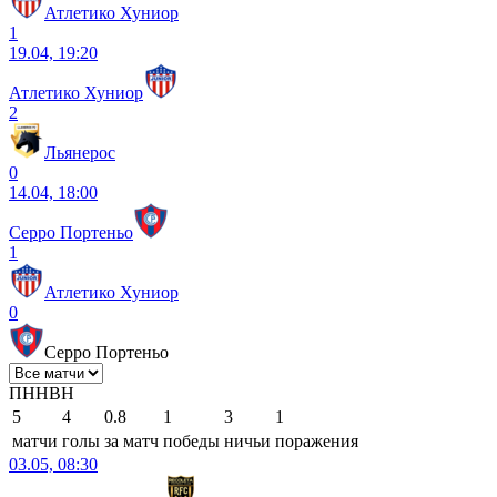
Атлетико Хуниор
1
19.04, 19:20
Атлетико Хуниор
2
Льянерос
0
14.04, 18:00
Серро Портеньо
1
Атлетико Хуниор
0
Серро Портеньо
П
Н
Н
В
Н
5
4
0.8
1
3
1
матчи
голы
за матч
победы
ничьи
поражения
03.05, 08:30