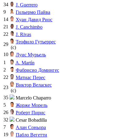
34
J. Guerrero
9
Гильермо Пайва
14
Хуан Давид Риос
21
J. Canchimbo
22
J. Rivas
Теофило Гутьеррес
29
(c)
10
Луис Мурьель
1
A. Martín
2
Фабрисио Домингес
22
Матиас Перес
Виктор Веласкес
23
(c)
35
Marcelo Chaparro
5
Жорже Морель
26
Роберт Пирис
32
Cesar Bobadilla
7
Алан Соньора
19
Пабло Вегетти