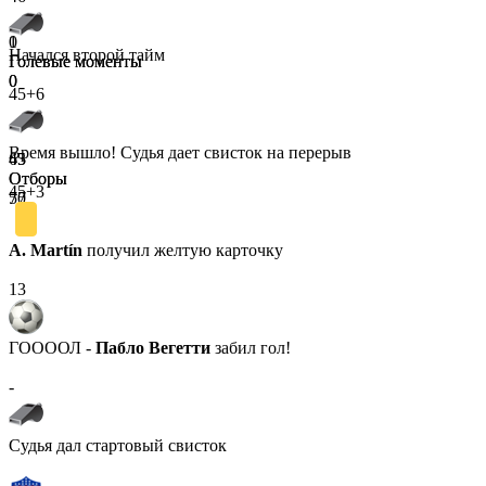
0
1
Начался второй тайм
Голевые моменты
Голевые моменты
0
0
45+6
Время вышло! Судья дает свисток на перерыв
45
63
Отборы
Отборы
45+3
70
57
A. Martín
получил желтую карточку
13
ГООООЛ -
Пабло Вегетти
забил гол!
-
Судья дал стартовый свисток