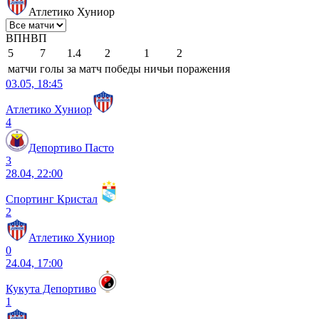
Атлетико Хуниор
В
П
Н
В
П
5
7
1.4
2
1
2
матчи
голы
за матч
победы
ничьи
поражения
03.05, 18:45
Атлетико Хуниор
4
Депортиво Пасто
3
28.04, 22:00
Спортинг Кристал
2
Атлетико Хуниор
0
24.04, 17:00
Кукута Депортиво
1