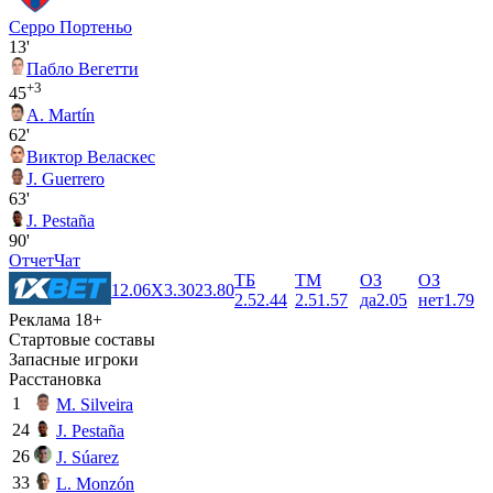
Серро Портеньо
13'
Пабло Вегетти
+3
45
A. Martín
62'
Виктор Веласкес
J. Guerrero
63'
J. Pestaña
90'
Отчет
Чат
ТБ
ТМ
ОЗ
ОЗ
1
2.06
X
3.30
2
3.80
2.5
2.44
2.5
1.57
да
2.05
нет
1.79
Реклама 18+
Стартовые составы
Запасные игроки
Расстановка
1
M. Silveira
24
J. Pestaña
26
J. Súarez
33
L. Monzón