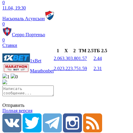
0
11.04, 19:30
Насьональ Асунсьон
0
Серро Портеньо
0
Ставки
1
X
2
ТМ 2.5
ТБ 2.5
2.06
3.30
3.80
1.57
2.44
1xBet
2.02
3.22
3.75
1.59
2.31
Marathonbet
1
0
Отправить
Полная версия