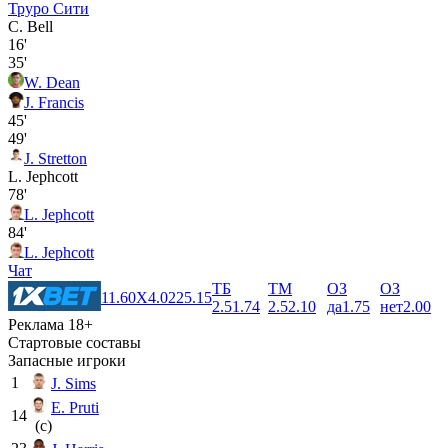
Труро Сити
C. Bell
16'
35'
W. Dean
J. Francis
45'
49'
J. Stretton
L. Jephcott
78'
L. Jephcott
84'
L. Jephcott
Чат
ТБ
ТМ
ОЗ
ОЗ
1
1.60
X
4.02
2
5.15
2.5
1.74
2.5
2.10
да
1.75
нет
2.00
Реклама 18+
Стартовые составы
Запасные игроки
1
J. Sims
E. Pruti
14
(c)