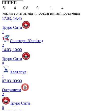
П
П
П
Н
П
5
4
0.8
0
1
4
матчи
голы
за матч
победы
ничьи
поражения
17.03, 14:45
Труро Сити
1
Сканторп Юнайтед
2
14.03, 10:00
Труро Сити
0
Хартлпул
1
07.03, 09:00
Олтрингем
2
Труро Сити
0