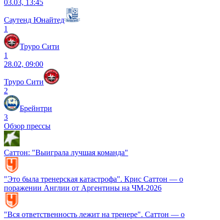
03.03, 13:45
Саутенд Юнайтед
1
Труро Сити
1
28.02, 09:00
Труро Сити
2
Брейнтри
3
Обзор прессы
Саттон: "Выиграла лучшая команда"
"Это была тренерская катастрофа". Крис Саттон — о
поражении Англии от Аргентины на ЧМ-2026
"Вся ответственность лежит на тренере". Саттон — о