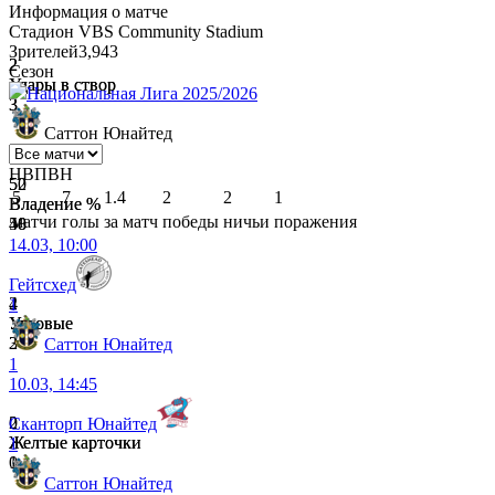
Информация о матче
Стадион
VBS Community Stadium
Зрителей
3,943
2
2
Сезон
Удары в створ
Удары в створ
Национальная Лига 2025/2026
3
3
Саттон Юнайтед
Н
В
П
В
Н
52
50
5
7
1.4
2
2
1
Владение %
Владение %
матчи
голы
за матч
победы
ничьи
поражения
48
50
14.03, 10:00
Гейтсхед
2
4
1
Угловые
Угловые
2
3
Саттон Юнайтед
1
10.03, 14:45
2
0
Сканторп Юнайтед
Желтые карточки
Желтые карточки
1
0
1
Саттон Юнайтед