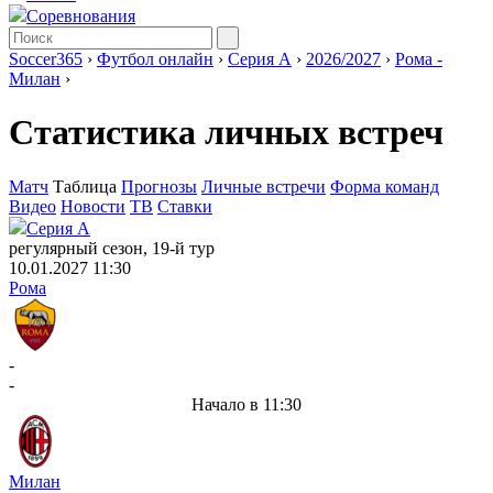
Соревнования
Soccer365
›
Футбол онлайн
›
Серия А
›
2026/2027
›
Рома -
Милан
›
Статистика личных встреч
Матч
Таблица
Прогнозы
Личные встречи
Форма команд
Видео
Новости
ТВ
Ставки
Серия А
регулярный сезон, 19-й тур
10.01.2027 11:30
Рома
-
-
Начало в 11:30
Милан