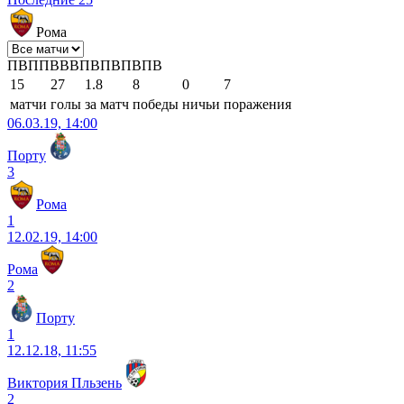
Рома
П
В
П
П
В
В
В
П
В
П
В
П
В
П
В
15
27
1.8
8
0
7
матчи
голы
за матч
победы
ничьи
поражения
06.03.19, 14:00
Порту
3
Рома
1
12.02.19, 14:00
Рома
2
Порту
1
12.12.18, 11:55
Виктория Пльзень
2