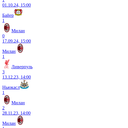
01.10.24, 15:00
Байер
1
Милан
0
17.09.24, 15:00
Милан
1
Ливерпуль
3
13.12.23, 14:00
Ньюкасл
1
Милан
2
28.11.23, 14:00
Милан