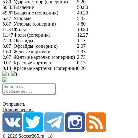
5.80
Удары в створ (соперник)
5.20
50.33
Владение
50.80
49.67
Владение (соперник)
49.20
6.47
Угловые
5.33
5.87
Угловые (соперник)
4.80
11.33
Фолы
10.80
11.47
Фолы (соперник)
12.27
2.20
Офсайды
1.13
3.07
Офсайды (соперник)
2.07
1.60
Желтые карточки
2.93
2.07
Желтые карточки (соперник)
2.73
0.07
Красные карточки
0.13
0.13
Красные карточки (соперник)
0.20
1
0
Отправить
Полная версия
© 2026 Soccer365.ru | 18+