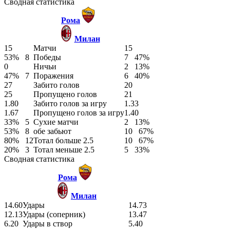
Сводная статистика
Рома
Милан
15
Матчи
15
53%
8
Победы
7
47%
0
Ничьи
2
13%
47%
7
Поражения
6
40%
27
Забито голов
20
25
Пропущено голов
21
1.80
Забито голов за игру
1.33
1.67
Пропущено голов за игру
1.40
33%
5
Сухие матчи
2
13%
53%
8
обе забьют
10
67%
80%
12
Тотал больше 2.5
10
67%
20%
3
Тотал меньше 2.5
5
33%
Сводная статистика
Рома
Милан
14.60
Удары
14.73
12.13
Удары (соперник)
13.47
6.20
Удары в створ
5.40