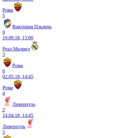
Рома
5
Виктория Пльзень
0
19.09.18, 15:00
Реал Мадрид
3
Рома
0
02.05.18, 14:45
Рома
4
Ливерпуль
2
24.04.18, 14:45
Ливерпуль
5