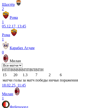
Шахтёр
2
Рома
1
05.12.17, 13:45
Рома
1
Карабах Агдам
0
Милан
Н
П
П
В
В
В
В
В
П
П
В
П
В
П
Н
15
20
1.3
7
2
6
матчи
голы
за матч
победы
ничьи
поражения
18.02.25, 11:45
Милан
1
Фейеноорд