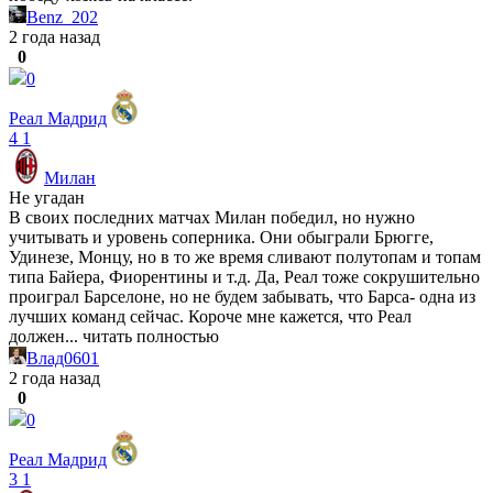
Benz_202
2 года назад
0
0
Реал Мадрид
4
1
Милан
Не угадан
В своих последних матчах Милан победил, но нужно
учитывать и уровень соперника. Они обыграли Брюгге,
Удинезе, Монцу, но в то же время сливают полутопам и топам
типа Байера, Фиорентины и т.д. Да, Реал тоже сокрушительно
проиграл Барселоне, но не будем забывать, что Барса- одна из
лучших команд сейчас. Короче мне кажется, что Реал
должен...
читать полностью
Влад0601
2 года назад
0
0
Реал Мадрид
3
1