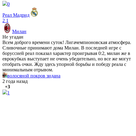
0
Реал Мадрид
2
1
Милан
Не угадан
Всем доброго времени суток! Лигачемпионовская атмосфера.
Сливочные принимают дома Милан. В последней игре с
боруссией реал показал характер проигрывая 0:2, милан же в
еврокубках выступает не очень убедительно, но все же могут
отобрать очки. Жду здесь упорной борьбы и победу реала с
минимальным отрывом.
волосяной покров зидана
2 года назад
+3
1