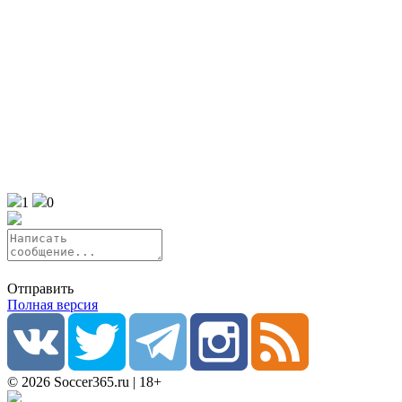
1
0
Отправить
Полная версия
© 2026 Soccer365.ru | 18+