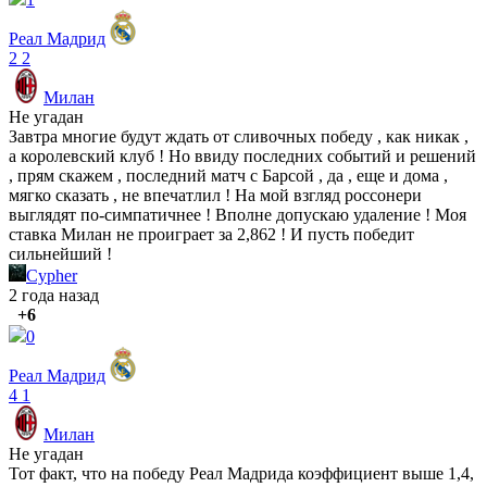
Реал Мадрид
2
2
Милан
Не угадан
Завтра многие будут ждать от сливочных победу , как никак ,
а королевский клуб ! Но ввиду последних событий и решений
, прям скажем , последний матч с Барсой , да , еще и дома ,
мягко сказать , не впечатлил ! На мой взгляд россонери
выглядят по-симпатичнее ! Вполне допускаю удаление ! Моя
ставка Милан не проиграет за 2,862 ! И пусть победит
сильнейший !
Cypher
2 года назад
+6
0
Реал Мадрид
4
1
Милан
Не угадан
Тот факт, что на победу Реал Мадрида коэффициент выше 1,4,