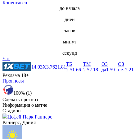
Копенгаген
до начала
дней
часов
минут
секунд
Чат
ТБ
ТМ
ОЗ
ОЗ
1
4.03
X
3.76
2
1.81
2.5
1.66
2.5
2.18
да
1.59
нет
2.21
Реклама 18+
Прогнозы
100% (1)
Сделать прогноз
Информация о матче
Стадион
Цефей Парк Раннерс
Раннерс, Дания