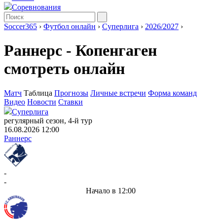
Соревнования
Soccer365
›
Футбол онлайн
›
Суперлига
›
2026/2027
›
Раннерс - Копенгаген
смотреть онлайн
Матч
Таблица
Прогнозы
Личные встречи
Форма команд
Видео
Новости
Ставки
Суперлига
регулярный сезон, 4-й тур
16.08.2026 12:00
Раннерс
-
-
Начало в 12:00