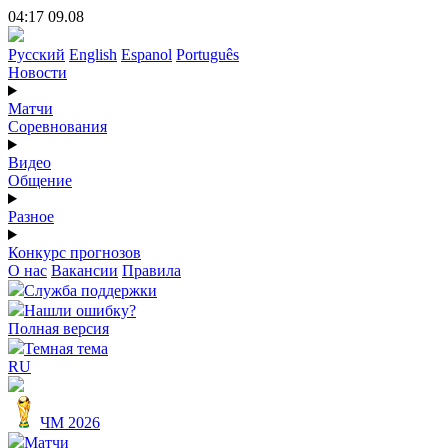
04:17 09.08
Русский
English
Espanol
Português
Новости
Матчи
Соревнования
Видео
Общение
Разное
Конкурс прогнозов
О нас
Вакансии
Правила
Служба поддержки
Нашли ошибку?
Полная версия
Темная тема
RU
ЧМ 2026
Матчи