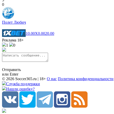
0
Полет Любич
1
0.00
X
0.00
2
0.00
Реклама 18+
1
0
Отправить
или Enter
© 2026 Soccer365.ru | 18+
О нас
Политика конфиденциальности
Служба поддержки
Нашли ошибку?