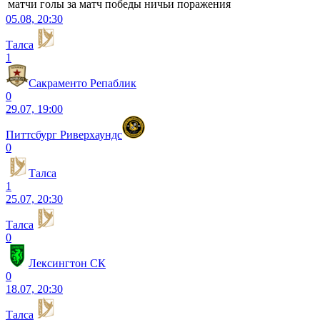
матчи
голы
за матч
победы
ничьи
поражения
05.08, 20:30
Талса
1
Сакраменто Репаблик
0
29.07, 19:00
Питтсбург Риверхаундс
0
Талса
1
25.07, 20:30
Талса
0
Лексингтон СК
0
18.07, 20:30
Талса