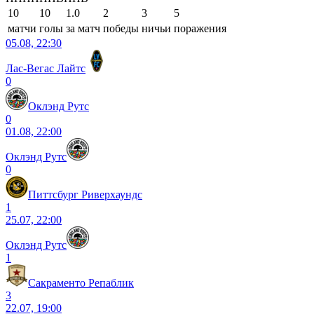
10
10
1.0
2
3
5
матчи
голы
за матч
победы
ничьи
поражения
05.08, 22:30
Лас-Вегас Лайтс
0
Оклэнд Рутс
0
01.08, 22:00
Оклэнд Рутс
0
Питтсбург Риверхаундс
1
25.07, 22:00
Оклэнд Рутс
1
Сакраменто Репаблик
3
22.07, 19:00