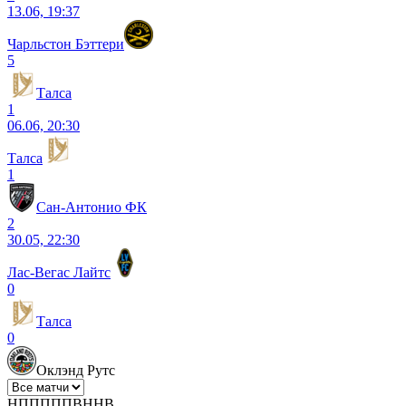
13.06, 19:37
Чарльстон Бэттери
5
Талса
1
06.06, 20:30
Талса
1
Сан-Антонио ФК
2
30.05, 22:30
Лас-Вегас Лайтс
0
Талса
0
Оклэнд Рутс
Н
П
П
П
П
П
В
Н
Н
В