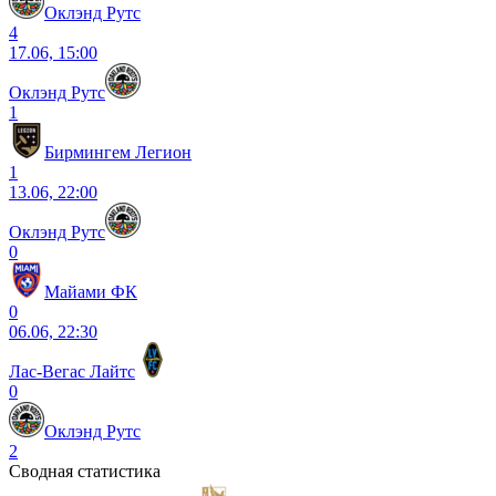
Оклэнд Рутс
4
17.06, 15:00
Оклэнд Рутс
1
Бирмингем Легион
1
13.06, 22:00
Оклэнд Рутс
0
Майами ФК
0
06.06, 22:30
Лас-Вегас Лайтс
0
Оклэнд Рутс
2
Сводная статистика