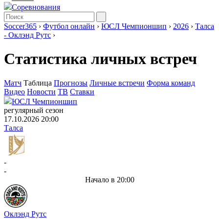
Соревнования
Soccer365
›
Футбол онлайн
›
ЮСЛ Чемпионшип
›
2026
›
Талса
- Оклэнд Рутс
›
Статистика личных встреч
Матч
Таблица
Прогнозы
Личные встречи
Форма команд
Видео
Новости
ТВ
Ставки
ЮСЛ Чемпионшип
регулярный сезон
17.10.2026 20:00
Талса
-
-
Начало в 20:00
Оклэнд Рутс