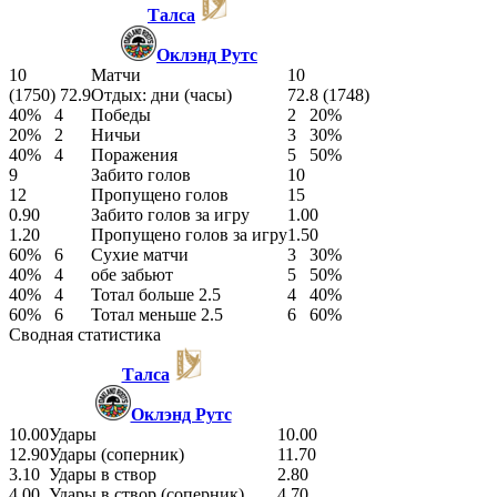
Талса
Оклэнд Рутс
10
Матчи
10
(1750) 72.9
Отдых: дни (часы)
72.8 (1748)
40%
4
Победы
2
20%
20%
2
Ничьи
3
30%
40%
4
Поражения
5
50%
9
Забито голов
10
12
Пропущено голов
15
0.90
Забито голов за игру
1.00
1.20
Пропущено голов за игру
1.50
60%
6
Сухие матчи
3
30%
40%
4
обе забьют
5
50%
40%
4
Тотал больше 2.5
4
40%
60%
6
Тотал меньше 2.5
6
60%
Сводная статистика
Талса
Оклэнд Рутс
10.00
Удары
10.00
12.90
Удары (соперник)
11.70
3.10
Удары в створ
2.80
4.00
Удары в створ (соперник)
4.70