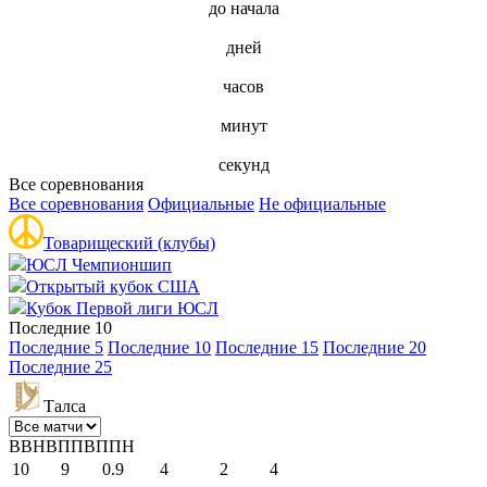
до начала
дней
часов
минут
секунд
Все соревнования
Все соревнования
Официальные
Не официальные
Товарищеский (клубы)
ЮСЛ Чемпионшип
Открытый кубок США
Кубок Первой лиги ЮСЛ
Последние 10
Последние 5
Последние 10
Последние 15
Последние 20
Последние 25
Талса
В
В
Н
В
П
П
В
П
П
Н
10
9
0.9
4
2
4