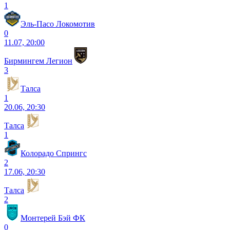
1
Эль-Пасо Локомотив
0
11.07, 20:00
Бирмингем Легион
3
Талса
1
20.06, 20:30
Талса
1
Колорадо Спрингс
2
17.06, 20:30
Талса
2
Монтерей Бэй ФК
0