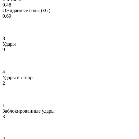
0.48
Ожидаемые голы (xG)
0.69
8
Удары
9
4
Удары в створ
2
1
Заблокированные удары
3
2