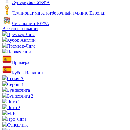
Суперкубок УЕФА
Чемпионат мира (отборочный турнир, Европа)
Лига наций УЕФА
Все соревнования
Премьер-Лига
Кубок Англии
Премьер-Лига
Первая лига
Примера
Кубок Испании
Серия А
Серия B
Бундеслига
Бундеслига 2
Лига 1
Лига 2
МЛС
Про-Лига
Суперлига