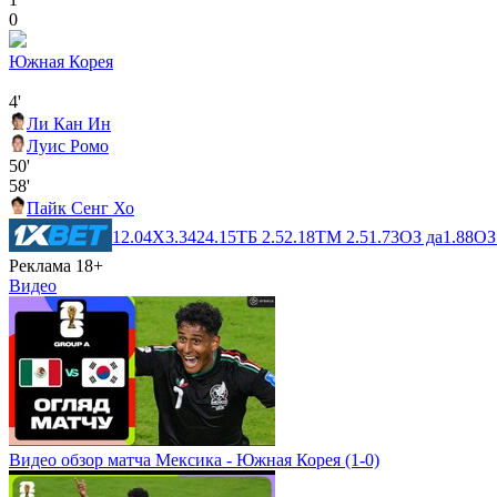
0
Южная Корея
4'
Ли Кан Ин
Луис Ромо
50'
58'
Пайк Сенг Хо
1
2.04
X
3.34
2
4.15
ТБ 2.5
2.18
ТМ 2.5
1.73
ОЗ да
1.88
ОЗ
Реклама 18+
Видео
Видео обзор матча Мексика - Южная Корея (1-0)