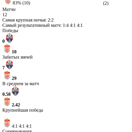
83% (10)
(2)
Матчи
12
Самая крупная ничья:
2:2
Самый результативный матч:
1:4
4:1
4:1
Победы
0
10
Забитых мячей
7
29
В среднем за матч
0.58
2.42
Крупнейшая победа
4:1
4:1
4:1
Соревнования