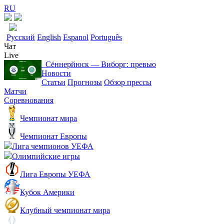
RU
Русский
English
Espanol
Português
Чат
Live
Сённерйюск ― Виборг: превью
Новости
Статьи
Прогнозы
Обзор прессы
Матчи
Соревнования
Чемпионат мира
Чемпионат Европы
Лига чемпионов УЕФА
Олимпийские игры
Лига Европы УЕФА
Кубок Америки
Клубный чемпионат мира