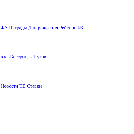
ЕФА
Награды
Дни рождения
Рейтинг БК
нска-Бистрица - Пухов
›
Новости
ТВ
Ставки