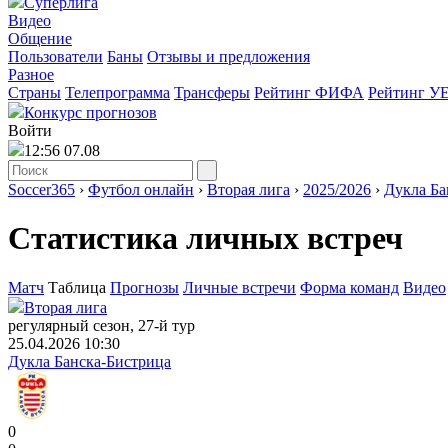
Суперлига
Видео
Общение
Пользователи
Баны
Отзывы и предложения
Разное
Страны
Телепрограмма
Трансферы
Рейтинг ФИФА
Рейтинг У
Конкурс прогнозов
Войти
12:56 07.08
Soccer365
›
Футбол онлайн
›
Вторая лига
›
2025/2026
›
Дукла Ба
Статистика личных встреч
Матч
Таблица
Прогнозы
Личные встречи
Форма команд
Видео
Вторая лига
регулярный сезон, 27-й тур
25.04.2026 10:30
Дукла Банска-Бистрица
0