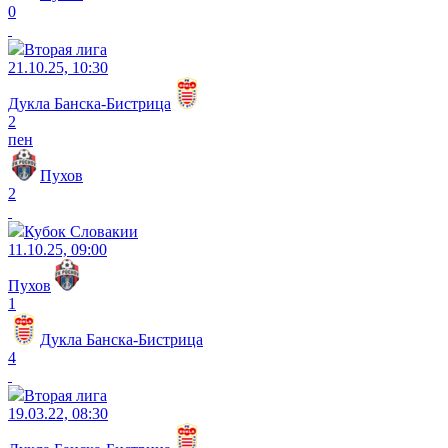
0
Вторая лига
21.10.25, 10:30
Дукла Банска-Бистрица
2
пен
Пухов
2
Кубок Словакии
11.10.25, 09:00
Пухов
1
Дукла Банска-Бистрица
4
Вторая лига
19.03.22, 08:30