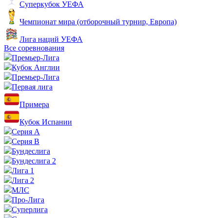
Суперкубок УЕФА
Чемпионат мира (отборочный турнир, Европа)
Лига наций УЕФА
Все соревнования
Премьер-Лига
Кубок Англии
Премьер-Лига
Первая лига
Примера
Кубок Испании
Серия А
Серия B
Бундеслига
Бундеслига 2
Лига 1
Лига 2
МЛС
Про-Лига
Суперлига