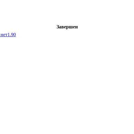
Завершен
 нет
1.90