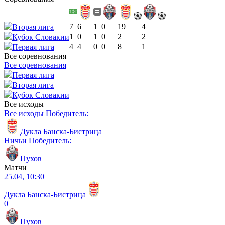
7
6
1
0
19
4
Вторая лига
1
0
1
0
2
2
Кубок Словакии
4
4
0
0
8
1
Первая лига
Все соревнования
Все соревнования
Первая лига
Вторая лига
Кубок Словакии
Все исходы
Все исходы
Победитель:
Дукла Банска-Бистрица
Ничьи
Победитель:
Пухов
Матчи
25.04, 10:30
Дукла Банска-Бистрица
0
Пухов