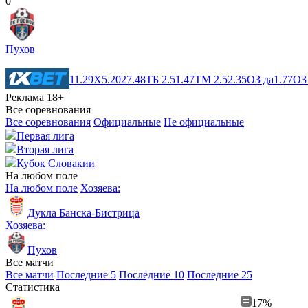
0
Пухов
1
1.29
X
5.20
2
7.48
ТБ 2.5
1.47
ТМ 2.5
2.35
ОЗ да
1.77
ОЗ
Реклама 18+
Все соревнования
Все соревнования
Официальные
Не официальные
Первая лига
Вторая лига
Кубок Словакии
На любом поле
На любом поле
Хозяева:
Дукла Банска-Бистрица
Хозяева:
Пухов
Все матчи
Все матчи
Последние 5
Последние 10
Последние 25
Статистика
17%