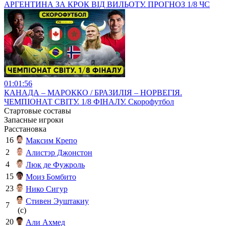
АРГЕНТИНА ЗА КРОК ВІД ВИЛЬОТУ. ПРОГНОЗ 1/8 ЧС
01:01:56
КАНАДА – МАРОККО / БРАЗИЛІЯ – НОРВЕГІЯ.
ЧЕМПІОНАТ СВІТУ. 1/8 ФІНАЛУ. Скорофутбол
Стартовые составы
Запасные игроки
Расстановка
16
Максим Крепо
2
Алистэр Джонстон
4
Люк де Фужроль
15
Моиз Бомбито
23
Нико Сигур
Стивен Эуштакиу
7
(c)
20
Али Ахмед