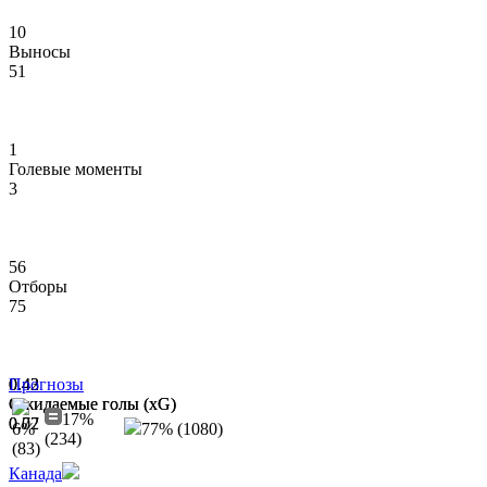
10
Выносы
51
1
Голевые моменты
3
56
Отборы
75
0.42
0.43
Прогнозы
Ожидаемые голы (xG)
Ожидаемые голы (xG)
17%
0.02
0.77
6%
77% (1080)
(234)
(83)
Канада