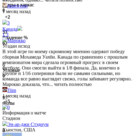
Удары в каркас
Удары в каркас
fourtwenty
0
1
1 месяц назад
+2
3
Канада
33
57
1
3
Владение %
Владение %
Марокко
67
43
Угадан исход
В этой игре по моему скромному мнению одержит победу
сборная Мохамеда Уахби. Канада по сравнению с прошлым
чемпионатом мира сделала огромный прогресс в своем
5
6
футболе. Они смогли выйти в 1/8 финала. Да, конечно в
Угловые
Угловые
группе и 1/16 соперники были не самыми сильными, но
0
1
команда все равно выглядит свежо, голы забивают регулярно.
Марокко доказала, что...
читать полностью
Tiim
1 месяц назад
15
9
+5
Фолы
Фолы
0
6
8
Информация о матче
Стадион
Эн-ар-джи Стэдиум
Хьюстон, США
0
2
Офсайды
Офсайды