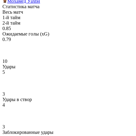
Мохамед Уахби
Статистика матча
Весь матч
1-й тайм
2-й тайм
0.85
Ожидаемые голы (xG)
0.79
10
Удары
5
3
Удары в створ
4
3
Заблокированные удары