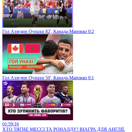
Гол Аззедин Оунахи 82', Канада-Марокко 0:2
Гол Аззедин Оунахи 50', Канада-Марокко 0:1
01:59:16
ХТО ТЯГНЕ МЕССІ ТА РОНАЛДУ? ВІАГРА ДЛЯ АНГЛІЇ.