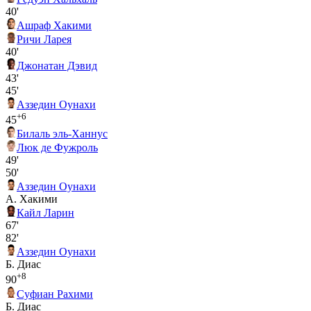
40'
Ашраф Хакими
Ричи Ларея
40'
Джонатан Дэвид
43'
45'
Аззедин Оунахи
+6
45
Билаль эль-Ханнус
Люк де Фужроль
49'
50'
Аззедин Оунахи
А. Хакими
Кайл Ларин
67'
82'
Аззедин Оунахи
Б. Диас
+8
90
Суфиан Рахими
Б. Диас