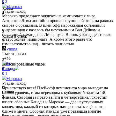
0
2
4
6
Марокко
Удары
Удары
Угадан исход
1
4
Марокко продолжает зажигать на чемпионатах мира.
Атласские Львы достойно прошли групповой этап, на равных
сыграв с бразилами. В плей-офф марокканцы остановили
нидерландов с казалось бы неутомимым Ван Дейком и
2
1
половиной команды из Ливерпуля. В пользу канадцев только
Удары в створ
Удары в створ
статус хозяев чемпионата. А кроме этого разве что
1
3
измывательство над...
читать полностью
Viking
1 месяц назад
+46
1
2
26
Заблокированные удары
Заблокированные удары
0
0
Канада
0
1
Марокко
Угадан исход
1
0
Приветствую всех! Плей-офф чемпионата мира выходит на
Сейвы
Сейвы
новый уровень, и мы переходим к кубковым баталиям 1/8
2
1
финала. Сегодня за право выйти в четвертьфинал скрестят
шпаги сборные Канады и Марокко — два неуступчивых
коллектива, каждый из которых намерен стать ещё на шаг
ближе к мечте. Сборная Канады уже превзошла многие
0
0
ожидания, однако...
читать полностью