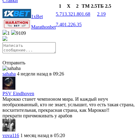
Ставки
1
X
2
ТМ 2.5
ТБ 2.5
5.71
3.32
1.80
1.68
2.19
1xBet
7.40
1.22
6.35
Marathonbet
1
9109
Отправить
sahaha
4 недели назад в 09:26
PSV Eindhoven
Марокко станет чемпионом мира. И каждый неуч
необразованный, кто не знает, услышит, что есть такая страна,
восхитительная, прекрасная страна, как Марокко!!
прекрати причмокивать у арабов
vova116
1 месяц назад в 05:20