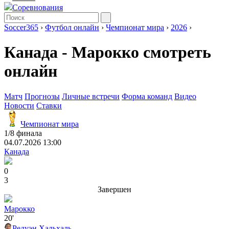
Соревнования
Soccer365
›
Футбол онлайн
›
Чемпионат мира
›
2026
›
Канада - Марокко смотреть
онлайн
Матч
Прогнозы
Личные встречи
Форма команд
Видео
Новости
Ставки
Чемпионат мира
1/8 финала
04.07.2026 13:00
Канада
0
3
Завершен
Марокко
20'
Редуэн Хальхаль