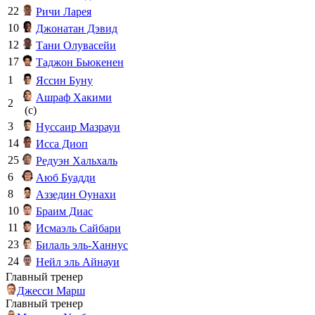
22
Ричи Ларея
10
Джонатан Дэвид
12
Тани Олувасейи
17
Таджон Бьюкенен
1
Яссин Буну
Ашраф Хакими
2
(c)
3
Нуссаир Мазрауи
14
Исса Диоп
25
Редуэн Хальхаль
6
Аюб Буадди
8
Аззедин Оунахи
10
Браим Диас
11
Исмаэль Сайбари
23
Билаль эль-Ханнус
24
Нейл эль Айнауи
Главный тренер
Джесси Марш
Главный тренер