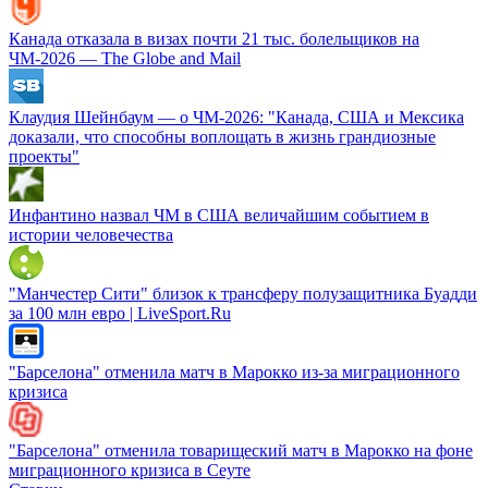
Канада отказала в визах почти 21 тыс. болельщиков на
ЧМ‑2026 — The Globe and Mail
Клаудия Шейнбаум — о ЧМ‑2026: "Канада, США и Мексика
доказали, что способны воплощать в жизнь грандиозные
проекты"
Инфантино назвал ЧМ в США величайшим событием в
истории человечества
"Манчестер Сити" близок к трансферу полузащитника Буадди
за 100 млн евро | LiveSport.Ru
"Барселона" отменила матч в Марокко из-за миграционного
кризиса
"Барселона" отменила товарищеский матч в Марокко на фоне
миграционного кризиса в Сеуте