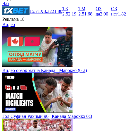
Чат
ТБ
ТМ
ОЗ
ОЗ
1
5.71
X
3.32
2
1.80
2.5
2.19
2.5
1.68
да
2.00
нет
1.82
Реклама 18+
Видео
Видео обзор матча Канада - Марокко (0-3)
Гол Суфиан Рахими 90', Канада-Марокко 0:3