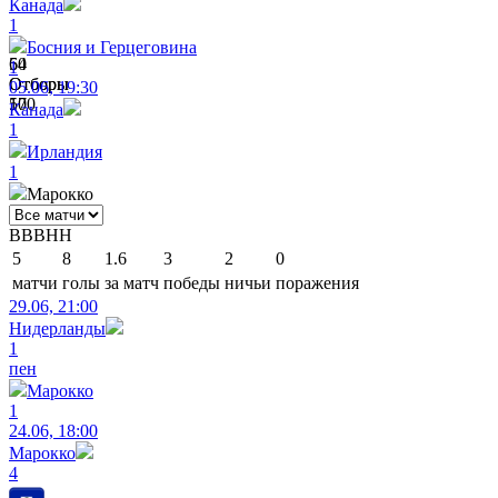
Канада
1
Босния и Герцеговина
54
60
1
Отборы
Отборы
05.06, 19:30
57
100
Канада
1
Ирландия
1
Марокко
В
В
В
Н
Н
5
8
1.6
3
2
0
матчи
голы
за матч
победы
ничьи
поражения
29.06, 21:00
Нидерланды
1
пен
Марокко
1
24.06, 18:00
Марокко
4