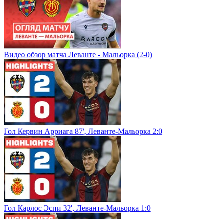
Видео обзор матча Леванте - Мальорка (2-0)
Гол Кервин Арриага 87', Леванте-Мальорка 2:0
Гол Карлос Эспи 32', Леванте-Мальорка 1:0