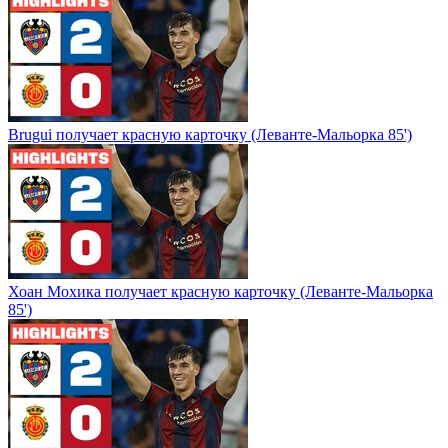
Brugui получает красную карточку (Леванте-Мальорка 85')
Хоан Мохика получает красную карточку (Леванте-Мальорка
85')