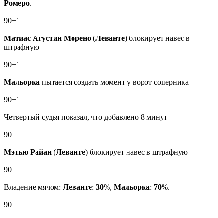
Ромеро
.
90+1
Матиас Агустин Морено
(
Леванте
) блокирует навес в
штрафную
90+1
Мальорка
пытается создать момент у ворот соперника
90+1
Четвертый судья показал, что добавлено 8 минут
90
Мэтью Райан
(
Леванте
) блокирует навес в штрафную
90
Владение мячом:
Леванте
:
30
%,
Мальорка
:
70
%.
90