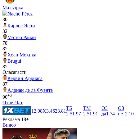
Мальорка
Nacho Pérez
30'
Карлос Эспи
32'
Мэтью Райан
78'
85'
Хоан Мохика
Brugui
85'
Оласагасти
Кервин Арриага
87'
Адриан де ла Фуэнте
+6
90
Отчет
Чат
ТБ
ТМ
ОЗ
ОЗ
1
2.08
X
3.46
2
3.81
2.5
1.97
2.5
1.91
да
1.74
нет
2.10
Реклама 18+
Видео