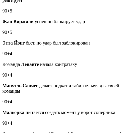
реагирует
90+5
Жан Виржили
успешно блокирует удар
90+5
Этта Йонг
бьет, но удар был заблокирован
90+4
Команда
Леванте
начала контратаку
90+4
Мануэль Санчес
делает подкат и забирает мяч для своей
команды
90+4
Мальорка
пытается создать момент у ворот соперника
90+4