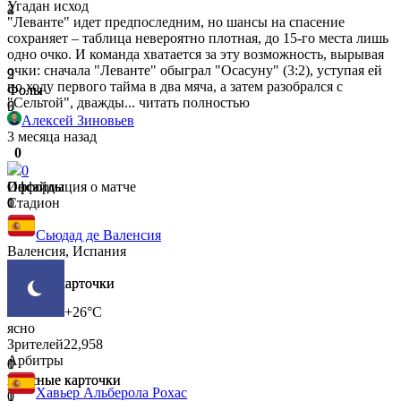
Угадан исход
4
2
"Леванте" идет предпоследним, но шансы на спасение
сохраняет – таблица невероятно плотная, до 15-го места лишь
одно очко. И команда хватается за эту возможность, вырывая
очки: сначала "Леванте" обыграл "Осасуну" (3:2), уступая ей
2
9
по ходу первого тайма в два мяча, а затем разобрался с
Фолы
Фолы
"Сельтой", дважды...
читать полностью
6
9
Алексей Зиновьев
3 месяца назад
0
0
1
0
Офсайды
Офсайды
Информация о матче
1
0
Стадион
Сьюдад де Валенсия
Валенсия, Испания
1
1
Желтые карточки
Желтые карточки
0
0
+26°C
ясно
Зрителей
22,958
Арбитры
0
1
Красные карточки
Красные карточки
Хавьер Альберола Рохас
0
1