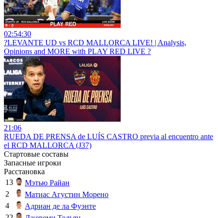
02:54:30
?LEVANTE UD vs RCD MALLORCA LIVE! | Analysis,
Opinions and MORE with PLAY RED LIVE ?
21:06
RUEDA DE PRENSA de LUÍS CASTRO previa al encuentro ante
el RCD MALLORCA (J37)
Стартовые составы
Запасные игроки
Расстановка
13
Мэтью Райан
2
Матиас Агустин Морено
4
Адриан де ла Фуэнте
22
Джереми Тольян