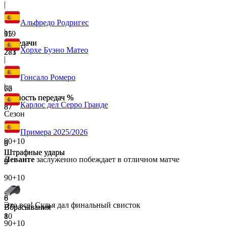
|
Альфредо Родригес
|
119
95
Передачи
Передачи
Хорхе Буэно Матео
271
283
|
Гонсало Ромеро
|
72
66
Точность передач %
Точность передач %
Карлос дел Серро Гранде
87
87
Сезон
Примера 2025/2026
90+10
6
9
Штрафные удары
Штрафные удары
Леванте
заслуженно побеждает в отличном матче
2
9
90+10
8
6
Это все! Судья дал финальный свисток
Вбрасывания
Вбрасывания
10
8
90+10