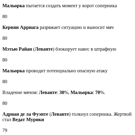
Мальорка
пытается создать момент у ворот соперника
80
Кервин Арриага
разряжает ситуацию и выносит мяч
80
Мэтью Райан
(
Леванте
) блокирует навес в штрафную
80
Мальорка
проводит потенциально опасную атаку
80
Владение мячом:
Леванте
:
30
%,
Мальорка
:
70
%.
80
Адриан де ла Фуэнте
(
Леванте
) толкнул соперника. Жертвой
стал
Ведат Мурики
79