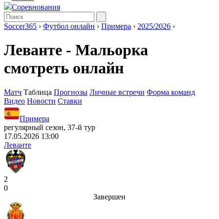
Соревнования
Soccer365
›
Футбол онлайн
›
Примера
›
2025/2026
›
Леванте - Мальорка
смотреть онлайн
Матч
Таблица
Прогнозы
Личные встречи
Форма команд
Видео
Новости
Ставки
Примера
регулярный сезон, 37-й тур
17.05.2026 13:00
Леванте
2
0
Завершен