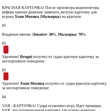
КРАСНАЯ КАРТОЧКА! После просмотра видеоповтора
рефери принял решение заменить желтую карточку для
игрока
Хоан Мохика
(
Мальорка
) на красную
85
Владение мячом:
Леванте
:
30
%,
Мальорка
:
70
%.
85
Удаление!
Brugui
получил от судьи красную карточку за
неспортивное поведение
85
Удаление!
Хоан Мохика
получил от судьи красную карточку
за неспортивное поведение
84
VAR - КАРТОЧКА! Судья остановил игру. Идет проверка
VAR, это потенциальная карточка для игрока команды