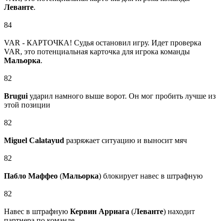
Леванте
.
84
VAR - КАРТОЧКА! Судья остановил игру. Идет проверка
VAR, это потенциальная карточка для игрока команды
Мальорка
.
82
Brugui
ударил намного выше ворот. Он мог пробить лучше из
этой позиции
82
Miguel Calatayud
разряжает ситуацию и выносит мяч
82
Пабло Маффео
(
Мальорка
) блокирует навес в штрафную
82
Навес в штрафную
Кервин Арриага
(
Леванте
) находит
партнера по команде