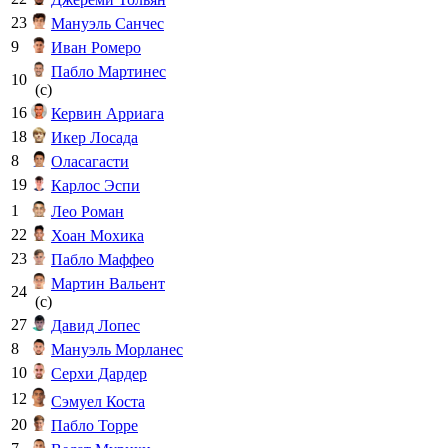
23
Мануэль Санчес
9
Иван Ромеро
Пабло Мартинес
10
(c)
16
Кервин Арриага
18
Икер Лосада
8
Оласагасти
19
Карлос Эспи
1
Лео Роман
22
Хоан Мохика
23
Пабло Маффео
Мартин Вальент
24
(c)
27
Давид Лопес
8
Мануэль Морланес
10
Серхи Дардер
12
Сэмуел Коста
20
Пабло Торре