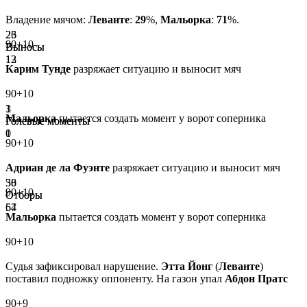
Владение мячом:
Леванте
:
29
%,
Мальорка
:
71
%.
23
26
90+10
Выносы
Выносы
13
12
Карим Тунде
разряжает ситуацию и выносит мяч
90+10
1
3
Мальорка
пытается создать момент у ворот соперника
Голевые моменты
Голевые моменты
1
0
90+10
Адриан де ла Фуэнте
разряжает ситуацию и выносит мяч
38
50
90+10
Отборы
Отборы
57
64
Мальорка
пытается создать момент у ворот соперника
90+10
Судья зафиксировал нарушение.
Этта Йонг
(
Леванте
)
поставил подножку оппоненту. На газон упал
Абдон Пратс
90+9