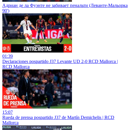
Адриан де ла Фуэнте не забивает пенальти (Леванте-Мальорка
90')
01:39
Declaraciones pospartido J37 Levante UD 2-0 RCD Mallorca |
RCD Mallorca
15:07
Rueda de prensa pospartido J37 de Martín Demichelis | RCD
Mallorca