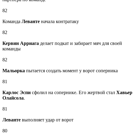
82
Команда
Леванте
начала контратаку
82
Кервин Арриага
делает подкат и забирает мяч для своей
команды
82
Мальорка
пытается создать момент у ворот соперника
81
Карлос Эспи
сфолил на сопернике. Его жертвой стал
Хавьер
Олайсола
.
81
Леванте
выполняет удар от ворот
80