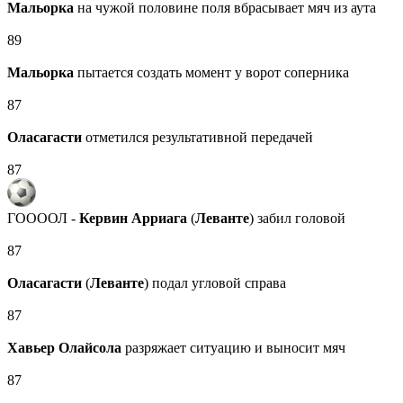
Мальорка
на чужой половине поля вбрасывает мяч из аута
89
Мальорка
пытается создать момент у ворот соперника
87
Оласагасти
отметился результативной передачей
87
ГООООЛ -
Кервин Арриага
(
Леванте
) забил головой
87
Оласагасти
(
Леванте
) подал угловой справа
87
Хавьер Олайсола
разряжает ситуацию и выносит мяч
87