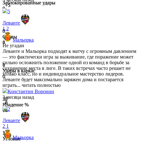
Заблокированные удары
Заблокированные удары
+5
0
0
5
Леванте
1
2
3
0
Сейвы
Сейвы
Мальорка
0
1
Не угадан
Леванте и Мальорка подходят к матчу с огромным давлением
— это фактически игра за выживание, где поражение может
сильно осложнить положение одной из команд в борьбе за
0
1
сохранение места в лиге. В таких встречах часто решает не
Удары в каркас
Удары в каркас
только класс, но и индивидуальное мастерство лидеров.
0
0
Леванте будет максимально заряжен дома и постарается
играть...
читать полностью
Константин Boронин
3 месяца назад
32
26
0
Владение %
Владение %
2
68
74
Леванте
2
1
3
1
Мальорка
Угловые
Угловые