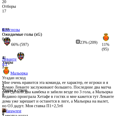
20
Отборы
17
0.55
1.88
Прогнозы
Ожидаемые голы (xG)
Ожидаемые голы (xG)
0.25
0.09
23% (209)
66% (597)
11%
(95)
4
11
Леванте
Удары
Удары
4
1
7
1
Мальорка
Угадан исход
Мне очень нравится эта команда, ее характер, ее игроки и я
1
2
думаю Леванте заслуживают большего. Последние два матча
Удары в створ
Удары в створ
они сделали два камбека и забили везде по 3 гола, а Мальорка
3
0
недавно проиграла Хетафе в гостях и мне кажется тут Леванте
дома уже зарешает и останется в лиге, а Мальорка на вылет,
но ОЗ дадут. Моя ставка П1+2,5тб
farawrest
0
2
3 месяца назад