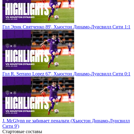
Гол Эрик Святченко 89', Хьюстон Динамо-Луисвилл Сити 1:1
Гол R. Serrano Lopez 67', Хьюстон Динамо-Луисвилл Сити 0:1
J. McGlynn не забивает пенальти (Хьюстон Динамо-Луисвилл
Сити 9')
Стартовые составы