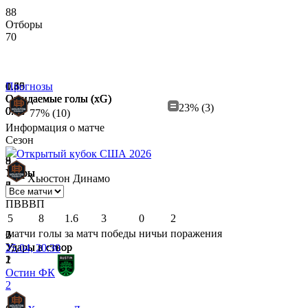
88
Отборы
70
1.35
0.65
0.49
Прогнозы
Ожидаемые голы (xG)
Ожидаемые голы (xG)
Ожидаемые голы (xG)
23% (3)
0.08
0.96
0.42
77% (10)
Информация о матче
Сезон
Открытый кубок США 2026
8
5
9
Удары
Удары
Удары
Хьюстон Динамо
2
6
4
П
В
В
В
П
5
8
1.6
3
0
2
матчи
голы
за матч
победы
ничьи
поражения
2
2
6
Удары в створ
Удары в створ
Удары в створ
25.04, 20:30
1
1
2
Остин ФК
2