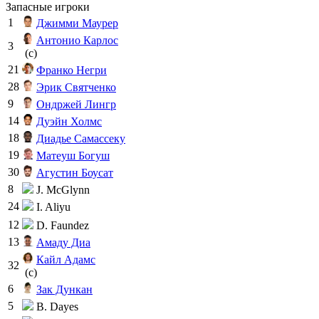
Запасные игроки
1
Джимми Маурер
Антонио Карлос
3
(c)
21
Франко Негри
28
Эрик Святченко
9
Ондржей Лингр
14
Дуэйн Холмс
18
Диадье Самассеку
19
Матеуш Богуш
30
Агустин Боусат
8
J. McGlynn
24
I. Aliyu
12
D. Faundez
13
Амаду Диа
Кайл Адамс
32
(c)
6
Зак Дункан
5
B. Dayes