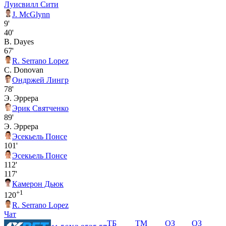
Луисвилл Сити
J. McGlynn
9'
40'
B. Dayes
67'
R. Serrano Lopez
C. Donovan
Ондржей Лингр
78'
Э. Эррера
Эрик Святченко
89'
Э. Эррера
Эсекьель Понсе
101'
Эсекьель Понсе
112'
117'
Камерон Дьюк
+1
120
R. Serrano Lopez
Чат
ТБ
ТМ
ОЗ
ОЗ