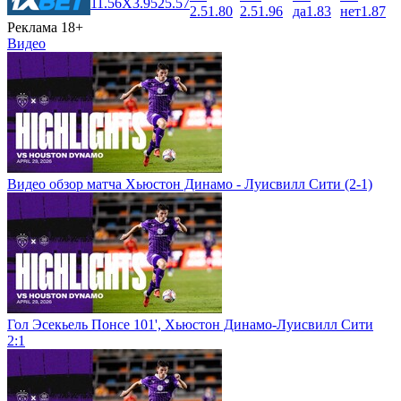
1
1.56
X
3.95
2
5.57
2.5
1.80
2.5
1.96
да
1.83
нет
1.87
Реклама 18+
Видео
Видео обзор матча Хьюстон Динамо - Луисвилл Сити (2-1)
Гол Эсекьель Понсе 101', Хьюстон Динамо-Луисвилл Сити
2:1