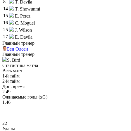
8
T. Davila
14
T. Showunmi
15
E. Perez
16
C. Moguel
25
J. Wilson
27
E. Davila
Главный тренер
Бен Олсен
Главный тренер
S. Bird
Статистика матча
Весь матч
1-й тайм
2-й тайм
Доп. время
2.49
Ожидаемые голы (xG)
1.46
22
Удары