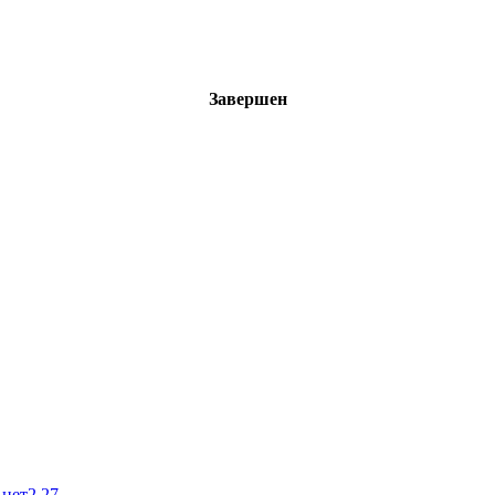
Завершен
 нет
2.27