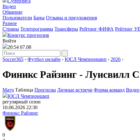
Суперлига
Видео
Общение
Пользователи
Баны
Отзывы и предложения
Разное
Страны
Телепрограмма
Трансферы
Рейтинг ФИФА
Рейтинг У
Конкурс прогнозов
Войти
20:54 07.08
Soccer365
›
Футбол онлайн
›
ЮСЛ Чемпионшип
›
2026
›
Финикс Райзинг - Луисвилл С
Матч
Таблица
Прогнозы
Личные встречи
Форма команд
Видео
ЮСЛ Чемпионшип
регулярный сезон
10.06.2026 22:30
Финикс Райзинг
0