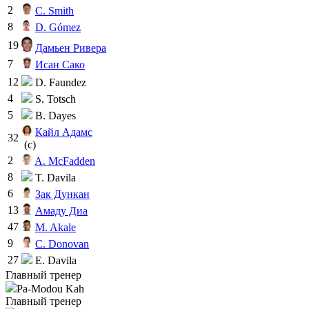
2
C. Smith
8
D. Gómez
19
Дамьен Ривера
7
Исан Сако
12
D. Faundez
4
S. Totsch
5
B. Dayes
Кайл Адамс
32
(c)
2
A. McFadden
8
T. Davila
6
Зак Дункан
13
Амаду Диа
47
M. Akale
9
C. Donovan
27
E. Davila
Главный тренер
Pa-Modou Kah
Главный тренер