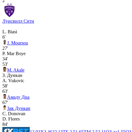
2
Луисвилл Сити
L. Biasi
6'
J. Moursou
27'
P. Mar Boye
34'
53'
M. Akale
З. Дункан
A. Vukovic
58'
63'
Амаду Диа
67'
Зак Дункан
C. Donovan
D. Flores
84'
1
2.93
X
3.46
2
2.13
ТБ 2.5
1.65
ТМ 2.5
2.11
ОЗ да
1.55
ОЗ