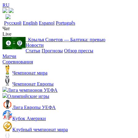
RU
Русский
English
Espanol
Português
Чат
Live
Крылья Советов ― Балтика: превью
Новости
Статьи
Прогнозы
Обзор прессы
Матчи
Соревнования
Чемпионат мира
Чемпионат Европы
Лига чемпионов УЕФА
Олимпийские игры
Лига Европы УЕФА
Кубок Америки
Клубный чемпионат мира