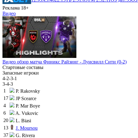
Реклама 18+
Видео
Видео обзор матча Финикс Райзинг - Луисвилл Сити (0-2)
Стартовые составы
Запасные игроки
4-2-3-1
3-4-3
1
P. Rakovsky
17
JP Scearce
4
P. Mar Boye
6
A. Vukovic
20
L. Biasi
13
J. Moursou
37
G. Rivera