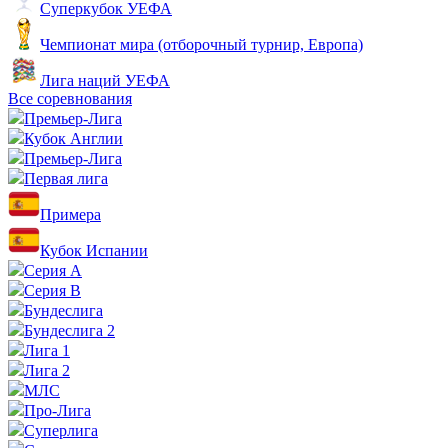
Суперкубок УЕФА
Чемпионат мира (отборочный турнир, Европа)
Лига наций УЕФА
Все соревнования
Премьер-Лига
Кубок Англии
Премьер-Лига
Первая лига
Примера
Кубок Испании
Серия А
Серия B
Бундеслига
Бундеслига 2
Лига 1
Лига 2
МЛС
Про-Лига
Суперлига