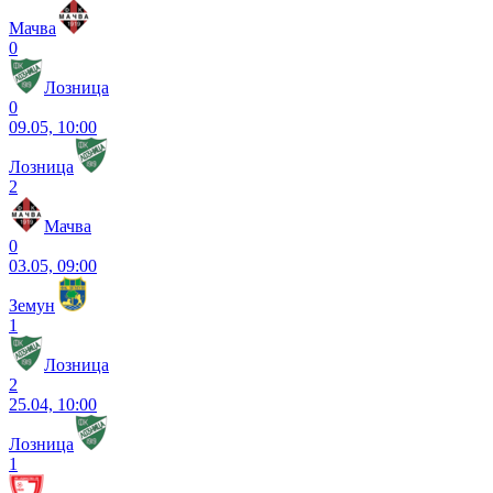
Мачва
0
Лозница
0
09.05, 10:00
Лозница
2
Мачва
0
03.05, 09:00
Земун
1
Лозница
2
25.04, 10:00
Лозница
1