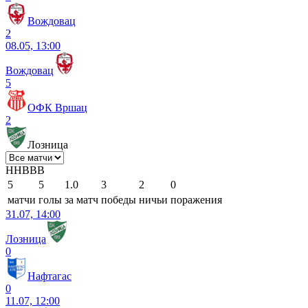
Вождовац
2
08.05, 13:00
Вождовац
5
ОФК Вршац
2
Лозница
Н
Н
В
В
В
5
5
1.0
3
2
0
матчи
голы
за матч
победы
ничьи
поражения
31.07, 14:00
Лозница
0
Нафтагас
0
11.07, 12:00