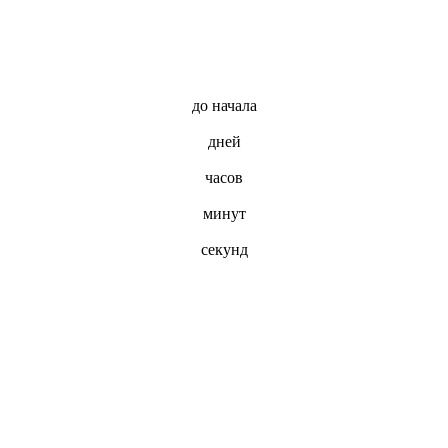
до начала
дней
часов
минут
секунд