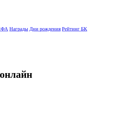
ЕФА
Награды
Дни рождения
Рейтинг БК
 онлайн