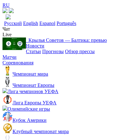
RU
Русский
English
Espanol
Português
Чат
Live
Крылья Советов ― Балтика: превью
Новости
Статьи
Прогнозы
Обзор прессы
Матчи
Соревнования
Чемпионат мира
Чемпионат Европы
Лига чемпионов УЕФА
Лига Европы УЕФА
Олимпийские игры
Кубок Америки
Клубный чемпионат мира