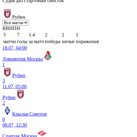
Судья дал стартовый свисток
Рубин
В
В
Н
П
Н
5
7
1.4
2
2
1
матчи
голы
за матч
победы
ничьи
поражения
18.07, 04:00
Локомотив Москва
1
Рубин
3
11.07, 05:00
Рубин
2
Крылья Советов
0
08.07, 12:30
Спартак Москва