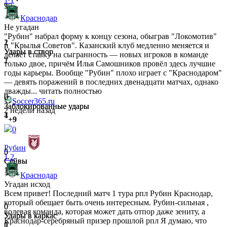
9
10
Краснодар
Не угадан
"Рубин" набрал форму к концу сезона, обыграв "Локомотив"
2
1
и "Крылья Советов". Казанский клуб медленно меняется и
Удары в створ
Удары в створ
делает ставку на сыгранность ― новых игроков в команде
1
7
только двое, причём Илья Самошников провёл здесь лучшие
годы карьеры. Вообще "Рубин" плохо играет с "Краснодаром"
― девять поражений в последних двенадцати матчах, однако
дважды...
читать полностью
0
0
Soccer365.ru
Заблокированные удары
Заблокированные удары
2 недели назад
4
1
+9
0
Рубин
0
5
1
2
Сейвы
Сейвы
1
1
Краснодар
Угадан исход
Всем привет! Последний матч 1 тура рпл Рубин Краснодар,
который обещает быть очень интересным. Рубин-сильная ,
0
0
волевая команда, которая может дать отпор даже зениту, а
Удары в каркас
Удары в каркас
Краснодар-серебряный призер прошлой рпл Я думаю, что
1
0