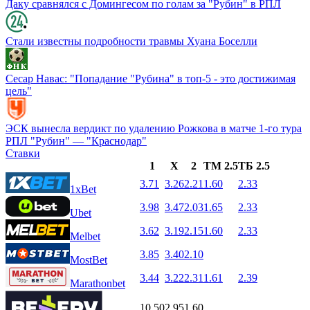
Даку сравнялся с Домингесом по голам за "Рубин" в РПЛ
Стали известны подробности травмы Хуана Боселли
Сесар Навас: "Попадание "Рубина" в топ-5 - это достижимая
цель"
ЭСК вынесла вердикт по удалению Рожкова в матче 1-го тура
РПЛ "Рубин" — "Краснодар"
Ставки
1
X
2
ТМ 2.5
ТБ 2.5
3.71
3.26
2.21
1.60
2.33
1xBet
3.98
3.47
2.03
1.65
2.33
Ubet
3.62
3.19
2.15
1.60
2.33
Melbet
3.85
3.40
2.10
MostBet
3.44
3.22
2.31
1.61
2.39
Marathonbet
10.50
2.95
1.60