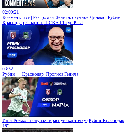
02:09:21
Коммент.Live | Разгром от Зенита, скучное Динамо, Рубин —
Краснодар, Спартак, ЦСКА | 1 тур РПЛ
03:52
Рубин — Краснодар. Прогноз Генича
Илья Рожков получает красную карточку (Рубин-Краснодар
18')