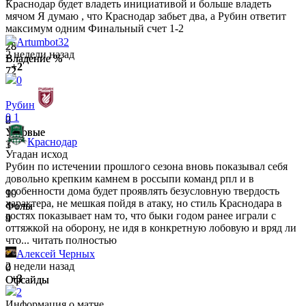
Краснодар будет владеть инициативой и больше владеть
мячом Я думаю , что Краснодар забьет два, а Рубин ответит
максимум одним Финальный счет 1-2
Artumbot32
28
28
2 недели назад
Владение %
Владение %
+2
72
72
0
Рубин
0
1
0
2
Угловые
Угловые
Краснодар
1
3
Угадан исход
Рубин по истечении прошлого сезона вновь показывал себя
довольно крепким камнем в россыпи команд рпл и в
особенности дома будет проявлять безусловную твердость
10
9
характера, не мешкая пойдя в атаку, но стиль Краснодара в
Фолы
Фолы
гостях показывает нам то, что быки годом ранее играли с
9
4
оттяжкой на оборону, не идя в конкретную лобовую и вряд ли
что...
читать полностью
Aлексей Черных
2 недели назад
0
0
+3
Офсайды
Офсайды
0
4
2
Информация о матче