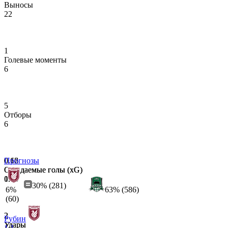
Выносы
22
1
Голевые моменты
6
5
Отборы
6
0.66
0.12
Прогнозы
Ожидаемые голы (xG)
Ожидаемые голы (xG)
0.43
1.53
30% (281)
6%
63% (586)
(60)
2
2
Рубин
Удары
Удары
1
1