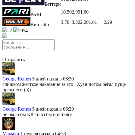
Беттери
10.50
2.95
1.60
PARI
3.70
3.30
2.20
1.61
2.29
Винлайн
27
2954
Отправить
George Remos
5 дней назад в 06:30
слишком жесткое наказание за это . Хуан потом бегал пуще
прежнего ) )))
George Remos
5 дней назад в 06:29
не было бы КК то оз бы и остался
Махмун
1 неделя назад в 04:33