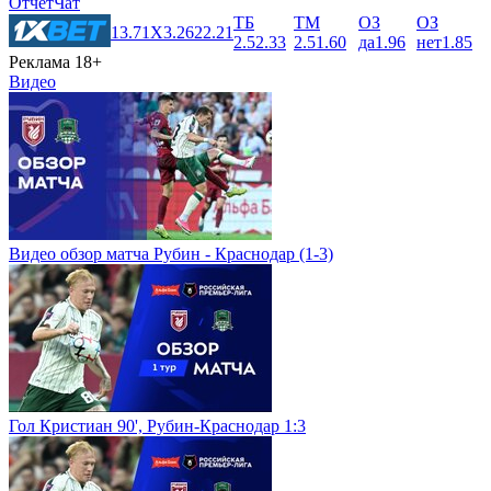
Отчет
Чат
ТБ
ТМ
ОЗ
ОЗ
1
3.71
X
3.26
2
2.21
2.5
2.33
2.5
1.60
да
1.96
нет
1.85
Реклама 18+
Видео
Видео обзор матча Рубин - Краснодар (1-3)
Гол Кристиан 90', Рубин-Краснодар 1:3