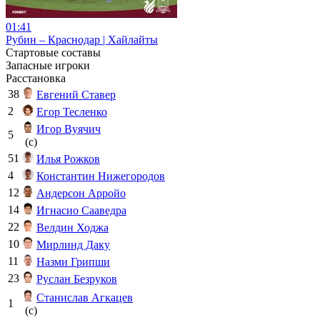
01:41
Рубин – Краснодар | Хайлайты
Стартовые составы
Запасные игроки
Расстановка
38
Евгений Ставер
2
Егор Тесленко
Игор Вуячич
5
(c)
51
Илья Рожков
4
Константин Нижегородов
12
Андерсон Арройо
14
Игнасио Сааведра
22
Велдин Ходжа
10
Мирлинд Даку
11
Назми Грипши
23
Руслан Безруков
Станислав Агкацев
1
(c)