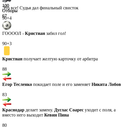
100
100
Это все! Судья дал финальный свисток
Отборы
Отборы
67
67
90+4
ГООООЛ -
Кристиан
забил гол!
90+3
Кристиан
получает желтую карточку от арбитра
88
Егор Тесленко
покидает поле и его заменяет
Никита Лобов
83
Краснодар
делает замену.
Дуглас Соарес
уходит с поля, а
вместо него выходит
Кевин Пина
80