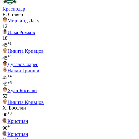
Краснодар
Е. Ставер
Мирлинд Даку
12'
Илья Рожков
18'
+1
45
Никита Кривцов
+4
45
Дуглас Соарес
Назми Грипши
+4
45
+6
45
Хуан Боселли
53'
Никита Кривцов
Х. Боселли
+3
90
Кристиан
+4
90
Кристиан