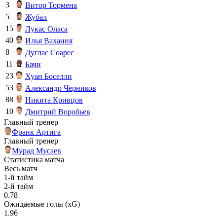
3
Витор Тормена
5
Жубал
15
Лукас Оласа
40
Илья Вахания
8
Дуглас Соарес
11
Бачи
23
Хуан Боселли
53
Александр Черников
88
Никита Кривцов
10
Дмитрий Воробьев
Главный тренер
Франк Артига
Главный тренер
Мурад Мусаев
Статистика матча
Весь матч
1-й тайм
2-й тайм
0.78
Ожидаемые голы (xG)
1.96